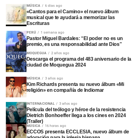
MÚSICA
6 días ago
«Cantos para el Camino» el nuevo álbum
musical que te ayudará a memorizar las
Escrituras
PERÚ
1 semana ago
Pastor Miguel Bardales: “El poder no es un
premio, es una responsabilidad ante Dios”
MOQUEGUA
2 años ago
Descarga el programa del 483 aniversario de la
ciudad de Moquegua 2024
MÚSICA
3 años ago
Kim Richards presenta su nuevo álbum «Mi
religión» en compañía de Indiomar
INTERNACIONAL
3 años ago
Película del teólogo y héroe de la resistencia
Dietrich Bonhoeffer llega a los cines en 2024
(Trailer)
MÚSICA
16 horas ago
ECCOS presenta ECCLESIA, nuevo álbum de
adoración para la iglesia hispana