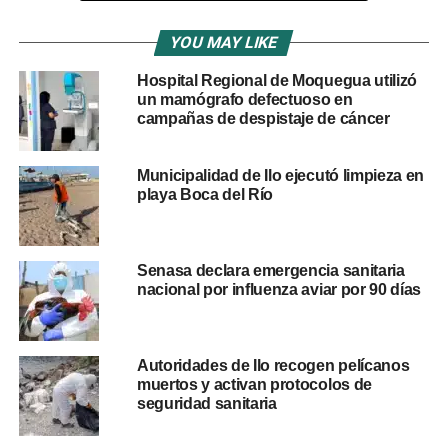
Además, se reportaron contagios en Uganda. La
YOU MAY LIKE
Organización Mundial de la Salud (OMS)
confirmó
20
Hospital Regional de Moquegua utilizó
casos y dos muertes
en ese país, aunque las
un mamógrafo defectuoso en
autoridades locales señalaron que la situación está bajo
campañas de despistaje de cáncer
control.
Cepa sin vacuna ni tratamiento
Municipalidad de Ilo ejecutó limpieza en
playa Boca del Río
específico
El brote está vinculado a la cepa
Bundibugyo
, una
Senasa declara emergencia sanitaria
variante poco común del virus del ébola para la cual no
nacional por influenza aviar por 90 días
existe vacuna ni tratamiento específico.
Las vacunas desarrolladas entre 2018 y 2019 solo han
Autoridades de Ilo recogen pelícanos
demostrado eficacia contra la cepa Zaire, responsable de
muertos y activan protocolos de
seguridad sanitaria
epidemias anteriores.