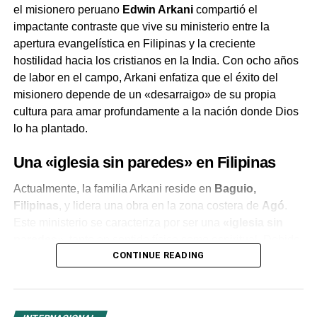
el misionero peruano
Edwin Arkani
compartió el
impactante contraste que vive su ministerio entre la
apertura evangelística en Filipinas y la creciente
hostilidad hacia los cristianos en la India. Con ocho años
de labor en el campo, Arkani enfatiza que el éxito del
misionero depende de un «desarraigo» de su propia
cultura para amar profundamente a la nación donde Dios
lo ha plantado.
Una «iglesia sin paredes» en Filipinas
Actualmente, la familia Arkani reside en
Baguio,
Filipinas
, y lidera una obra en la zona costera de
Agó
.
Este ministerio se caracteriza por ser una
«iglesia sin
paredes»
, tanto en sentido físico como espiritual. Debido
CONTINUE READING
a la falta de recursos, el recinto solo cuenta con un techo
de calamina que los protege del sol extremo y los tifones
constantes de la región.