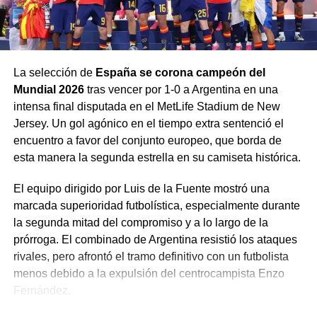
hostigamiento:
Cierre de iglesias:
Se estima que el
80% de las
iglesias
en dicho estado han sido clausuradas.
La selección de
España se corona campeón del
Detenciones y violencia:
Arkani denunció que
dos
Mundial 2026
tras vencer por 1-0 a Argentina en una
pastores y cuatro líderes
de su propia
intensa final disputada en el MetLife Stadium de New
congregación fueron golpeados y detenidos por
Jersey. Un gol agónico en el tiempo extra sentenció el
las autoridades.
encuentro a favor del conjunto europeo, que borda de
Leyes restrictivas:
Se ha aprobado legislación
esta manera la segunda estrella en su camiseta histórica.
que permite encarcelar a cristianos hasta por siete
El equipo dirigido por Luis de la Fuente mostró una
años durante procesos judiciales, y se prohíbe a los
marcada superioridad futbolística, especialmente durante
locales alquilar espacios para cultos.
la segunda mitad del compromiso y a lo largo de la
A pesar de la represión, el ministerio continúa operando
prórroga. El combinado de Argentina resistió los ataques
en la clandestinidad a través de «casas de misericordia»,
rivales, pero afrontó el tramo definitivo con un futbolista
donde brindan alimento a niños y talleres de costura para
menos debido a la expulsión del centrocampista Enzo
mujeres, mientras realizan discipulados «en la
Fernández.
oscuridad».