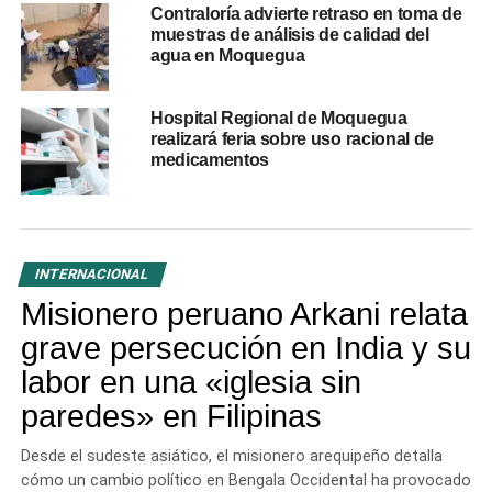
Emergencia sanitaria
Contraloría advierte retraso en toma de
muestras de análisis de calidad del
internacional
agua en Moquegua
La OMS declaró este brote como una
emergencia de
Hospital Regional de Moquegua
salud pública de importancia internacional
y advirtió
realizará feria sobre uso racional de
que la propagación podría extenderse durante varios
medicamentos
meses.
Las condiciones de inseguridad en las zonas afectadas
dificultan las labores de contención, atención médica y
INTERNACIONAL
seguimiento de casos.
Misionero peruano Arkani relata
RELATED TOPICS:
grave persecución en India y su
ÁFRICA
BROTE EPIDÉMICO
ÉBOLA
EMERGENCIA SANITARIA
ENFERMEDADES INFECCIOSAS
labor en una «iglesia sin
OMS
REPÚBLICA DEMOCRÁTICA DEL CONGO
SALUD PÚBLICA
UGANDA
VIRUS BUNDIBUGYO
paredes» en Filipinas
UP NEXT
España se corona campeón del Mundial 2026 tras
Desde el sudeste asiático, el misionero arequipeño detalla
vencer a Argentina
cómo un cambio político en Bengala Occidental ha provocado