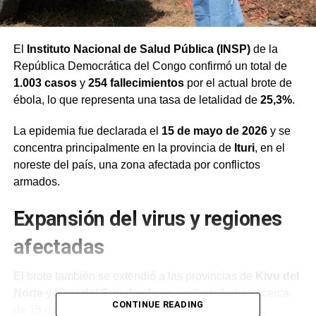
El
Instituto Nacional de Salud Pública (INSP)
de la
República Democrática del Congo confirmó un total de
1.003 casos
y
254 fallecimientos
por el actual brote de
ébola, lo que representa una tasa de letalidad de
25,3%
.
La epidemia fue declarada el
15 de mayo de 2026
y se
concentra principalmente en la provincia de
Ituri
, en el
noreste del país, una zona afectada por conflictos
armados.
Expansión del virus y regiones
afectadas
El brote también se extendió a las provincias de
Kivu del
Norte
y
Kivu del Sur
, donde en conjunto habitan cerca
CONTINUE READING
de 15 millones de personas.