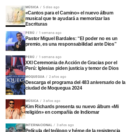
Mensaje de unidad y respeto
MÚSICA
5 días ago
«Cantos para el Camino» el nuevo álbum
en el fútbol
musical que te ayudará a memorizar las
Escrituras
La oración conjunta fue vista como una muestra de
PERÚ
1 semana ago
respeto, unidad y compañerismo entre deportistas de
Pastor Miguel Bardales: “El poder no es un
premio, es una responsabilidad ante Dios”
distintas naciones
. En medio de una competencia de
alto nivel, el gesto recordó que el fútbol puede convertirse
PERÚ
1 semana ago
en un espacio para transmitir valores que trascienden el
XXI Ceremonia de Acción de Gracias por el
resultado de un partido.
Perú: Iglesias piden justicia y temor de Dios
MOQUEGUA
2 años ago
Mientras Alemania continúa su camino en el Mundial, el
Descarga el programa del 483 aniversario de la
ejemplo de Nmecha deja un mensaje que resonó mucho
ciudad de Moquegua 2024
más allá del marcador: la fe, la humildad y la fraternidad
pueden convertirse en un poderoso testimonio para
MÚSICA
3 años ago
Kim Richards presenta su nuevo álbum «Mi
millones de personas alrededor del mundo.
religión» en compañía de Indiomar
Fuente:
Mundo Cristiano
INTERNACIONAL
3 años ago
Película del teólogo y héroe de la resistencia