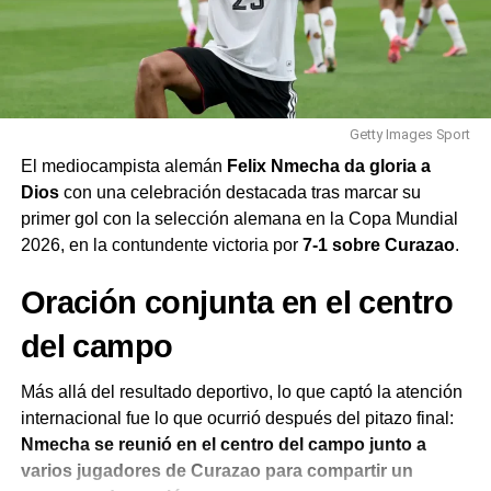
Superioridad numérica y
los líderes en India y por la protección de las «casas»
donde el evangelio sigue creciendo de forma invisible
despedida de Lionel Messi
ante sus perseguidores. La familia misionera espera
poder realizar un viaje de retorno a la India para fortalecer
El desarrollo del encuentro cambió por completo tras la
la obra en medio de la crisis.
expulsión de Enzo Fernández en el minuto 93 por una
Getty Images Sport
fuerte infracción contra el defensor Pau Cubarsí. Con un
Escucha la entrevista al
El mediocampista alemán
Felix Nmecha da gloria a
elemento más sobre el terreno, la selección española
Dios
con una celebración destacada tras marcar su
misionero Arkani
cercó el área rival y controló la posesión frente a una
primer gol con la selección alemana en la Copa Mundial
Albiceleste que apostó por replegar sus líneas para forzar
2026, en la contundente victoria por
7-1 sobre Curazao
.
la tanda de penales.
Oración conjunta en el centro
Este compromiso significó la despedida oficial de
Lionel
Messi
de las copas del mundo, quien tuvo una
del campo
participación discreta y estuvo vigilado de cerca por la
zaga defensiva europea. La escuadra sudamericana
Más allá del resultado deportivo, lo que captó la atención
sintió el desgaste físico tras la temprana salida por lesión
internacional fue lo que ocurrió después del pitazo final:
del central Lisandro Martínez, sustituido por Nicolás
Nmecha se reunió en el centro del campo junto a
Otamendi en el primer tiempo.
varios jugadores de Curazao para compartir un