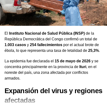
Finalmente, Arkani pidió oraciones por la seguridad de
Superioridad numérica y
los líderes en India y por la protección de las «casas»
donde el evangelio sigue creciendo de forma invisible
despedida de Lionel Messi
ante sus perseguidores. La familia misionera espera
poder realizar un viaje de retorno a la India para fortalecer
El desarrollo del encuentro cambió por completo tras la
la obra en medio de la crisis.
El
Instituto Nacional de Salud Pública (INSP)
de la
expulsión de Enzo Fernández en el minuto 93 por una
República Democrática del Congo confirmó un total de
fuerte infracción contra el defensor Pau Cubarsí. Con un
Escucha la entrevista al
1.003 casos
y
254 fallecimientos
por el actual brote de
elemento más sobre el terreno, la selección española
ébola, lo que representa una tasa de letalidad de
25,3%
.
misionero Arkani
cercó el área rival y controló la posesión frente a una
Albiceleste que apostó por replegar sus líneas para forzar
La epidemia fue declarada el
15 de mayo de 2026
y se
la tanda de penales.
concentra principalmente en la provincia de
Ituri
, en el
noreste del país, una zona afectada por conflictos
Este compromiso significó la despedida oficial de
Lionel
armados.
Messi
de las copas del mundo, quien tuvo una
participación discreta y estuvo vigilado de cerca por la
Expansión del virus y regiones
zaga defensiva europea. La escuadra sudamericana
sintió el desgaste físico tras la temprana salida por lesión
afectadas
del central Lisandro Martínez, sustituido por Nicolás