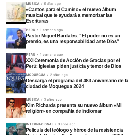
demostrado eficacia contra la cepa Zaire, responsable de
MÚSICA
5 días ago
epidemias anteriores.
«Cantos para el Camino» el nuevo álbum
musical que te ayudará a memorizar las
Escrituras
Emergencia sanitaria
PERÚ
1 semana ago
internacional
Pastor Miguel Bardales: “El poder no es un
premio, es una responsabilidad ante Dios”
La OMS declaró este brote como una
emergencia de
PERÚ
1 semana ago
salud pública de importancia internacional
y advirtió
XXI Ceremonia de Acción de Gracias por el
que la propagación podría extenderse durante varios
Perú: Iglesias piden justicia y temor de Dios
meses.
MOQUEGUA
2 años ago
Descarga el programa del 483 aniversario de la
Las condiciones de inseguridad en las zonas afectadas
ciudad de Moquegua 2024
dificultan las labores de contención, atención médica y
seguimiento de casos.
MÚSICA
3 años ago
Kim Richards presenta su nuevo álbum «Mi
religión» en compañía de Indiomar
INTERNACIONAL
3 años ago
Película del teólogo y héroe de la resistencia