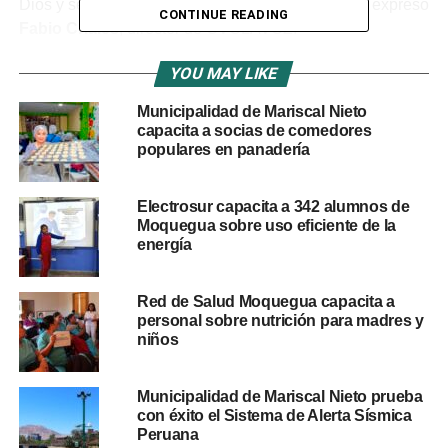
Dios y sean equipadas para vivir una vida de fe», expresó
CONTINUE READING
Fabio Criales
, director de CVCLAVOZ.
YOU MAY LIKE
«Estamos
comprometidos en
Municipalidad de Mariscal Nieto
capacita a socias de comedores
brindar un contenido
populares en panadería
relevante y
Electrosur capacita a 342 alumnos de
transformador que
Moquegua sobre uso eficiente de la
impulsará a los
energía
participantes a
Red de Salud Moquegua capacita a
fortalecer su intimidad
personal sobre nutrición para madres y
niños
con Dios, expandir su
conocimiento bíblico,
Municipalidad de Mariscal Nieto prueba
compartir su fe de
con éxito el Sistema de Alerta Sísmica
Peruana