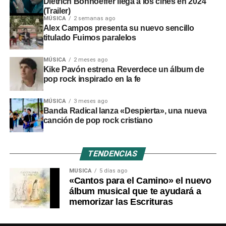
Dietrich Bonhoeffer llega a los cines en 2024
(Trailer)
MÚSICA
2 semanas ago
Alex Campos presenta su nuevo sencillo
titulado Fuimos paralelos
MÚSICA
2 meses ago
Kike Pavón estrena Reverdece un álbum de
pop rock inspirado en la fe
MÚSICA
3 meses ago
Banda Radical lanza «Despierta», una nueva
canción de pop rock cristiano
TENDENCIAS
MÚSICA
5 días ago
«Cantos para el Camino» el nuevo
álbum musical que te ayudará a
memorizar las Escrituras