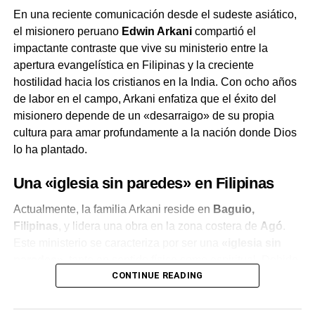
CVCLAVOZ
En una reciente comunicación desde el sudeste asiático,
el misionero peruano
Edwin Arkani
compartió el
UP NEXT
impactante contraste que vive su ministerio entre la
Tiroteo en la iglesia Lakewood de Houston: Dos
heridos y atacante abatido
apertura evangelística en Filipinas y la creciente
hostilidad hacia los cristianos en la India. Con ocho años
DON'T MISS
de labor en el campo, Arkani enfatiza que el éxito del
¿Qué ocurre en Ecuador con la escalada de
misionero depende de un «desarraigo» de su propia
violencia?
cultura para amar profundamente a la nación donde Dios
lo ha plantado.
Una «iglesia sin paredes» en Filipinas
Actualmente, la familia Arkani reside en
Baguio,
Filipinas
, y lidera una obra en la zona costera de
Agó
.
Este ministerio se caracteriza por ser una
«iglesia sin
paredes»
, tanto en sentido físico como espiritual. Debido
CONTINUE READING
a la falta de recursos, el recinto solo cuenta con un techo
de calamina que los protege del sol extremo y los tifones
constantes de la región.