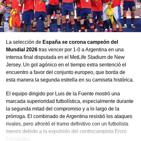
Esta situación ha desencadenado una ola de violencia y
hostigamiento:
Cierre de iglesias:
Se estima que el
80% de las
iglesias
en dicho estado han sido clausuradas.
La selección de
España se corona campeón del
Detenciones y violencia:
Arkani denunció que
dos
Mundial 2026
tras vencer por 1-0 a Argentina en una
pastores y cuatro líderes
de su propia
intensa final disputada en el MetLife Stadium de New
congregación fueron golpeados y detenidos por
Jersey. Un gol agónico en el tiempo extra sentenció el
las autoridades.
encuentro a favor del conjunto europeo, que borda de
Leyes restrictivas:
Se ha aprobado legislación
esta manera la segunda estrella en su camiseta histórica.
que permite encarcelar a cristianos hasta por siete
El equipo dirigido por Luis de la Fuente mostró una
años durante procesos judiciales, y se prohíbe a los
marcada superioridad futbolística, especialmente durante
locales alquilar espacios para cultos.
la segunda mitad del compromiso y a lo largo de la
A pesar de la represión, el ministerio continúa operando
prórroga. El combinado de Argentina resistió los ataques
en la clandestinidad a través de «casas de misericordia»,
rivales, pero afrontó el tramo definitivo con un futbolista
donde brindan alimento a niños y talleres de costura para
menos debido a la expulsión del centrocampista Enzo
mujeres, mientras realizan discipulados «en la
Fernández.