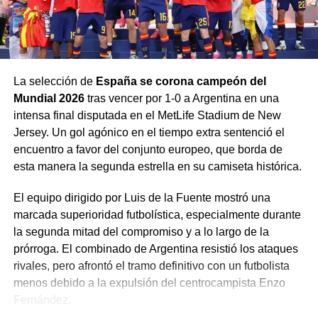
hostigamiento:
Cierre de iglesias:
Se estima que el
80% de las
iglesias
en dicho estado han sido clausuradas.
La selección de
España se corona campeón del
Detenciones y violencia:
Arkani denunció que
dos
Mundial 2026
tras vencer por 1-0 a Argentina en una
pastores y cuatro líderes
de su propia
intensa final disputada en el MetLife Stadium de New
congregación fueron golpeados y detenidos por
Jersey. Un gol agónico en el tiempo extra sentenció el
las autoridades.
encuentro a favor del conjunto europeo, que borda de
Leyes restrictivas:
Se ha aprobado legislación
esta manera la segunda estrella en su camiseta histórica.
que permite encarcelar a cristianos hasta por siete
El equipo dirigido por Luis de la Fuente mostró una
años durante procesos judiciales, y se prohíbe a los
marcada superioridad futbolística, especialmente durante
locales alquilar espacios para cultos.
la segunda mitad del compromiso y a lo largo de la
A pesar de la represión, el ministerio continúa operando
prórroga. El combinado de Argentina resistió los ataques
en la clandestinidad a través de «casas de misericordia»,
rivales, pero afrontó el tramo definitivo con un futbolista
donde brindan alimento a niños y talleres de costura para
menos debido a la expulsión del centrocampista Enzo
mujeres, mientras realizan discipulados «en la
Fernández.
oscuridad».