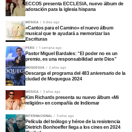
epidemias anteriores.
ECCOS presenta ECCLESIA, nuevo álbum de
adoración para la iglesia hispana
Emergencia sanitaria
MÚSICA
6 días ago
internacional
«Cantos para el Camino» el nuevo álbum
musical que te ayudará a memorizar las
Escrituras
La OMS declaró este brote como una
emergencia de
PERÚ
1 semana ago
salud pública de importancia internacional
y advirtió
Pastor Miguel Bardales: “El poder no es un
que la propagación podría extenderse durante varios
premio, es una responsabilidad ante Dios”
meses.
MOQUEGUA
2 años ago
Descarga el programa del 483 aniversario de la
Las condiciones de inseguridad en las zonas afectadas
ciudad de Moquegua 2024
dificultan las labores de contención, atención médica y
seguimiento de casos.
MÚSICA
3 años ago
Kim Richards presenta su nuevo álbum «Mi
religión» en compañía de Indiomar
INTERNACIONAL
3 años ago
Película del teólogo y héroe de la resistencia
Dietrich Bonhoeffer llega a los cines en 2024