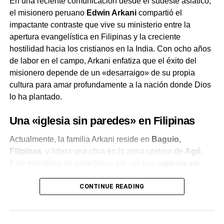
En una reciente comunicación desde el sudeste asiático,
el misionero peruano
Edwin Arkani
compartió el
impactante contraste que vive su ministerio entre la
apertura evangelística en Filipinas y la creciente
hostilidad hacia los cristianos en la India. Con ocho años
de labor en el campo, Arkani enfatiza que el éxito del
misionero depende de un «desarraigo» de su propia
cultura para amar profundamente a la nación donde Dios
lo ha plantado.
Una «iglesia sin paredes» en Filipinas
Actualmente, la familia Arkani reside en
Baguio,
Filipinas
, y lidera una obra en la zona costera de
Agó
.
Este ministerio se caracteriza por ser una
«iglesia sin
paredes»
, tanto en sentido físico como espiritual. Debido
CONTINUE READING
a la falta de recursos, el recinto solo cuenta con un techo
de calamina que los protege del sol extremo y los tifones
constantes de la región.