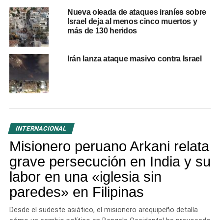
mayoría civiles, según datos del gobierno israelí. En
Nueva oleada de ataques iraníes sobre
medio de la creciente tensión, Israel ha anunciado planes
Israel deja al menos cinco muertos y
para una ofensiva terrestre a gran escala con el objetivo
más de 130 heridos
de erradicar a Hamás, lo que amenaza con escalar aún
más el conflicto en la región.
Irán lanza ataque masivo contra Israel
RELATED TOPICS:
ISRAEL
UP NEXT
Sergio Massa y Javier Milei en la segunda vuelta
por la presidencia de Argentina
INTERNACIONAL
DON'T MISS
Misionero peruano Arkani relata
Un millón de iglesias: el ambicioso desafío de las
Asambleas de Dios a nivel global
grave persecución en India y su
labor en una «iglesia sin
paredes» en Filipinas
Desde el sudeste asiático, el misionero arequipeño detalla