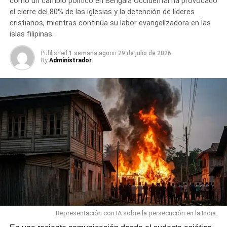
cómo un cambio político en Bengala Occidental ha provocado
el cierre del 80% de las iglesias y la detención de líderes
cristianos, mientras continúa su labor evangelizadora en las
islas filipinas.
Published
1 semana ago
on
29 de julio de 2026
By
Administrador
Representación con IA sobre la persecución en la India.