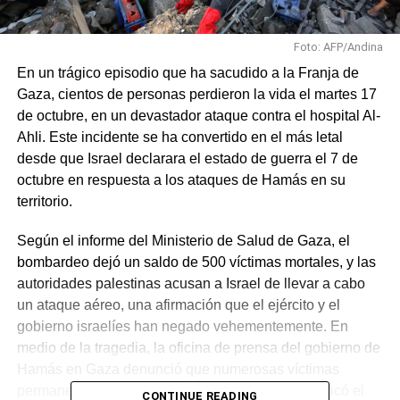
Foto: AFP/Andina
En un trágico episodio que ha sacudido a la Franja de
Gaza, cientos de personas perdieron la vida el martes 17
de octubre, en un devastador ataque contra el hospital Al-
Ahli. Este incidente se ha convertido en el más letal
desde que Israel declarara el estado de guerra el 7 de
octubre en respuesta a los ataques de Hamás en su
territorio.
Según el informe del Ministerio de Salud de Gaza, el
bombardeo dejó un saldo de 500 víctimas mortales, y las
autoridades palestinas acusan a Israel de llevar a cabo
un ataque aéreo, una afirmación que el ejército y el
gobierno israelíes han negado vehementemente. En
medio de la tragedia, la oficina de prensa del gobierno de
Hamás en Gaza denunció que numerosas víctimas
permanecen atrapadas bajo los escombros y calificó el
CONTINUE READING