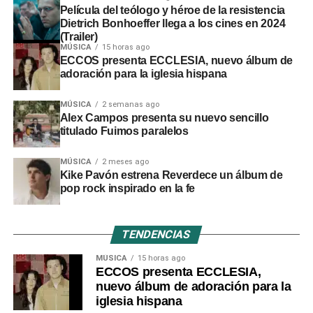
Película del teólogo y héroe de la resistencia
Dietrich Bonhoeffer llega a los cines en 2024
(Trailer)
MÚSICA
15 horas ago
ECCOS presenta ECCLESIA, nuevo álbum de
adoración para la iglesia hispana
MÚSICA
2 semanas ago
Alex Campos presenta su nuevo sencillo
titulado Fuimos paralelos
MÚSICA
2 meses ago
Kike Pavón estrena Reverdece un álbum de
pop rock inspirado en la fe
TENDENCIAS
MÚSICA
15 horas ago
ECCOS presenta ECCLESIA,
nuevo álbum de adoración para la
iglesia hispana