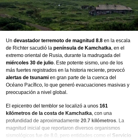
Un
devastador terremoto de magnitud 8.8
en la escala
de Richter sacudió la
península de Kamchatka
, en el
extremo oriental de Rusia, durante la madrugada del
miércoles 30 de julio
. Este potente sismo, uno de los
más fuertes registrados en la historia reciente, provocó
alertas de tsunami
en gran parte de la cuenca del
Océano Pacífico, lo que generó evacuaciones masivas y
preocupación a nivel global.
El epicentro del temblor se localizó a unos
161
kilómetros de la costa de Kamchatka
, con una
profundidad de aproximadamente
20.7 kilómetros
. La
magnitud inicial que reportaron diversos organismos
sismológicos fue de 8.0, pero entidades como el
Servicio