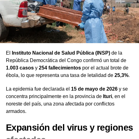
argentino, lo que forzó la extensión del juego.
Finalmente, Arkani pidió oraciones por la seguridad de
Superioridad numérica y
los líderes en India y por la protección de las «casas»
donde el evangelio sigue creciendo de forma invisible
despedida de Lionel Messi
ante sus perseguidores. La familia misionera espera
poder realizar un viaje de retorno a la India para fortalecer
El desarrollo del encuentro cambió por completo tras la
la obra en medio de la crisis.
El
Instituto Nacional de Salud Pública (INSP)
de la
expulsión de Enzo Fernández en el minuto 93 por una
República Democrática del Congo confirmó un total de
fuerte infracción contra el defensor Pau Cubarsí. Con un
Escucha la entrevista al
1.003 casos
y
254 fallecimientos
por el actual brote de
elemento más sobre el terreno, la selección española
ébola, lo que representa una tasa de letalidad de
25,3%
.
misionero Arkani
cercó el área rival y controló la posesión frente a una
Albiceleste que apostó por replegar sus líneas para forzar
La epidemia fue declarada el
15 de mayo de 2026
y se
la tanda de penales.
concentra principalmente en la provincia de
Ituri
, en el
noreste del país, una zona afectada por conflictos
Este compromiso significó la despedida oficial de
Lionel
armados.
Messi
de las copas del mundo, quien tuvo una
participación discreta y estuvo vigilado de cerca por la
Expansión del virus y regiones
zaga defensiva europea. La escuadra sudamericana
sintió el desgaste físico tras la temprana salida por lesión