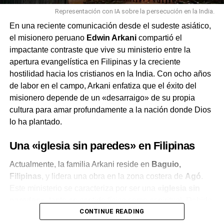
Representación con IA sobre la persecución en la India.
En una reciente comunicación desde el sudeste asiático,
el misionero peruano
Edwin Arkani
compartió el
impactante contraste que vive su ministerio entre la
apertura evangelística en Filipinas y la creciente
hostilidad hacia los cristianos en la India. Con ocho años
de labor en el campo, Arkani enfatiza que el éxito del
misionero depende de un «desarraigo» de su propia
cultura para amar profundamente a la nación donde Dios
lo ha plantado.
Una «iglesia sin paredes» en Filipinas
Actualmente, la familia Arkani reside en
Baguio,
Filipinas
, y lidera una obra en la zona costera de
Agó
.
Este ministerio se caracteriza por ser una
«iglesia sin
paredes»
, tanto en sentido físico como espiritual. Debido
CONTINUE READING
a la falta de recursos, el recinto solo cuenta con un techo