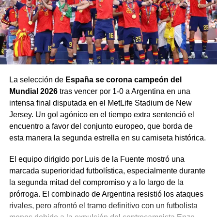
India sea 100% hinduista.
Esta situación ha desencadenado una ola de violencia y
hostigamiento:
Cierre de iglesias:
Se estima que el
80% de las
iglesias
en dicho estado han sido clausuradas.
La selección de
España se corona campeón del
Detenciones y violencia:
Arkani denunció que
dos
Mundial 2026
tras vencer por 1-0 a Argentina en una
pastores y cuatro líderes
de su propia
intensa final disputada en el MetLife Stadium de New
congregación fueron golpeados y detenidos por
Jersey. Un gol agónico en el tiempo extra sentenció el
las autoridades.
encuentro a favor del conjunto europeo, que borda de
Leyes restrictivas:
Se ha aprobado legislación
esta manera la segunda estrella en su camiseta histórica.
que permite encarcelar a cristianos hasta por siete
El equipo dirigido por Luis de la Fuente mostró una
años durante procesos judiciales, y se prohíbe a los
marcada superioridad futbolística, especialmente durante
locales alquilar espacios para cultos.
la segunda mitad del compromiso y a lo largo de la
A pesar de la represión, el ministerio continúa operando
prórroga. El combinado de Argentina resistió los ataques
en la clandestinidad a través de «casas de misericordia»,
rivales, pero afrontó el tramo definitivo con un futbolista
donde brindan alimento a niños y talleres de costura para