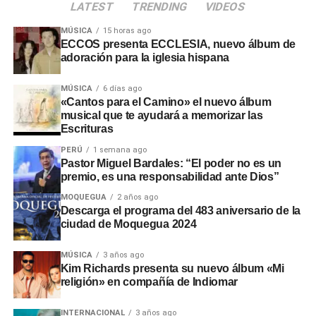
generacional de futbolistas que lidera el panorama
LATEST
TRENDING
VIDEOS
Las vacunas desarrolladas entre 2018 y 2019 solo han
internacional.
demostrado eficacia contra la cepa Zaire, responsable de
MÚSICA
15 horas ago
epidemias anteriores.
ECCOS presenta ECCLESIA, nuevo álbum de
adoración para la iglesia hispana
Emergencia sanitaria
MÚSICA
6 días ago
internacional
«Cantos para el Camino» el nuevo álbum
musical que te ayudará a memorizar las
Escrituras
La OMS declaró este brote como una
emergencia de
PERÚ
1 semana ago
salud pública de importancia internacional
y advirtió
Pastor Miguel Bardales: “El poder no es un
que la propagación podría extenderse durante varios
premio, es una responsabilidad ante Dios”
meses.
MOQUEGUA
2 años ago
Descarga el programa del 483 aniversario de la
Las condiciones de inseguridad en las zonas afectadas
ciudad de Moquegua 2024
dificultan las labores de contención, atención médica y
seguimiento de casos.
MÚSICA
3 años ago
Kim Richards presenta su nuevo álbum «Mi
religión» en compañía de Indiomar
INTERNACIONAL
3 años ago