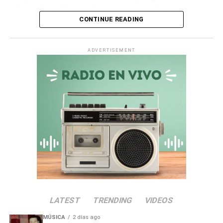
además de la falta de trámite presupuestal para el río
CONTINUE READING
Ichuña.
Asimismo, en la
quebrada Chiquilao
, el servicio de
ADVERTISEMENT
descolmatación adjudicado por
S/ 70 000
quedó
totalmente paralizado. La empresa contratista comunicó
la nulidad del servicio debido a incompatibilidades en los
términos de referencia, dejando vulnerable a la zona.
Irregularidades en la
Municipalidad Distrital de San
Antonio
El
Informe de Visita de Control N° 017-2026-OCI/0446-
SVC
alertó que la
Municipalidad Distrital de San
LATEST
TRENDING
VIDEOS
Antonio
no aprobó el presupuesto para las
intervenciones en los sectores de Chamos del Pino y La
MÚSICA
2 días ago