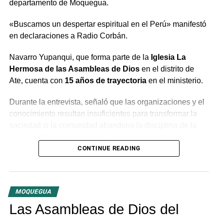
departamento de Moquegua.
«Buscamos un despertar espiritual en el Perú» manifestó
en declaraciones a Radio Corbán.
Navarro Yupanqui, que forma parte de la
Iglesia La
Hermosa de las Asambleas de Dios
en el distrito de
Ate, cuenta con
15 años de trayectoria
en el ministerio.
Durante la entrevista, señaló que las organizaciones y el
conocimiento resultan insuficientes para transformar la
sociedad si la comunidad abandona la disciplina de la
oración. Por ello, instó a las congregaciones a trabajar en
conjunto bajo la guía del Espíritu Santo para generar un
CONTINUE READING
cambio profundo en la población.
El predicador concluyó con un llamado a la unidad entre
MOQUEGUA
las distintas congregaciones para impulsar la fe en las
tres provincias del departamento.
Las Asambleas de Dios del