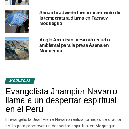
Electrosur adjudica obra que mejorará el servicio
eléctrico en la provincia de Mariscal Nieto
Senamhi advierte fuerte incremento de
DON'T MISS
la temperatura diurna en Tacna y
MTC prorroga por un año el Grupo de Trabajo de
Moquegua
la carretera Moquegua – Omate – Arequipa
Anglo American presentó estudio
ambiental para la presa Asana en
Moquegua
MOQUEGUA
Evangelista Jhampier Navarro
llama a un despertar espiritual
en el Perú
El evangelista Jean Pierre Navarro realiza jornadas de oración
en Ilo para promover un despertar espiritual en Moquegua