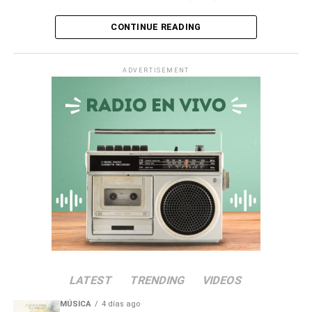
además de la falta de trámite presupuestal para el río
CONTINUE READING
Ichuña.
Asimismo, en la
quebrada Chiquilao
, el servicio de
ADVERTISEMENT
descolmatación adjudicado por
S/ 70 000
quedó
totalmente paralizado. La empresa contratista comunicó
la nulidad del servicio debido a incompatibilidades en los
términos de referencia, dejando vulnerable a la zona.
Irregularidades en la
Municipalidad Distrital de San
Antonio
El
Informe de Visita de Control N° 017-2026-OCI/0446-
SVC
alertó que la
Municipalidad Distrital de San
LATEST
TRENDING
VIDEOS
Antonio
no aprobó el presupuesto para las
intervenciones en los sectores de Chamos del Pino y La
MÚSICA
4 días ago