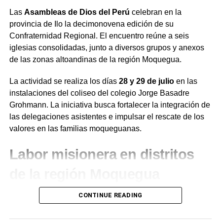
Las
Asambleas de Dios del Perú
celebran en la
provincia de Ilo la decimonovena edición de su
Confraternidad Regional. El encuentro reúne a seis
iglesias consolidadas, junto a diversos grupos y anexos
de las zonas altoandinas de la región Moquegua.
La actividad se realiza los días
28 y 29 de julio
en las
instalaciones del coliseo del colegio Jorge Basadre
Grohmann. La iniciativa busca fortalecer la integración de
las delegaciones asistentes e impulsar el rescate de los
valores en las familias moqueguanas.
Labor misionera en distritos
de la región Moquegua
Durante el desarrollo de la jornada, el presidente de la
CONTINUE READING
institución en la región Moquegua,
Juan de Dios
Ramírez
, destacó la labor de evangelización que