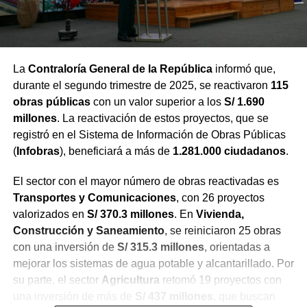
La
Contraloría General de la República
informó que,
durante el segundo trimestre de 2025, se reactivaron
115
obras públicas
con un valor superior a los
S/ 1.690
millones
. La reactivación de estos proyectos, que se
registró en el Sistema de Información de Obras Públicas
(
Infobras
), beneficiará a más de
1.281.000 ciudadanos
.
El sector con el mayor número de obras reactivadas es
Transportes y Comunicaciones
, con 26 proyectos
valorizados en
S/ 370.3 millones
. En
Vivienda,
Construcción y Saneamiento
, se reiniciaron 25 obras
con una inversión de
S/ 315.3 millones
, orientadas a
mejorar los sistemas de agua potable y alcantarillado. Por
su parte, el sector
Agricultura
retomó 19 proyectos con
una inversión de más de
S/ 437 millones
, que buscan