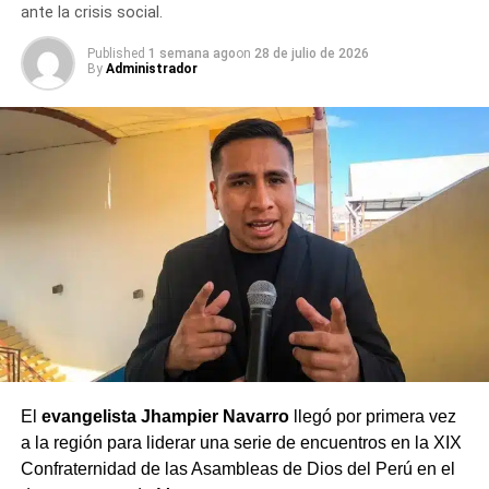
ante la crisis social.
RELATED TOPICS:
AGRICULTURA
AYACUCHO
CONTRALORÍA
CONTROL PREVENTIVO
CUSCO
Published
1 semana ago
on
28 de julio de 2026
GOBIERNO LOCAL
GOBIERNO REGIONAL
INFOBRAS
By
Administrador
INVERSIÓN
OBRAS PÚBLICAS
PUNO
REACTIVACIÓN
SAN MARTÍN
TRANSPORTE
VIVIENDA
UP NEXT
Fiscalía investiga supuesto uso de recursos del
Estado en vigilia a favor de Martín Vizcarra
DON'T MISS
Moquegua homenajea a sus adultos mayores en
el “Encuentro de Generaciones Doradas”
El
evangelista Jhampier Navarro
llegó por primera vez
a la región para liderar una serie de encuentros en la XIX
Confraternidad de las Asambleas de Dios del Perú en el