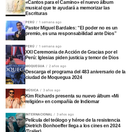
Rinconada, a pesar de disponer de recursos económicos
«Cantos para el Camino» el nuevo álbum
musical que te ayudará a memorizar las
institucionales.
Escrituras
Adicionalmente, en el sector
Montalvo
, maquinaria
PERÚ
1 semana ago
Pastor Miguel Bardales: “El poder no es un
laboró sin la autorización de la
Autoridad Administrativa
premio, es una responsabilidad ante Dios”
del Agua
. En Santo Domingo y El Conde, las labores
iniciaron sin actas de suscripción ni la presencia de
PERÚ
1 semana ago
ingenieros residentes o inspectores.
XXI Ceremonia de Acción de Gracias por el
Perú: Iglesias piden justicia y temor de Dios
Consecuencias y
MOQUEGUA
2 años ago
Descarga el programa del 483 aniversario de la
recomendaciones ante El Niño
ciudad de Moquegua 2024
Las situaciones adversas detectadas comprometen la
MÚSICA
3 años ago
Kim Richards presenta su nuevo álbum «Mi
seguridad ante posibles inundaciones. Por ello, la
religión» en compañía de Indiomar
entidad fiscalizadora recomendó a las autoridades
locales y regionales adoptar medidas urgentes para
INTERNACIONAL
3 años ago
proteger viviendas, familias y zonas de cultivo.
Película del teólogo y héroe de la resistencia
Dietrich Bonhoeffer llega a los cines en 2024
(Trailer)