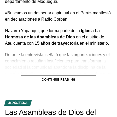
departamento de Moquegua.
«Buscamos un despertar espiritual en el Perú» manifestó
en declaraciones a Radio Corbán.
Navarro Yupanqui, que forma parte de la
Iglesia La
Hermosa de las Asambleas de Dios
en el distrito de
Ate, cuenta con
15 años de trayectoria
en el ministerio.
Durante la entrevista, señaló que las organizaciones y el
conocimiento resultan insuficientes para transformar la
sociedad si la comunidad abandona la disciplina de la
oración. Por ello, instó a las congregaciones a trabajar en
conjunto bajo la guía del Espíritu Santo para generar un
CONTINUE READING
cambio profundo en la población.
El predicador concluyó con un llamado a la unidad entre
MOQUEGUA
las distintas congregaciones para impulsar la fe en las
tres provincias del departamento.
Las Asambleas de Dios del