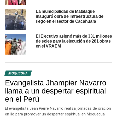
Entre los proyectos más destacados por su inversión se
La municipalidad de Matalaque
encuentra la construcción de la
Represa de Iruro
en
inauguró obra de infraestructura de
riego en el sector de Cacahuara
Ayacucho, con un presupuesto de
S/ 287.4 millones
. En
Puno, se reactivó el proyecto del
Puente Huancuhuire
,
con una inversión de
S/ 157.8 millones
. En San Martín,
El Ejecutivo asignó más de 331 millones
se retomó el proyecto de
Mejoramiento del Hospital
de soles para la ejecución de 281 obras
en el VRAEM
Rioja
, con una inversión actualizada de
S/ 133.5
millones
.
La Contraloría realizó servicios de control en el 57% de
las obras reactivadas, lo que representó el 84.9% de la
MOQUEGUA
inversión total. Durante este período, 20 proyectos se
Evangelista Jhampier Navarro
reactivaron y culminaron, con un costo superior a los
S/
llama a un despertar espiritual
114 millones
. El contralor general, César Aguilar,
presentó el nuevo enfoque de control preventivo en el
en el Perú
Foro Internacional de Infraestructura y Construcción
El evangelista Jean Pierre Navarro realiza jornadas de oración
(
INFRACON PERÚ
).
en Ilo para promover un despertar espiritual en Moquegua