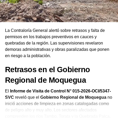
las autoridades salientes y entrantes. Finalmente,
remarcó que las Asambleas de Dios del Perú celebran su
19.ª Confraternidad Regional en Ilo reafirmando el
compromiso de la iglesia de orar constantemente por el
bienestar del país.
La Contraloría General alertó sobre retrasos y falta de
permisos en los trabajos preventivos en cauces y
quebradas de la región. Las supervisiones revelaron
demoras administrativas y obras paralizadas que ponen
en riesgo a la población.
Retrasos en el Gobierno
Regional de Moquegua
El
Informe de Visita de Control N° 015-2026-OCI/5347-
SVC
reveló que el
Gobierno Regional de Moquegua
no
inició acciones de limpieza en zonas catalogadas como
de peligro alto y muy alto. Los sectores afectados
comprenden los ríos Tambo, Torata y la Quebrada Palca,