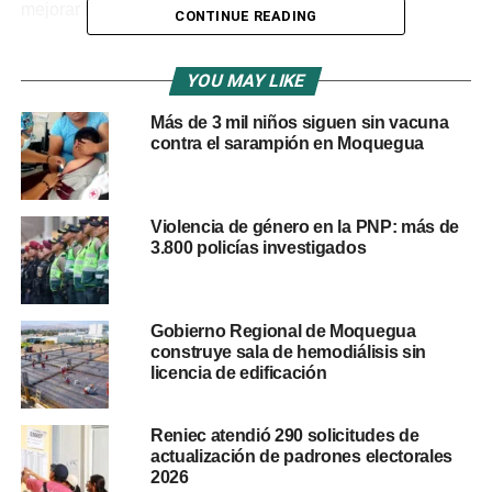
mejorar la infraestructura de riego.
CONTINUE READING
Las obras reactivadas pertenecen a los tres niveles de
YOU MAY LIKE
gobierno. Los
gobiernos locales
concentraron la mayor
cantidad de proyectos (71 obras), mientras que los
Más de 3 mil niños siguen sin vacuna
gobiernos regionales
registraron el mayor monto de
contra el sarampión en Moquegua
inversión (
S/ 701 millones
) y el mayor número de
beneficiarios (809.330 personas).
Violencia de género en la PNP: más de
Ubicación geográfica de las obras y
3.800 policías investigados
proyectos destacados
Las regiones con la mayor cantidad de obras reactivadas
Gobierno Regional de Moquegua
son:
Cusco
(27 obras),
construye sala de hemodiálisis sin
Puno
(11 obras) y
Apurímac
(7
licencia de edificación
obras). Sin embargo, si se considera el monto de
inversión,
Ayacucho
lidera con cuatro obras reactivadas
por más de
S/ 294.9 millones
, seguido de Puno y San
Reniec atendió 290 solicitudes de
actualización de padrones electorales
Martín. No se registró ninguna obra reactivada en la
2026
provincia del
Callao
.