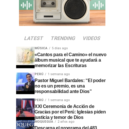
LATEST
TRENDING
VIDEOS
MÚSICA
5 días ago
«Cantos para el Camino» el nuevo
álbum musical que te ayudará a
memorizar las Escrituras
PERÚ
1 semana ago
Pastor Miguel Bardales: “El poder
no es un premio, es una
responsabilidad ante Dios”
PERÚ
1 semana ago
XXI Ceremonia de Acción de
Gracias por el Perú: Iglesias piden
justicia y temor de Dios
MOQUEGUA
2 años ago
Descarga el programa del 483