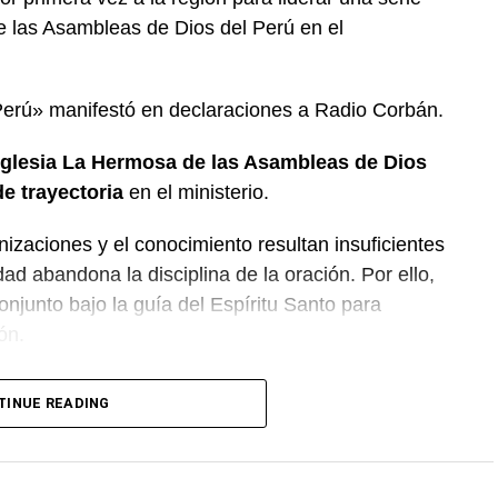
e las Asambleas de Dios del Perú en el
Perú» manifestó en declaraciones a Radio Corbán.
Iglesia La Hermosa de las Asambleas de Dios
e trayectoria
en el ministerio.
nizaciones y el conocimiento resultan insuficientes
ad abandona la disciplina de la oración. Por ello,
onjunto bajo la guía del Espíritu Santo para
ón.
a unidad entre las distintas congregaciones para
TINUE READING
departamento.