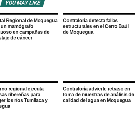
YOU MAY LIKE
tal Regional de Moquegua
Contraloría detecta fallas
zó un mamógrafo
estructurales en el Cerro Baúl
tuoso en campañas de
de Moquegua
staje de cáncer
rno regional ejecuta
Contraloría advierte retraso en
sas ribereñas para
toma de muestras de análisis de
er los ríos Tumilaca y
calidad del agua en Moquegua
egua