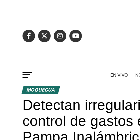
EN VIVO
N
MOQUEGUA
Detectan irregular
control de gastos
Pampa Inalámbric