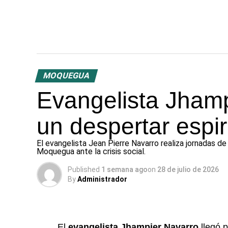
MOQUEGUA
Evangelista Jhamp
un despertar espir
El evangelista Jean Pierre Navarro realiza jornadas de
Moquegua ante la crisis social.
Published
1 semana ago
on
28 de julio de 2026
By
Administrador
El
evangelista Jhampier Navarro
llegó p