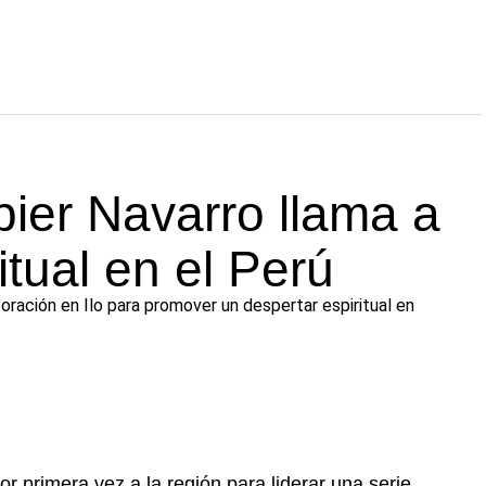
ier Navarro llama a
itual en el Perú
 oración en Ilo para promover un despertar espiritual en
or primera vez a la región para liderar una serie