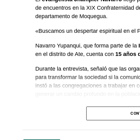
de encuentros en la XIX Confraternidad d
departamento de Moquegua.
«Buscamos un despertar espiritual en el 
Navarro Yupanqui, que forma parte de la
en el distrito de Ate, cuenta con
15 años d
Durante la entrevista, señaló que las orga
para transformar la sociedad si la comunid
instó a las congregaciones a trabajar en c
generar un cambio profundo en la poblaci
El predicador concluyó con un llamado a l
CON
impulsar la fe en las tres provincias del 