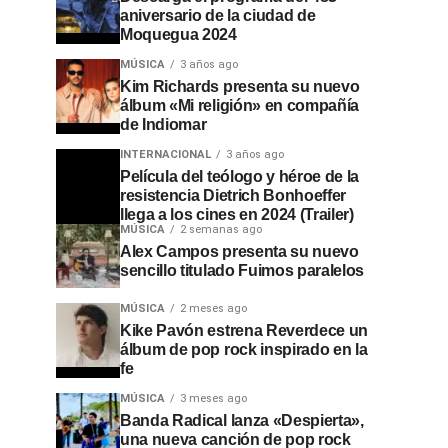
aniversario de la ciudad de
Moquegua 2024
MÚSICA
3 años ago
Kim Richards presenta su nuevo
álbum «Mi religión» en compañía
de Indiomar
INTERNACIONAL
3 años ago
Película del teólogo y héroe de la
resistencia Dietrich Bonhoeffer
llega a los cines en 2024 (Trailer)
MÚSICA
2 semanas ago
Alex Campos presenta su nuevo
sencillo titulado Fuimos paralelos
MÚSICA
2 meses ago
Kike Pavón estrena Reverdece un
álbum de pop rock inspirado en la
fe
MÚSICA
3 meses ago
Banda Radical lanza «Despierta»,
una nueva canción de pop rock