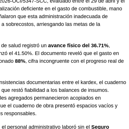
7-2026-OCI/5347-SCC, evaluado entre el 29 de abril y el
alización deficiente en el gasto de combustible, mano
eñalaron que esta administración inadecuada de
 a sobrecostos, arriesgando las metas de la
 de salud registró un
avance físico del 36.71%
,
anzó el 41.50%. El documento reveló que el gasto en
ionado
88%
, cifra incongruente con el progreso real de
onsistencias documentarias entre el kardex, el cuaderno
 que restó fiabilidad a los balances de insumos.
ales agregados permanecieron acopiados en
que el cuaderno de obra presentó espacios vacíos y
os responsables.
 el personal administrativo laboró sin el
Seguro