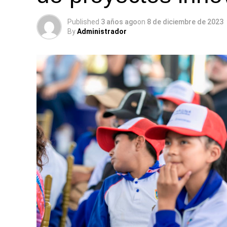
Published
3 años ago
on
8 de diciembre de 2023
By
Administrador