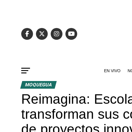
EN VIVO
N
MOQUEGUA
Reimagina: Escol
transforman sus 
de proyectos inn