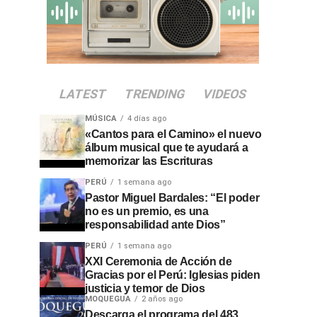
LATEST
TRENDING
VIDEOS
MÚSICA
4 días ago
«Cantos para el Camino» el nuevo
álbum musical que te ayudará a
memorizar las Escrituras
PERÚ
1 semana ago
Pastor Miguel Bardales: “El poder
no es un premio, es una
responsabilidad ante Dios”
PERÚ
1 semana ago
XXI Ceremonia de Acción de
Gracias por el Perú: Iglesias piden
justicia y temor de Dios
MOQUEGUA
2 años ago
Descarga el programa del 483