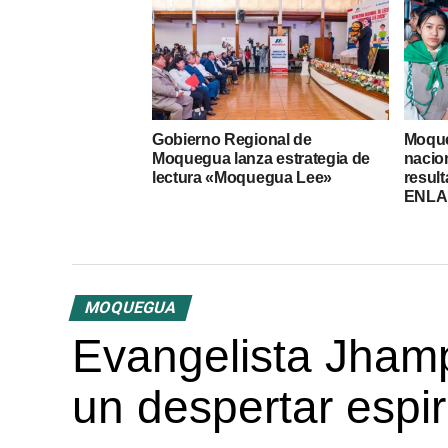
Gobierno Regional de
Moque
Moquegua lanza estrategia de
nacio
lectura «Moquegua Lee»
result
ENLA
MOQUEGUA
Evangelista Jhamp
un despertar espir