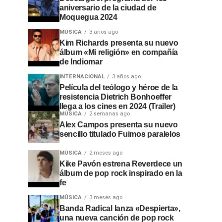
aniversario de la ciudad de
Moquegua 2024
MÚSICA
3 años ago
Kim Richards presenta su nuevo
álbum «Mi religión» en compañía
de Indiomar
INTERNACIONAL
3 años ago
Película del teólogo y héroe de la
resistencia Dietrich Bonhoeffer
llega a los cines en 2024 (Trailer)
MÚSICA
2 semanas ago
Alex Campos presenta su nuevo
sencillo titulado Fuimos paralelos
MÚSICA
2 meses ago
Kike Pavón estrena Reverdece un
álbum de pop rock inspirado en la
fe
MÚSICA
3 meses ago
Banda Radical lanza «Despierta»,
una nueva canción de pop rock