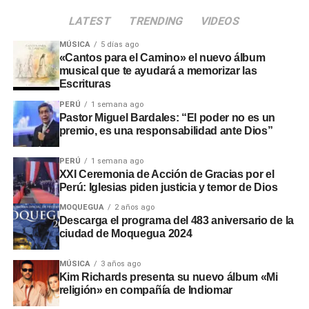
SVC
alertó que la
Municipalidad Distrital de San
LATEST
TRENDING
VIDEOS
Antonio
no aprobó el presupuesto para las
intervenciones en los sectores de Chamos del Pino y La
MÚSICA
5 días ago
Rinconada, a pesar de disponer de recursos económicos
«Cantos para el Camino» el nuevo álbum
musical que te ayudará a memorizar las
institucionales.
Escrituras
Adicionalmente, en el sector
Montalvo
, maquinaria
PERÚ
1 semana ago
Pastor Miguel Bardales: “El poder no es un
laboró sin la autorización de la
Autoridad Administrativa
premio, es una responsabilidad ante Dios”
del Agua
. En Santo Domingo y El Conde, las labores
iniciaron sin actas de suscripción ni la presencia de
PERÚ
1 semana ago
ingenieros residentes o inspectores.
XXI Ceremonia de Acción de Gracias por el
Perú: Iglesias piden justicia y temor de Dios
Consecuencias y
MOQUEGUA
2 años ago
Descarga el programa del 483 aniversario de la
recomendaciones ante El Niño
ciudad de Moquegua 2024
Las situaciones adversas detectadas comprometen la
MÚSICA
3 años ago
Kim Richards presenta su nuevo álbum «Mi
seguridad ante posibles inundaciones. Por ello, la
religión» en compañía de Indiomar
entidad fiscalizadora recomendó a las autoridades