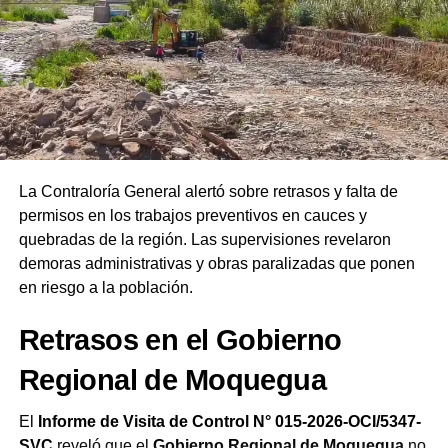
Asimismo, al evaluar la coyuntura política nacional y la
instalación de los representantes en el
Congreso y el
Ejecutivo
, el líder instó a la ciudadanía a interceder por
las autoridades salientes y entrantes. Finalmente,
remarcó que las Asambleas de Dios del Perú celebran su
19.ª Confraternidad Regional en Ilo reafirmando el
compromiso de la iglesia de orar constantemente por el
bienestar del país.
La Contraloría General alertó sobre retrasos y falta de
permisos en los trabajos preventivos en cauces y
quebradas de la región. Las supervisiones revelaron
demoras administrativas y obras paralizadas que ponen
en riesgo a la población.
Retrasos en el Gobierno
Regional de Moquegua
El
Informe de Visita de Control N° 015-2026-OCI/5347-
SVC
reveló que el
Gobierno Regional de Moquegua
no