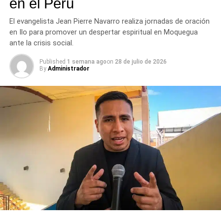
en el Perú
sanitaria.
El evangelista Jean Pierre Navarro realiza jornadas de oración
RELATED TOPICS:
AUTOMEDICACIÓN
DESTACADO
en Ilo para promover un despertar espiritual en Moquegua
EDUCACIÓN SANITARIA
FERIA INFORMATIVA
ante la crisis social.
HOSPITAL REGIONAL DE MOQUEGUA
MEDICAMENTOS
MOQUEGUA
PREVENCIÓN EN SALUD
SALUD PÚBLICA
Published
1 semana ago
on
28 de julio de 2026
USO RACIONAL DE MEDICAMENTOS
By
Administrador
UP NEXT
Contraloría detecta perjuicio de S/ 104 mil en
Mariscal Nieto
DON'T MISS
Más de 3 mil niños siguen sin vacuna contra el
sarampión en Moquegua