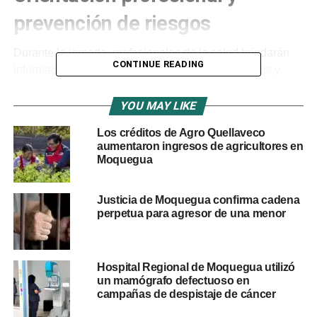
prevención de riesgos
Durante la jornada, profesionales de la salud brindarán
CONTINUE READING
información sobre el uso correcto de medicamentos y
advertirán sobre las consecuencias de la
automedicación
.
YOU MAY LIKE
Los créditos de Agro Quellaveco
Los asistentes recibirán recomendaciones para la
aumentaron ingresos de agricultores en
adecuada conservación y almacenamiento de los
Moquegua
fármacos, así como orientación para evitar compartir
medicamentos y cumplir correctamente los tratamientos
Justicia de Moquegua confirma cadena
indicados por el especialista.
perpetua para agresor de una menor
Actividades educativas para
toda la familia
Hospital Regional de Moquegua utilizó
un mamógrafo defectuoso en
campañas de despistaje de cáncer
La feria incluirá
juegos educativos y dinámicas
familiares
orientadas a promover el aprendizaje