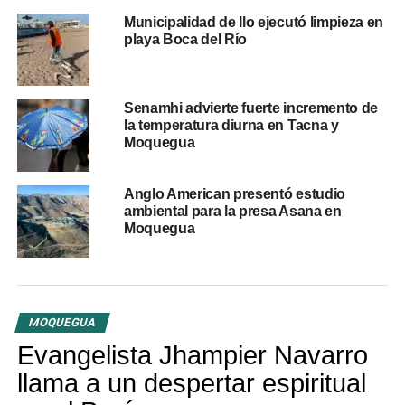
participativo. Estas actividades buscan reforzar prácticas
Municipalidad de Ilo ejecutó limpieza en
playa Boca del Río
responsables en el consumo de medicamentos en
distintos grupos etarios.
Llamado a evitar la
Senamhi advierte fuerte incremento de
la temperatura diurna en Tacna y
automedicación
Moquegua
El hospital advirtió que la automedicación puede generar
Anglo American presentó estudio
reacciones adversas, complicaciones
e incluso
ambiental para la presa Asana en
retrasar el diagnóstico oportuno de enfermedades.
Moquegua
En ese sentido, recomendó acudir siempre a un
profesional de salud antes de iniciar cualquier tratamiento
y reiteró su compromiso con la promoción de acciones
MOQUEGUA
preventivas que contribuyan al bienestar de la población.
Evangelista Jhampier Navarro
La institución invitó a toda la comunidad moqueguana a
llama a un despertar espiritual
participar en esta actividad gratuita de educación