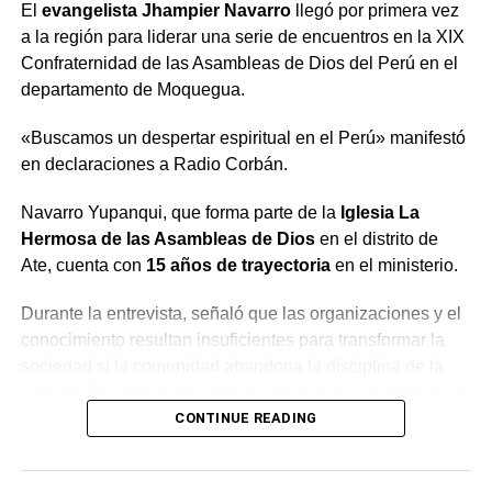
El
evangelista Jhampier Navarro
llegó por primera vez
a la región para liderar una serie de encuentros en la XIX
Confraternidad de las Asambleas de Dios del Perú en el
departamento de Moquegua.
«Buscamos un despertar espiritual en el Perú» manifestó
en declaraciones a Radio Corbán.
Navarro Yupanqui, que forma parte de la
Iglesia La
Hermosa de las Asambleas de Dios
en el distrito de
Ate, cuenta con
15 años de trayectoria
en el ministerio.
Durante la entrevista, señaló que las organizaciones y el
conocimiento resultan insuficientes para transformar la
sociedad si la comunidad abandona la disciplina de la
oración. Por ello, instó a las congregaciones a trabajar en
conjunto bajo la guía del Espíritu Santo para generar un
CONTINUE READING
cambio profundo en la población.