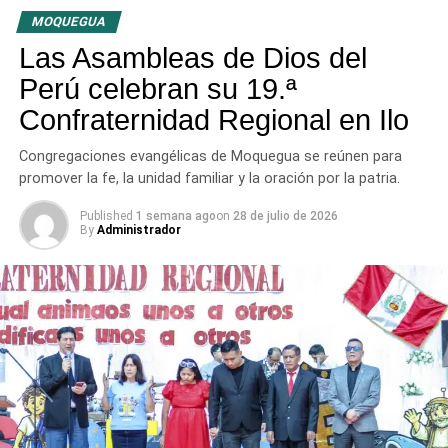
El predicador concluyó con un llamado a la unidad entre
MOQUEGUA
las distintas congregaciones para impulsar la fe en las
tres provincias del departamento.
Las Asambleas de Dios del
Perú celebran su 19.ª
Confraternidad Regional en Ilo
Congregaciones evangélicas de Moquegua se reúnen para
promover la fe, la unidad familiar y la oración por la patria.
Published
1 semana ago
on
28 de julio de 2026
By
Administrador