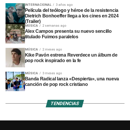
locales y regionales adoptar medidas urgentes para
INTERNACIONAL
3 años ago
proteger viviendas, familias y zonas de cultivo.
Película del teólogo y héroe de la resistencia
Dietrich Bonhoeffer llega a los cines en 2024
(Trailer)
MÚSICA
2 semanas ago
Alex Campos presenta su nuevo sencillo
titulado Fuimos paralelos
MÚSICA
2 meses ago
Kike Pavón estrena Reverdece un álbum de
pop rock inspirado en la fe
MÚSICA
3 meses ago
Banda Radical lanza «Despierta», una nueva
canción de pop rock cristiano
TENDENCIAS