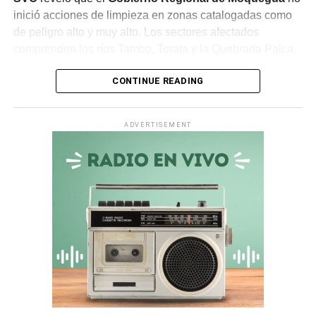
inició acciones de limpieza en zonas catalogadas como
de peligro alto y muy alto. Los sectores afectados
comprenden los ríos Tambo, Torata y la Quebrada Palca,
además de la falta de trámite presupuestal para el río
CONTINUE READING
Ichuña.
Asimismo, en la
quebrada Chiquilao
, el servicio de
ADVERTISEMENT
descolmatación adjudicado por
S/ 70 000
quedó
totalmente paralizado. La empresa contratista comunicó
la nulidad del servicio debido a incompatibilidades en los
términos de referencia, dejando vulnerable a la zona.
Irregularidades en la
Municipalidad Distrital de San
Antonio
El
Informe de Visita de Control N° 017-2026-OCI/0446-