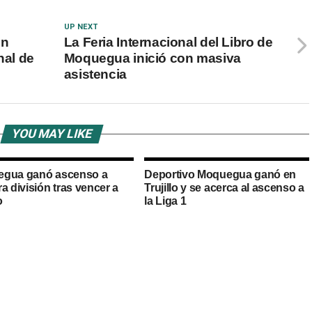
UP NEXT
ón
La Feria Internacional del Libro de
nal de
Moquegua inició con masiva
asistencia
YOU MAY LIKE
gua ganó ascenso a
Deportivo Moquegua ganó en
a división tras vencer a
Trujillo y se acerca al ascenso a
o
la Liga 1