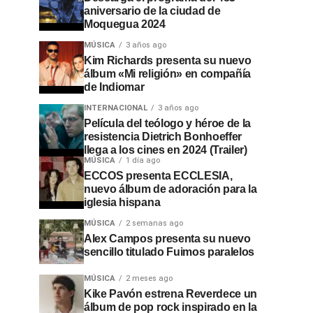
aniversario de la ciudad de
Moquegua 2024
MÚSICA
3 años ago
Kim Richards presenta su nuevo
álbum «Mi religión» en compañía
de Indiomar
INTERNACIONAL
3 años ago
Película del teólogo y héroe de la
resistencia Dietrich Bonhoeffer
llega a los cines en 2024 (Trailer)
MÚSICA
1 día ago
ECCOS presenta ECCLESIA,
nuevo álbum de adoración para la
iglesia hispana
MÚSICA
2 semanas ago
Alex Campos presenta su nuevo
sencillo titulado Fuimos paralelos
MÚSICA
2 meses ago
Kike Pavón estrena Reverdece un
álbum de pop rock inspirado en la