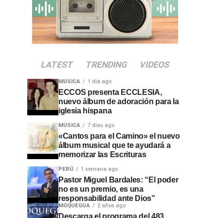
LATEST
TRENDING
VIDEOS
MÚSICA
1 día ago
ECCOS presenta ECCLESIA,
nuevo álbum de adoración para la
iglesia hispana
MÚSICA
7 días ago
«Cantos para el Camino» el nuevo
álbum musical que te ayudará a
memorizar las Escrituras
PERÚ
1 semana ago
Pastor Miguel Bardales: “El poder
no es un premio, es una
responsabilidad ante Dios”
MOQUEGUA
2 años ago
Descarga el programa del 483