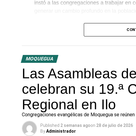
instó a las congregaciones a trabajar en c
generar un cambio profundo en la poblaci
El predicador concluyó con un llamado a l
CON
impulsar la fe en las tres provincias del 
MOQUEGUA
Las Asambleas de
celebran su 19.ª 
Regional en Ilo
Congregaciones evangélicas de Moquegua se reúnen para
Published
2 semanas ago
on
28 de julio de 2026
By
Administrador