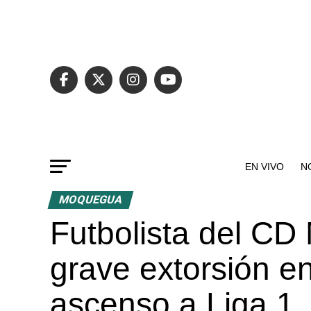
EN VIVO
N
MOQUEGUA
Futbolista del C
grave extorsión en
ascenso a Liga 1