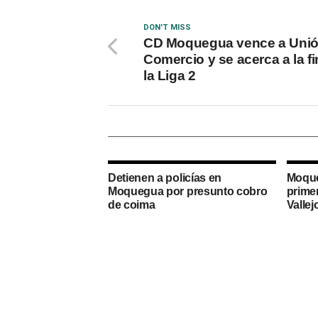
DON'T MISS
CD Moquegua vence a Uni
Comercio y se acerca a la fi
la Liga 2
Detienen a policías en
Moque
Moquegua por presunto cobro
primer
de coima
Vallej