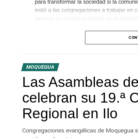
para transformar la sociedad si la comunid
instó a las congregaciones a trabajar en c
generar un cambio profundo en la poblaci
El predicador concluyó con un llamado a l
CON
impulsar la fe en las tres provincias del 
MOQUEGUA
Las Asambleas de
celebran su 19.ª 
Regional en Ilo
Congregaciones evangélicas de Moquegua se r