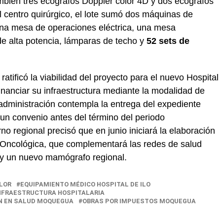
mbién tres ecógrafos Doppler color 4D y dos ecógrafos
l centro quirúrgico, el lote sumó dos máquinas de
una mesa de operaciones eléctrica, una mesa
 de alta potencia, lámparas de techo y
52 sets de
atificó la viabilidad del proyecto para el nuevo Hospital
financiar su infraestructura mediante la modalidad de
administración contempla la entrega del expediente
e un convenio antes del término del periodo
o regional precisó que en junio iniciará la elaboración
re Oncológica, que complementará las redes de salud
l y un nuevo mamógrafo regional.
LOR
EQUIPAMIENTO MÉDICO HOSPITAL DE ILO
NFRAESTRUCTURA HOSPITALARIA
N EN SALUD MOQUEGUA
OBRAS POR IMPUESTOS MOQUEGUA