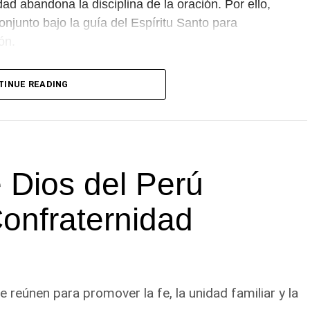
ad abandona la disciplina de la oración. Por ello,
onjunto bajo la guía del Espíritu Santo para
ón.
a unidad entre las distintas congregaciones para
TINUE READING
departamento.
 Dios del Perú
Confraternidad
eúnen para promover la fe, la unidad familiar y la