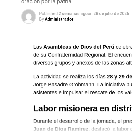
oración por la patria.
Published
2 semanas ago
on
28 de julio de 2026
By
Administrador
Las
Asambleas de Dios del Perú
celebra
de su Confraternidad Regional. El encuent
diversos grupos y anexos de las zonas al
La actividad se realiza los días
28 y 29 de
Jorge Basadre Grohmann. La iniciativa bus
asistentes e impulsar el rescate de los v
Labor misionera en distr
Durante el desarrollo de la jornada, el pr
Juan de Dios Ramírez
, destacó la labor