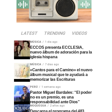
LATEST
TRENDING
VIDEOS
MÚSICA
1 día ago
ECCOS presenta ECCLESIA,
nuevo álbum de adoración para la
iglesia hispana
MÚSICA
7 días ago
«Cantos para el Camino» el nuevo
álbum musical que te ayudará a
memorizar las Escrituras
PERÚ
1 semana ago
Pastor Miguel Bardales: “El poder
no es un premio, es una
responsabilidad ante Dios”
MOQUEGUA
2 años ago
Descarga el programa del 483