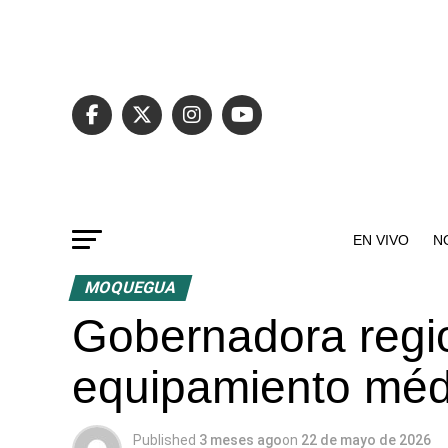
EN VIVO
N
MOQUEGUA
Gobernadora regi
equipamiento médi
Published
3 meses ago
on
22 de mayo de 2026