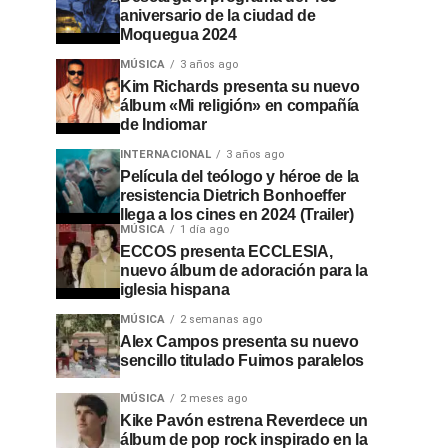
aniversario de la ciudad de
Moquegua 2024
MÚSICA
3 años ago
Kim Richards presenta su nuevo
álbum «Mi religión» en compañía
de Indiomar
INTERNACIONAL
3 años ago
Película del teólogo y héroe de la
resistencia Dietrich Bonhoeffer
llega a los cines en 2024 (Trailer)
MÚSICA
1 día ago
ECCOS presenta ECCLESIA,
nuevo álbum de adoración para la
iglesia hispana
MÚSICA
2 semanas ago
Alex Campos presenta su nuevo
sencillo titulado Fuimos paralelos
MÚSICA
2 meses ago
Kike Pavón estrena Reverdece un
álbum de pop rock inspirado en la