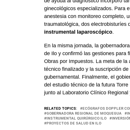
de ayuda al diagnóstico incorporó ta
ginecológicos especializados. Para e
anestesia con monitoreo completo, 
traumatológica, dos electrobisturíes
instrumental laparoscópico
.
En la misma jornada, la gobernadora r
de Ilo y confirmó las gestiones para 
Obras por Impuestos. La meta de la 
técnico finalizado y la suscripción d
gubernamental. Finalmente, el gobiern
del estudio técnico de la futura Tor
junto al Laboratorio Clínico Regiona
RELATED TOPICS:
ECÓGRAFOS DOPPLER CO
GOBERNADORA REGIONAL DE MOQUEGUA
I
INSTRUMENTAL QUIRÚRGICO ILO
INVERSIÓ
PROYECTOS DE SALUD EN ILO