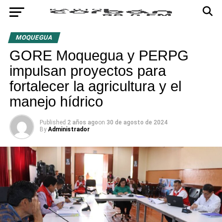
MOQUEGUA
GORE Moquegua y PERPG
impulsan proyectos para
fortalecer la agricultura y el
manejo hídrico
Published
2 años ago
on
30 de agosto de 2024
By
Administrador