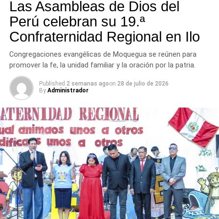
tres provincias del departamento.
Las Asambleas de Dios del
Perú celebran su 19.ª
Confraternidad Regional en Ilo
Congregaciones evangélicas de Moquegua se reúnen para
promover la fe, la unidad familiar y la oración por la patria.
Published
2 semanas ago
on
28 de julio de 2026
By
Administrador