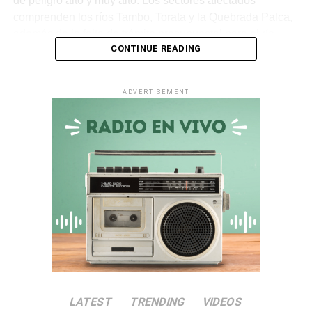
de peligro alto y muy alto. Los sectores afectados
comprenden los ríos Tambo, Torata y la Quebrada Palca,
además de la falta de trámite presupuestal para el río
CONTINUE READING
Ichuña.
Asimismo, en la
quebrada Chiquilao
, el servicio de
ADVERTISEMENT
descolmatación adjudicado por
S/ 70 000
quedó
totalmente paralizado. La empresa contratista comunicó
la nulidad del servicio debido a incompatibilidades en los
términos de referencia, dejando vulnerable a la zona.
Irregularidades en la
Municipalidad Distrital de San
Antonio
El
Informe de Visita de Control N° 017-2026-OCI/0446-
SVC
alertó que la
Municipalidad Distrital de San
LATEST
TRENDING
VIDEOS
Antonio
no aprobó el presupuesto para las