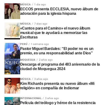
intervenciones en los sectores de Chamos del Pino y La
MÚSICA
1 día ago
Rinconada, a pesar de disponer de recursos económicos
ECCOS presenta ECCLESIA, nuevo álbum de
adoración para la iglesia hispana
institucionales.
Adicionalmente, en el sector
Montalvo
, maquinaria
MÚSICA
7 días ago
«Cantos para el Camino» el nuevo álbum
laboró sin la autorización de la
Autoridad Administrativa
musical que te ayudará a memorizar las
del Agua
. En Santo Domingo y El Conde, las labores
Escrituras
iniciaron sin actas de suscripción ni la presencia de
PERÚ
1 semana ago
ingenieros residentes o inspectores.
Pastor Miguel Bardales: “El poder no es un
premio, es una responsabilidad ante Dios”
Consecuencias y
MOQUEGUA
2 años ago
Descarga el programa del 483 aniversario de la
recomendaciones ante El Niño
ciudad de Moquegua 2024
Las situaciones adversas detectadas comprometen la
MÚSICA
3 años ago
Kim Richards presenta su nuevo álbum «Mi
seguridad ante posibles inundaciones. Por ello, la
religión» en compañía de Indiomar
entidad fiscalizadora recomendó a las autoridades
locales y regionales adoptar medidas urgentes para
INTERNACIONAL
3 años ago
proteger viviendas, familias y zonas de cultivo.
Película del teólogo y héroe de la resistencia