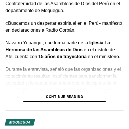
Confraternidad de las Asambleas de Dios del Perú en el
departamento de Moquegua.
«Buscamos un despertar espiritual en el Perú» manifestó
en declaraciones a Radio Corbán.
Navarro Yupanqui, que forma parte de la
Iglesia La
Hermosa de las Asambleas de Dios
en el distrito de
Ate, cuenta con
15 años de trayectoria
en el ministerio.
Durante la entrevista, señaló que las organizaciones y el
conocimiento resultan insuficientes para transformar la
sociedad si la comunidad abandona la disciplina de la
oración. Por ello, instó a las congregaciones a trabajar en
conjunto bajo la guía del Espíritu Santo para generar un
CONTINUE READING
cambio profundo en la población.
El predicador concluyó con un llamado a la unidad entre
MOQUEGUA
las distintas congregaciones para impulsar la fe en las