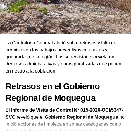
Ejecutivo
, el líder instó a la ciudadanía a interceder por
las autoridades salientes y entrantes. Finalmente,
remarcó que las Asambleas de Dios del Perú celebran su
19.ª Confraternidad Regional en Ilo reafirmando el
compromiso de la iglesia de orar constantemente por el
bienestar del país.
La Contraloría General alertó sobre retrasos y falta de
permisos en los trabajos preventivos en cauces y
quebradas de la región. Las supervisiones revelaron
demoras administrativas y obras paralizadas que ponen
en riesgo a la población.
Retrasos en el Gobierno
Regional de Moquegua
El
Informe de Visita de Control N° 015-2026-OCI/5347-
SVC
reveló que el
Gobierno Regional de Moquegua
no
inició acciones de limpieza en zonas catalogadas como