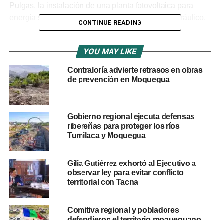
Pulgas, la instalación de una planta fotovoltaica para
energía solar, y la automatización del sistema hidráulico.
CONTINUE READING
Además, se llevarán a cabo trabajos de remediación de
la contaminación por metales pesados en el embalse de
YOU MAY LIKE
Pasto Grande.
Contraloría advierte retrasos en obras
de prevención en Moquegua
RELATED TOPICS:
AGUA
GOBIERNO REGIONAL DE MOQUEGUA
OBRAS
UP NEXT
Gobierno regional ejecuta defensas
Confirman sentencia por corrupción en la
ribereñas para proteger los ríos
Municipalidad de Ichuña
Tumilaca y Moquegua
DON'T MISS
Encuentro regional de damas: «Creada con un
Gilia Gutiérrez exhortó al Ejecutivo a
propósito» en Moquegua
observar ley para evitar conflicto
territorial con Tacna
Comitiva regional y pobladores
defendieron el territorio moqueguano