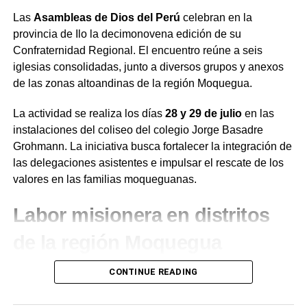
Las
Asambleas de Dios del Perú
celebran en la
provincia de Ilo la decimonovena edición de su
Confraternidad Regional. El encuentro reúne a seis
iglesias consolidadas, junto a diversos grupos y anexos
de las zonas altoandinas de la región Moquegua.
La actividad se realiza los días
28 y 29 de julio
en las
instalaciones del coliseo del colegio Jorge Basadre
Grohmann. La iniciativa busca fortalecer la integración de
las delegaciones asistentes e impulsar el rescate de los
valores en las familias moqueguanas.
Labor misionera en distritos
de la región Moquegua
Durante el desarrollo de la jornada, el presidente de la
CONTINUE READING
institución en la región Moquegua,
Juan de Dios
Ramírez
, destacó la labor de evangelización que