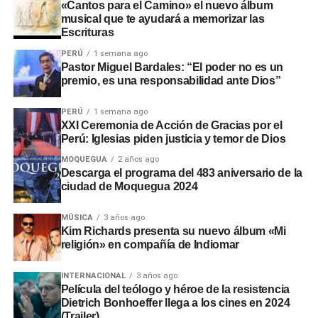
Rinconada, a pesar de disponer de recursos económicos
«Cantos para el Camino» el nuevo álbum
musical que te ayudará a memorizar las
institucionales.
Escrituras
Adicionalmente, en el sector
Montalvo
, maquinaria
PERÚ
1 semana ago
Pastor Miguel Bardales: “El poder no es un
laboró sin la autorización de la
Autoridad Administrativa
premio, es una responsabilidad ante Dios”
del Agua
. En Santo Domingo y El Conde, las labores
iniciaron sin actas de suscripción ni la presencia de
PERÚ
1 semana ago
ingenieros residentes o inspectores.
XXI Ceremonia de Acción de Gracias por el
Perú: Iglesias piden justicia y temor de Dios
Consecuencias y
MOQUEGUA
2 años ago
Descarga el programa del 483 aniversario de la
recomendaciones ante El Niño
ciudad de Moquegua 2024
Las situaciones adversas detectadas comprometen la
MÚSICA
3 años ago
Kim Richards presenta su nuevo álbum «Mi
seguridad ante posibles inundaciones. Por ello, la
religión» en compañía de Indiomar
entidad fiscalizadora recomendó a las autoridades
locales y regionales adoptar medidas urgentes para
INTERNACIONAL
3 años ago
proteger viviendas, familias y zonas de cultivo.
Película del teólogo y héroe de la resistencia
Dietrich Bonhoeffer llega a los cines en 2024
(Trailer)