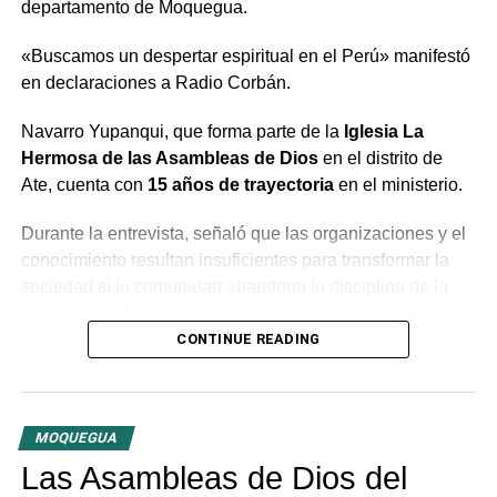
departamento de Moquegua.
«Buscamos un despertar espiritual en el Perú» manifestó
en declaraciones a Radio Corbán.
Navarro Yupanqui, que forma parte de la
Iglesia La
Hermosa de las Asambleas de Dios
en el distrito de
Ate, cuenta con
15 años de trayectoria
en el ministerio.
Durante la entrevista, señaló que las organizaciones y el
conocimiento resultan insuficientes para transformar la
sociedad si la comunidad abandona la disciplina de la
oración. Por ello, instó a las congregaciones a trabajar en
conjunto bajo la guía del Espíritu Santo para generar un
CONTINUE READING
cambio profundo en la población.
El predicador concluyó con un llamado a la unidad entre
MOQUEGUA
las distintas congregaciones para impulsar la fe en las
tres provincias del departamento.
Las Asambleas de Dios del