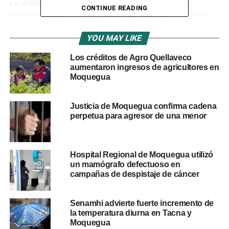
La autoridad regional destacó la importancia de la
CONTINUE READING
inversión. «Esta mega inversión posicionará a Ilo como
un eje logístico fundamental para el desarrollo de
YOU MAY LIKE
Moquegua y todo el país. El puerto de Ilo se convertirá en
un referente de conectividad y comercio internacional»,
Los créditos de Agro Quellaveco
señaló la gobernadora.
aumentaron ingresos de agricultores en
Moquegua
La viabilidad del perfil marca un hito en la modernización
de la infraestructura portuaria nacional. La construcción
Justicia de Moquegua confirma cadena
del espigón es un paso decisivo para impulsar la
perpetua para agresor de una menor
economía local, optimizar los procesos logísticos y
fortalecer la competitividad del Perú en los mercados
internacionales.
Hospital Regional de Moquegua utilizó
un mamógrafo defectuoso en
campañas de despistaje de cáncer
RELATED TOPICS:
AUTORIDAD PORTUARIA NACIONAL
GILIA GUTIÉRREZ AYALA
INVERSIÓN
MOQUEGUA
OBRAS POR IMPUESTOS
PUERTO DE ILO
SOUTHERN
Senamhi advierte fuerte incremento de
UP NEXT
la temperatura diurna en Tacna y
Tragedia en Moquegua: cantante de grupo
Moquegua