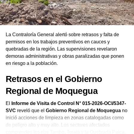
las autoridades salientes y entrantes. Finalmente,
remarcó que las Asambleas de Dios del Perú celebran su
19.ª Confraternidad Regional en Ilo reafirmando el
compromiso de la iglesia de orar constantemente por el
bienestar del país.
La Contraloría General alertó sobre retrasos y falta de
permisos en los trabajos preventivos en cauces y
quebradas de la región. Las supervisiones revelaron
demoras administrativas y obras paralizadas que ponen
en riesgo a la población.
Retrasos en el Gobierno
Regional de Moquegua
El
Informe de Visita de Control N° 015-2026-OCI/5347-
SVC
reveló que el
Gobierno Regional de Moquegua
no
inició acciones de limpieza en zonas catalogadas como
de peligro alto y muy alto. Los sectores afectados
comprenden los ríos Tambo, Torata y la Quebrada Palca,