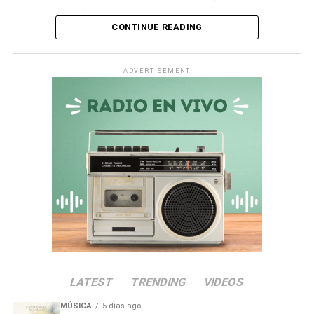
además de la falta de trámite presupuestal para el río
CONTINUE READING
Ichuña.
Asimismo, en la
quebrada Chiquilao
, el servicio de
ADVERTISEMENT
descolmatación adjudicado por
S/ 70 000
quedó
totalmente paralizado. La empresa contratista comunicó
la nulidad del servicio debido a incompatibilidades en los
términos de referencia, dejando vulnerable a la zona.
Irregularidades en la
Municipalidad Distrital de San
Antonio
El
Informe de Visita de Control N° 017-2026-OCI/0446-
SVC
alertó que la
Municipalidad Distrital de San
LATEST
TRENDING
VIDEOS
Antonio
no aprobó el presupuesto para las
intervenciones en los sectores de Chamos del Pino y La
MÚSICA
5 días ago