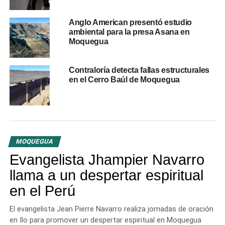
boliviano muere en fatal accidente
DON'T MISS
Anglo American presentó estudio
Temblor de magnitud 4.0 sacude a Moquegua
ambiental para la presa Asana en
Moquegua
Contraloría detecta fallas estructurales
en el Cerro Baúl de Moquegua
MOQUEGUA
Evangelista Jhampier Navarro
llama a un despertar espiritual
en el Perú
El evangelista Jean Pierre Navarro realiza jornadas de oración
en Ilo para promover un despertar espiritual en Moquegua