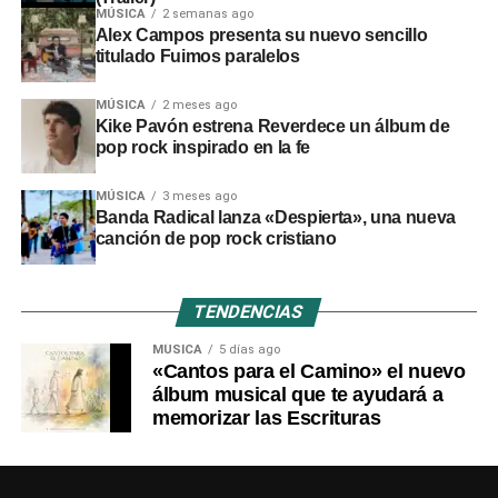
MÚSICA
2 semanas ago
Alex Campos presenta su nuevo sencillo
titulado Fuimos paralelos
MÚSICA
2 meses ago
Kike Pavón estrena Reverdece un álbum de
pop rock inspirado en la fe
MÚSICA
3 meses ago
Banda Radical lanza «Despierta», una nueva
canción de pop rock cristiano
TENDENCIAS
MÚSICA
5 días ago
«Cantos para el Camino» el nuevo
álbum musical que te ayudará a
memorizar las Escrituras