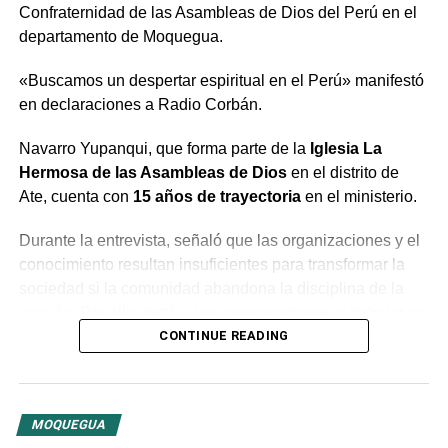
Confraternidad de las Asambleas de Dios del Perú en el
departamento de Moquegua.
«Buscamos un despertar espiritual en el Perú» manifestó
en declaraciones a Radio Corbán.
Navarro Yupanqui, que forma parte de la
Iglesia La
Hermosa de las Asambleas de Dios
en el distrito de
Ate, cuenta con
15 años de trayectoria
en el ministerio.
Durante la entrevista, señaló que las organizaciones y el
conocimiento resultan insuficientes para transformar la
sociedad si la comunidad abandona la disciplina de la
oración. Por ello, instó a las congregaciones a trabajar en
conjunto bajo la guía del Espíritu Santo para generar un
CONTINUE READING
cambio profundo en la población.
El predicador concluyó con un llamado a la unidad entre
MOQUEGUA
las distintas congregaciones para impulsar la fe en las