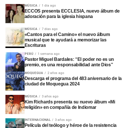
intervenciones en los sectores de Chamos del Pino y La
MÚSICA
1 día ago
Rinconada, a pesar de disponer de recursos económicos
ECCOS presenta ECCLESIA, nuevo álbum de
adoración para la iglesia hispana
institucionales.
Adicionalmente, en el sector
Montalvo
, maquinaria
MÚSICA
7 días ago
«Cantos para el Camino» el nuevo álbum
laboró sin la autorización de la
Autoridad Administrativa
musical que te ayudará a memorizar las
del Agua
. En Santo Domingo y El Conde, las labores
Escrituras
iniciaron sin actas de suscripción ni la presencia de
PERÚ
1 semana ago
ingenieros residentes o inspectores.
Pastor Miguel Bardales: “El poder no es un
premio, es una responsabilidad ante Dios”
Consecuencias y
MOQUEGUA
2 años ago
Descarga el programa del 483 aniversario de la
recomendaciones ante El Niño
ciudad de Moquegua 2024
Las situaciones adversas detectadas comprometen la
MÚSICA
3 años ago
Kim Richards presenta su nuevo álbum «Mi
seguridad ante posibles inundaciones. Por ello, la
religión» en compañía de Indiomar
entidad fiscalizadora recomendó a las autoridades
locales y regionales adoptar medidas urgentes para
INTERNACIONAL
3 años ago
proteger viviendas, familias y zonas de cultivo.
Película del teólogo y héroe de la resistencia