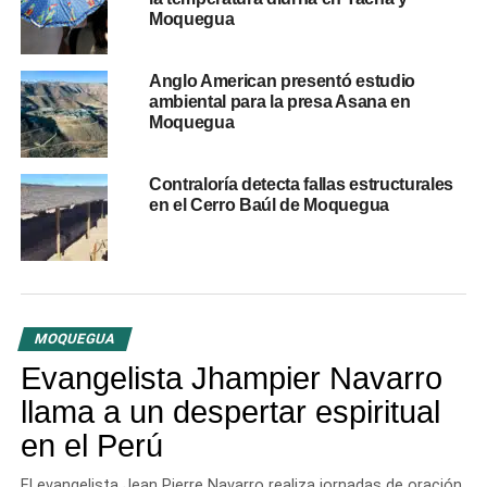
MARIO NINA BENEGAS
MATALAQUE
MOQUEGUA
Moquegua
OBRA DE RIEGO
UP NEXT
Anglo American presentó estudio
Se instaló la mesa del grupo anticorrupción en
ambiental para la presa Asana en
Moquegua para transparentar licencias de
Moquegua
conducir
DON'T MISS
Contraloría detecta fallas estructurales
Incendio Asociación Villa Tumbes del distrito de
en el Cerro Baúl de Moquegua
Samegua dejó una vivienda afectada y seis
personas damnificadas
MOQUEGUA
Evangelista Jhampier Navarro
llama a un despertar espiritual
en el Perú
El evangelista Jean Pierre Navarro realiza jornadas de oración