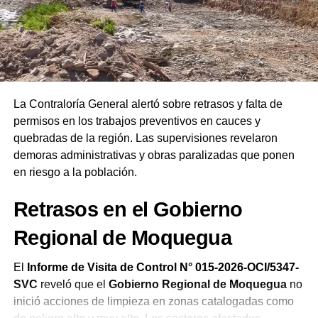
Ejecutivo
, el líder instó a la ciudadanía a interceder por
las autoridades salientes y entrantes. Finalmente,
remarcó que las Asambleas de Dios del Perú celebran su
19.ª Confraternidad Regional en Ilo reafirmando el
compromiso de la iglesia de orar constantemente por el
bienestar del país.
La Contraloría General alertó sobre retrasos y falta de
permisos en los trabajos preventivos en cauces y
quebradas de la región. Las supervisiones revelaron
demoras administrativas y obras paralizadas que ponen
en riesgo a la población.
Retrasos en el Gobierno
Regional de Moquegua
El
Informe de Visita de Control N° 015-2026-OCI/5347-
SVC
reveló que el
Gobierno Regional de Moquegua
no
inició acciones de limpieza en zonas catalogadas como