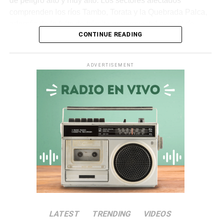
de peligro alto y muy alto. Los sectores afectados
comprenden los ríos Tambo, Torata y la Quebrada Palca,
además de la falta de trámite presupuestal para el río
CONTINUE READING
Ichuña.
Asimismo, en la
quebrada Chiquilao
, el servicio de
ADVERTISEMENT
descolmatación adjudicado por
S/ 70 000
quedó
totalmente paralizado. La empresa contratista comunicó
la nulidad del servicio debido a incompatibilidades en los
términos de referencia, dejando vulnerable a la zona.
Irregularidades en la
Municipalidad Distrital de San
Antonio
El
Informe de Visita de Control N° 017-2026-OCI/0446-
SVC
alertó que la
Municipalidad Distrital de San
LATEST
TRENDING
VIDEOS
Antonio
no aprobó el presupuesto para las