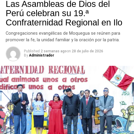
tres provincias del departamento.
Las Asambleas de Dios del
Perú celebran su 19.ª
Confraternidad Regional en Ilo
Congregaciones evangélicas de Moquegua se reúnen para
promover la fe, la unidad familiar y la oración por la patria.
Published
2 semanas ago
on
28 de julio de 2026
By
Administrador