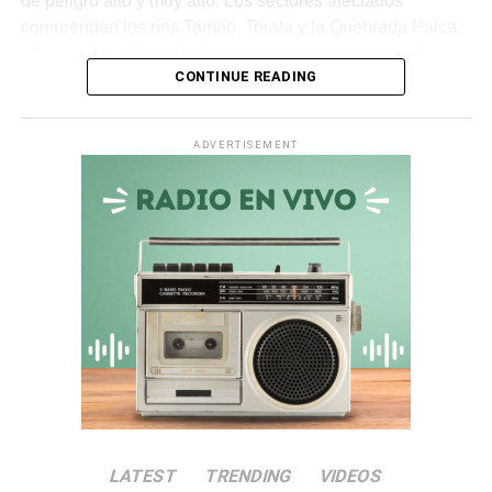
de peligro alto y muy alto. Los sectores afectados
comprenden los ríos Tambo, Torata y la Quebrada Palca,
además de la falta de trámite presupuestal para el río
CONTINUE READING
Ichuña.
Asimismo, en la
quebrada Chiquilao
, el servicio de
ADVERTISEMENT
descolmatación adjudicado por
S/ 70 000
quedó
totalmente paralizado. La empresa contratista comunicó
la nulidad del servicio debido a incompatibilidades en los
términos de referencia, dejando vulnerable a la zona.
Irregularidades en la
Municipalidad Distrital de San
Antonio
El
Informe de Visita de Control N° 017-2026-OCI/0446-
SVC
alertó que la
Municipalidad Distrital de San
LATEST
TRENDING
VIDEOS
Antonio
no aprobó el presupuesto para las