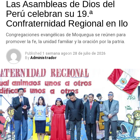
tres provincias del departamento.
Las Asambleas de Dios del
Perú celebran su 19.ª
Confraternidad Regional en Ilo
Congregaciones evangélicas de Moquegua se reúnen para
promover la fe, la unidad familiar y la oración por la patria.
Published
1 semana ago
on
28 de julio de 2026
By
Administrador