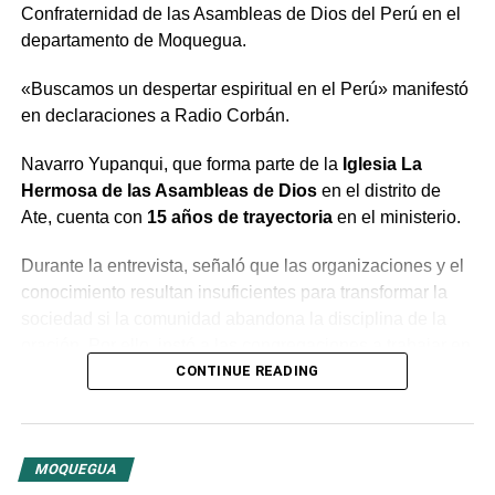
Confraternidad de las Asambleas de Dios del Perú en el
departamento de Moquegua.
«Buscamos un despertar espiritual en el Perú» manifestó
en declaraciones a Radio Corbán.
Navarro Yupanqui, que forma parte de la
Iglesia La
Hermosa de las Asambleas de Dios
en el distrito de
Ate, cuenta con
15 años de trayectoria
en el ministerio.
Durante la entrevista, señaló que las organizaciones y el
conocimiento resultan insuficientes para transformar la
sociedad si la comunidad abandona la disciplina de la
oración. Por ello, instó a las congregaciones a trabajar en
conjunto bajo la guía del Espíritu Santo para generar un
CONTINUE READING
cambio profundo en la población.
El predicador concluyó con un llamado a la unidad entre
MOQUEGUA
las distintas congregaciones para impulsar la fe en las