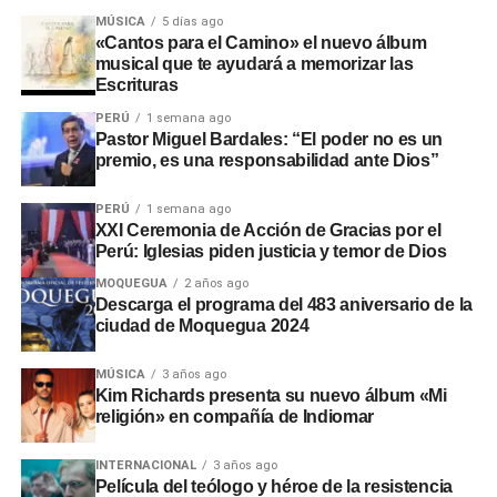
intervenciones en los sectores de Chamos del Pino y La
MÚSICA
5 días ago
Rinconada, a pesar de disponer de recursos económicos
«Cantos para el Camino» el nuevo álbum
musical que te ayudará a memorizar las
institucionales.
Escrituras
Adicionalmente, en el sector
Montalvo
, maquinaria
PERÚ
1 semana ago
Pastor Miguel Bardales: “El poder no es un
laboró sin la autorización de la
Autoridad Administrativa
premio, es una responsabilidad ante Dios”
del Agua
. En Santo Domingo y El Conde, las labores
iniciaron sin actas de suscripción ni la presencia de
PERÚ
1 semana ago
ingenieros residentes o inspectores.
XXI Ceremonia de Acción de Gracias por el
Perú: Iglesias piden justicia y temor de Dios
Consecuencias y
MOQUEGUA
2 años ago
Descarga el programa del 483 aniversario de la
recomendaciones ante El Niño
ciudad de Moquegua 2024
Las situaciones adversas detectadas comprometen la
MÚSICA
3 años ago
Kim Richards presenta su nuevo álbum «Mi
seguridad ante posibles inundaciones. Por ello, la
religión» en compañía de Indiomar
entidad fiscalizadora recomendó a las autoridades
locales y regionales adoptar medidas urgentes para
INTERNACIONAL
3 años ago
proteger viviendas, familias y zonas de cultivo.
Película del teólogo y héroe de la resistencia