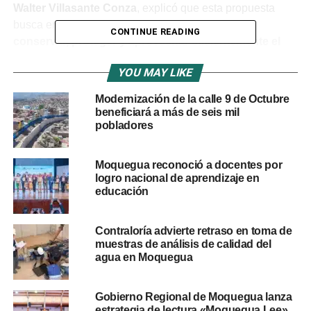
Walter Villasante Conza
, explicó que esta propuesta
busca enseñar a los escolares la
importancia de
CONTINUE READING
conservar, proteger y aprovechar eficientemente el
agua potable
, tanto en sus hogares como en sus
YOU MAY LIKE
colegios.
Modernización de la calle 9 de Octubre
Los estudiantes mostraron entusiasmo y se
beneficiará a más de seis mil
comprometieron a llevar lo aprendido a sus familias,
pobladores
multiplicando así el impacto del mensaje.
Moquegua reconoció a docentes por
EPS Moquegua apunta a sensibilizar
logro nacional de aprendizaje en
educación
a más de 7 mil usuarios
La empresa prestadora tiene como meta para el 2025
Contraloría advierte retraso en toma de
llegar a más de 7 mil usuarios
, incluidos niños,
muestras de análisis de calidad del
agua en Moquegua
adolescentes, jóvenes, adultos y adultos mayores, a
través de
actividades educativas, deportivas y
culturales
en colegios, instituciones públicas y privadas,
Gobierno Regional de Moquegua lanza
así como con nuevos usuarios.
estrategia de lectura «Moquegua Lee»