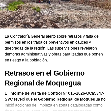
Ejecutivo
, el líder instó a la ciudadanía a interceder por
las autoridades salientes y entrantes. Finalmente,
remarcó que las Asambleas de Dios del Perú celebran su
19.ª Confraternidad Regional en Ilo reafirmando el
compromiso de la iglesia de orar constantemente por el
bienestar del país.
La Contraloría General alertó sobre retrasos y falta de
permisos en los trabajos preventivos en cauces y
quebradas de la región. Las supervisiones revelaron
demoras administrativas y obras paralizadas que ponen
en riesgo a la población.
Retrasos en el Gobierno
Regional de Moquegua
El
Informe de Visita de Control N° 015-2026-OCI/5347-
SVC
reveló que el
Gobierno Regional de Moquegua
no
inició acciones de limpieza en zonas catalogadas como