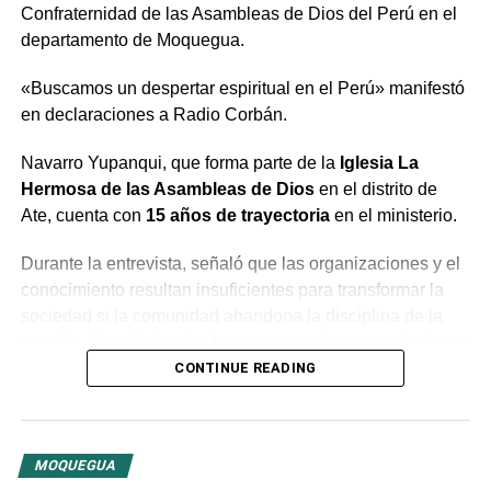
Edith Deysi Huanca Machaca
Confraternidad de las Asambleas de Dios del Perú en el
departamento de Moquegua.
Juan Miguel Flor Coayla
Elar Alain Pacheco Maldonado
«Buscamos un despertar espiritual en el Perú» manifestó
en declaraciones a Radio Corbán.
Haydee Apaza Chambilla
Aydee Liliana Vilca Canahuire
Navarro Yupanqui, que forma parte de la
Iglesia La
Hermosa de las Asambleas de Dios
en el distrito de
Noemi Yoselin Machaca Ito
Ate, cuenta con
15 años de trayectoria
en el ministerio.
Ángel Hernán Tapia Lovon
Durante la entrevista, señaló que las organizaciones y el
Los detenidos están bajo orden de detención preliminar
conocimiento resultan insuficientes para transformar la
por 15 días, acusados de organización criminal y
sociedad si la comunidad abandona la disciplina de la
cohecho. La investigación continúa para identificar a más
oración. Por ello, instó a las congregaciones a trabajar en
involucrados y confirmar los hechos.
conjunto bajo la guía del Espíritu Santo para generar un
CONTINUE READING
cambio profundo en la población.
RELATED TOPICS:
MOQUEGUA
El predicador concluyó con un llamado a la unidad entre
UP NEXT
MOQUEGUA
las distintas congregaciones para impulsar la fe en las
Contraloría alerta deficiencias en mantenimiento