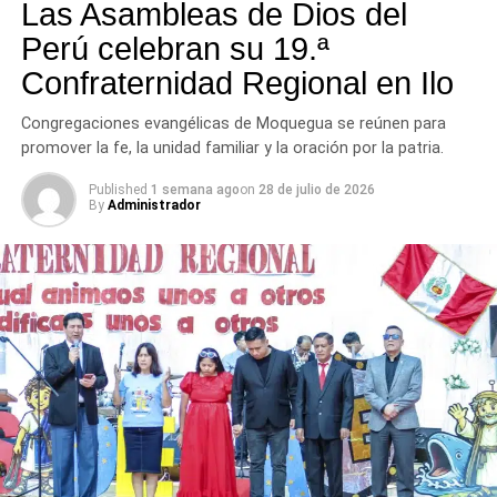
de parques y losas deportivas de Ilo
tres provincias del departamento.
Las Asambleas de Dios del
Perú celebran su 19.ª
DON'T MISS
Colegios de inicial realizan jornada lúdica en
Confraternidad Regional en Ilo
renovado Malecón Costero de Ilo
Congregaciones evangélicas de Moquegua se reúnen para
promover la fe, la unidad familiar y la oración por la patria.
Published
1 semana ago
on
28 de julio de 2026
By
Administrador