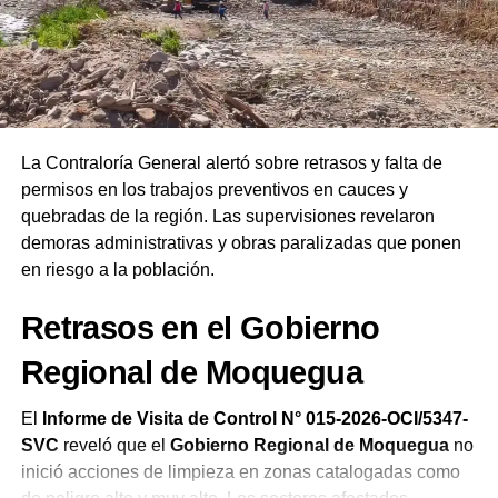
Ejecutivo
, el líder instó a la ciudadanía a interceder por
las autoridades salientes y entrantes. Finalmente,
remarcó que las Asambleas de Dios del Perú celebran su
19.ª Confraternidad Regional en Ilo reafirmando el
compromiso de la iglesia de orar constantemente por el
bienestar del país.
La Contraloría General alertó sobre retrasos y falta de
permisos en los trabajos preventivos en cauces y
quebradas de la región. Las supervisiones revelaron
demoras administrativas y obras paralizadas que ponen
en riesgo a la población.
Retrasos en el Gobierno
Regional de Moquegua
El
Informe de Visita de Control N° 015-2026-OCI/5347-
SVC
reveló que el
Gobierno Regional de Moquegua
no
inició acciones de limpieza en zonas catalogadas como