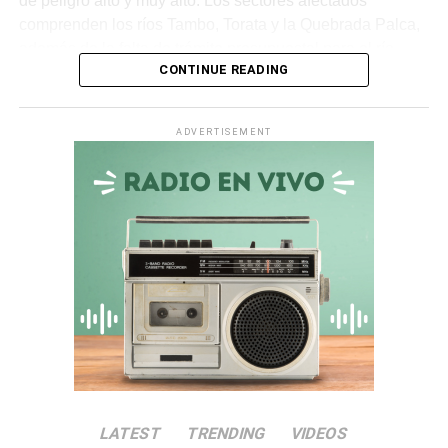
de peligro alto y muy alto. Los sectores afectados
comprenden los ríos Tambo, Torata y la Quebrada Palca,
además de la falta de trámite presupuestal para el río
CONTINUE READING
Ichuña.
Asimismo, en la
quebrada Chiquilao
, el servicio de
ADVERTISEMENT
descolmatación adjudicado por
S/ 70 000
quedó
totalmente paralizado. La empresa contratista comunicó
la nulidad del servicio debido a incompatibilidades en los
términos de referencia, dejando vulnerable a la zona.
Irregularidades en la
Municipalidad Distrital de San
Antonio
El
Informe de Visita de Control N° 017-2026-OCI/0446-
SVC
alertó que la
Municipalidad Distrital de San
LATEST
TRENDING
VIDEOS
Antonio
no aprobó el presupuesto para las