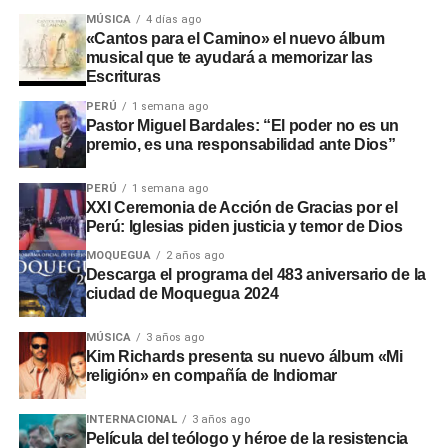
intervenciones en los sectores de Chamos del Pino y La
MÚSICA
4 días ago
Rinconada, a pesar de disponer de recursos económicos
«Cantos para el Camino» el nuevo álbum
musical que te ayudará a memorizar las
institucionales.
Escrituras
Adicionalmente, en el sector
Montalvo
, maquinaria
PERÚ
1 semana ago
Pastor Miguel Bardales: “El poder no es un
laboró sin la autorización de la
Autoridad Administrativa
premio, es una responsabilidad ante Dios”
del Agua
. En Santo Domingo y El Conde, las labores
iniciaron sin actas de suscripción ni la presencia de
PERÚ
1 semana ago
ingenieros residentes o inspectores.
XXI Ceremonia de Acción de Gracias por el
Perú: Iglesias piden justicia y temor de Dios
Consecuencias y
MOQUEGUA
2 años ago
Descarga el programa del 483 aniversario de la
recomendaciones ante El Niño
ciudad de Moquegua 2024
Las situaciones adversas detectadas comprometen la
MÚSICA
3 años ago
Kim Richards presenta su nuevo álbum «Mi
seguridad ante posibles inundaciones. Por ello, la
religión» en compañía de Indiomar
entidad fiscalizadora recomendó a las autoridades
locales y regionales adoptar medidas urgentes para
INTERNACIONAL
3 años ago
proteger viviendas, familias y zonas de cultivo.
Película del teólogo y héroe de la resistencia