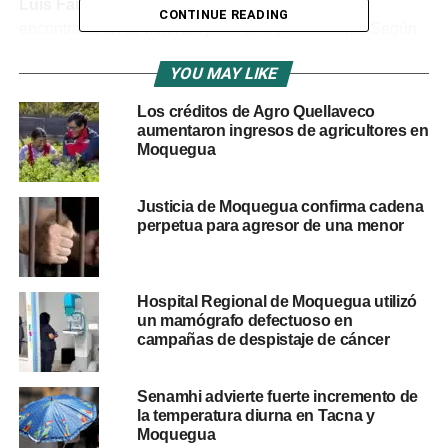
Luis Fausto Nina Larico
, de 24 años, quien se
CONTINUE READING
encontraba en la vivienda junto a la adolescente. Según
el reporte oficial, ambos consumían bebidas alcohólicas y
YOU MAY LIKE
el sujeto realizaba presuntas proposiciones sexuales a la
víctima.
Los créditos de Agro Quellaveco
aumentaron ingresos de agricultores en
En las diligencias, los efectivos incautaron un teléfono
Moquegua
celular de propiedad del investigado. Este dispositivo
móvil ingresó a las cadenas de custodia y será sometido
Justicia de Moquegua confirma cadena
a las pericias correspondientes para el esclarecimiento
perpetua para agresor de una menor
del caso.
Las autoridades trasladaron al detenido a la dependencia
Hospital Regional de Moquegua utilizó
policial y lo pusieron a disposición del Ministerio Público
un mamógrafo defectuoso en
para el inicio de las investigaciones de ley. La
Policía
campañas de despistaje de cáncer
Nacional del Perú
reafirmó su compromiso con la
protección de la niñez y la adolescencia.
Senamhi advierte fuerte incremento de
la temperatura diurna en Tacna y
RELATED TOPICS:
Moquegua
AREINCRI