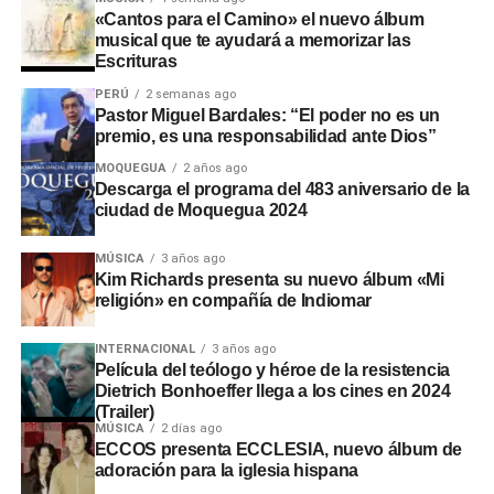
«Cantos para el Camino» el nuevo álbum
laboró sin la autorización de la
Autoridad Administrativa
musical que te ayudará a memorizar las
del Agua
. En Santo Domingo y El Conde, las labores
Escrituras
iniciaron sin actas de suscripción ni la presencia de
PERÚ
2 semanas ago
ingenieros residentes o inspectores.
Pastor Miguel Bardales: “El poder no es un
premio, es una responsabilidad ante Dios”
Consecuencias y
MOQUEGUA
2 años ago
Descarga el programa del 483 aniversario de la
recomendaciones ante El Niño
ciudad de Moquegua 2024
Las situaciones adversas detectadas comprometen la
MÚSICA
3 años ago
Kim Richards presenta su nuevo álbum «Mi
seguridad ante posibles inundaciones. Por ello, la
religión» en compañía de Indiomar
entidad fiscalizadora recomendó a las autoridades
locales y regionales adoptar medidas urgentes para
INTERNACIONAL
3 años ago
proteger viviendas, familias y zonas de cultivo.
Película del teólogo y héroe de la resistencia
Dietrich Bonhoeffer llega a los cines en 2024
(Trailer)
MÚSICA
2 días ago
ECCOS presenta ECCLESIA, nuevo álbum de
adoración para la iglesia hispana