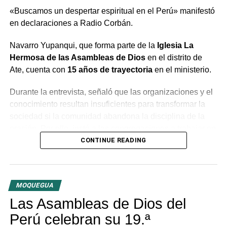
«Buscamos un despertar espiritual en el Perú» manifestó
en declaraciones a Radio Corbán.
Navarro Yupanqui, que forma parte de la
Iglesia La
Hermosa de las Asambleas de Dios
en el distrito de
Ate, cuenta con
15 años de trayectoria
en el ministerio.
Durante la entrevista, señaló que las organizaciones y el
conocimiento resultan insuficientes para transformar la
sociedad si la comunidad abandona la disciplina de la
oración. Por ello, instó a las congregaciones a trabajar en
conjunto bajo la guía del Espíritu Santo para generar un
CONTINUE READING
cambio profundo en la población.
El predicador concluyó con un llamado a la unidad entre
MOQUEGUA
las distintas congregaciones para impulsar la fe en las
tres provincias del departamento.
Las Asambleas de Dios del
Perú celebran su 19.ª