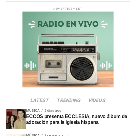
Asimismo, en la
quebrada Chiquilao
, el servicio de
ADVERTISEMENT
descolmatación adjudicado por
S/ 70 000
quedó
totalmente paralizado. La empresa contratista comunicó
la nulidad del servicio debido a incompatibilidades en los
términos de referencia, dejando vulnerable a la zona.
Irregularidades en la
Municipalidad Distrital de San
Antonio
El
Informe de Visita de Control N° 017-2026-OCI/0446-
SVC
alertó que la
Municipalidad Distrital de San
LATEST
TRENDING
VIDEOS
Antonio
no aprobó el presupuesto para las
intervenciones en los sectores de Chamos del Pino y La
MÚSICA
2 días ago
Rinconada, a pesar de disponer de recursos económicos
ECCOS presenta ECCLESIA, nuevo álbum de
adoración para la iglesia hispana
institucionales.
Adicionalmente, en el sector
Montalvo
, maquinaria
MÚSICA
1 semana ago