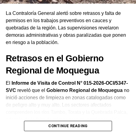
19.ª Confraternidad Regional en Ilo reafirmando el
compromiso de la iglesia de orar constantemente por el
La Contraloría General alertó sobre retrasos y falta de
bienestar del país.
permisos en los trabajos preventivos en cauces y
quebradas de la región. Las supervisiones revelaron
demoras administrativas y obras paralizadas que ponen
en riesgo a la población.
Retrasos en el Gobierno
Regional de Moquegua
El
Informe de Visita de Control N° 015-2026-OCI/5347-
SVC
reveló que el
Gobierno Regional de Moquegua
no
inició acciones de limpieza en zonas catalogadas como
de peligro alto y muy alto. Los sectores afectados
comprenden los ríos Tambo, Torata y la Quebrada Palca,
además de la falta de trámite presupuestal para el río
CONTINUE READING
Ichuña.