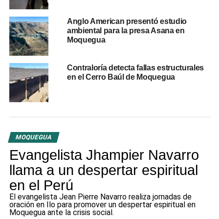
DELITO CONTRA LA LIBERTAD SEXUAL
DETENCIÓN EN FLAGRANCIA
LUIS FAUSTO NINA LARICO
MENOR DE EDAD
MOQUEGUA
PNP ILO
Anglo American presentó estudio
SEGURIDAD CIUDADANA
TENTATIVA DE VIOLACIÓN
ambiental para la presa Asana en
Moquegua
UP NEXT
Confirman cadena perpetua para extranjeros por
trata de personas y explotación sexual de
Contraloría detecta fallas estructurales
menores en Ilo
en el Cerro Baúl de Moquegua
DON'T MISS
Buenaventura suspende actividades en Unidad
San Gabriel tras segundo accidente fatal en
menos de una semana
MOQUEGUA
Evangelista Jhampier Navarro
llama a un despertar espiritual
en el Perú
El evangelista Jean Pierre Navarro realiza jornadas de
oración en Ilo para promover un despertar espiritual en
Moquegua ante la crisis social.