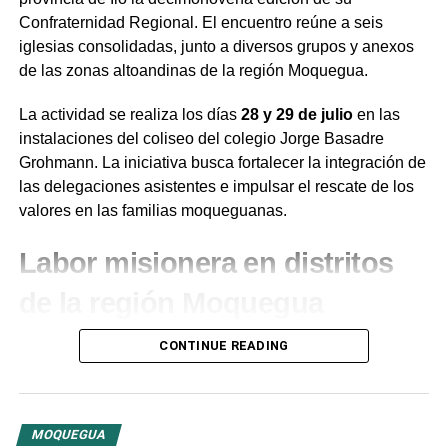
Confraternidad Regional. El encuentro reúne a seis
iglesias consolidadas, junto a diversos grupos y anexos
de las zonas altoandinas de la región Moquegua.
La actividad se realiza los días
28 y 29 de julio
en las
instalaciones del coliseo del colegio Jorge Basadre
Grohmann. La iniciativa busca fortalecer la integración de
las delegaciones asistentes e impulsar el rescate de los
valores en las familias moqueguanas.
Labor misionera en distritos
de la región Moquegua
Durante el desarrollo de la jornada, el presidente de la
CONTINUE READING
institución en la región Moquegua,
Juan de Dios
Ramírez
, destacó la labor de evangelización que
ejecutan las congregaciones locales. En ese contexto,
MOQUEGUA
resaltó el trabajo de la iglesia Nueva Jerusalén de Ilo, la