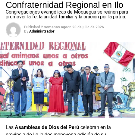
Confraternidad Regional en Ilo
Congregaciones evangélicas de Moquegua se reúnen para
promover la fe, la unidad familiar y la oración por la patria.
Published
2 semanas ago
on
28 de julio de 2026
By
Administrador
Las
Asambleas de Dios del Perú
celebran en la
provincia de Ilo la decimonovena edición de su