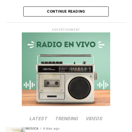
además de la falta de trámite presupuestal para el río
CONTINUE READING
Ichuña.
Asimismo, en la
quebrada Chiquilao
, el servicio de
ADVERTISEMENT
descolmatación adjudicado por
S/ 70 000
quedó
totalmente paralizado. La empresa contratista comunicó
la nulidad del servicio debido a incompatibilidades en los
términos de referencia, dejando vulnerable a la zona.
Irregularidades en la
Municipalidad Distrital de San
Antonio
El
Informe de Visita de Control N° 017-2026-OCI/0446-
SVC
alertó que la
Municipalidad Distrital de San
LATEST
TRENDING
VIDEOS
Antonio
no aprobó el presupuesto para las
intervenciones en los sectores de Chamos del Pino y La
MÚSICA
4 días ago