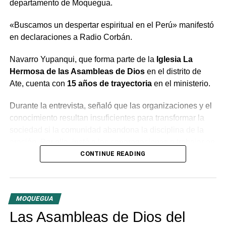
departamento de Moquegua.
«Buscamos un despertar espiritual en el Perú» manifestó
en declaraciones a Radio Corbán.
Navarro Yupanqui, que forma parte de la
Iglesia La
Hermosa de las Asambleas de Dios
en el distrito de
Ate, cuenta con
15 años de trayectoria
en el ministerio.
Durante la entrevista, señaló que las organizaciones y el
conocimiento resultan insuficientes para transformar la
sociedad si la comunidad abandona la disciplina de la
oración. Por ello, instó a las congregaciones a trabajar en
conjunto bajo la guía del Espíritu Santo para generar un
CONTINUE READING
cambio profundo en la población.
El predicador concluyó con un llamado a la unidad entre
MOQUEGUA
las distintas congregaciones para impulsar la fe en las
tres provincias del departamento.
Las Asambleas de Dios del