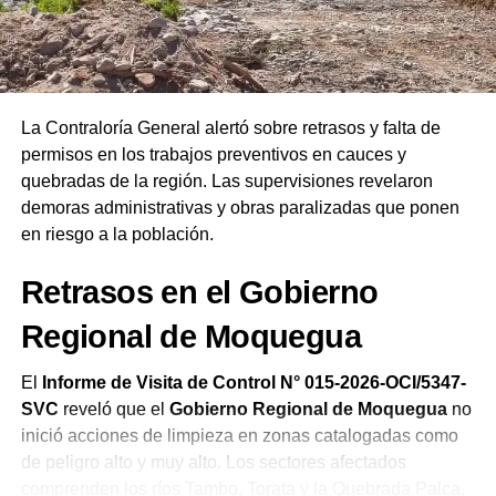
las autoridades salientes y entrantes. Finalmente,
remarcó que las Asambleas de Dios del Perú celebran su
19.ª Confraternidad Regional en Ilo reafirmando el
compromiso de la iglesia de orar constantemente por el
bienestar del país.
La Contraloría General alertó sobre retrasos y falta de
permisos en los trabajos preventivos en cauces y
quebradas de la región. Las supervisiones revelaron
demoras administrativas y obras paralizadas que ponen
en riesgo a la población.
Retrasos en el Gobierno
Regional de Moquegua
El
Informe de Visita de Control N° 015-2026-OCI/5347-
SVC
reveló que el
Gobierno Regional de Moquegua
no
inició acciones de limpieza en zonas catalogadas como
de peligro alto y muy alto. Los sectores afectados
comprenden los ríos Tambo, Torata y la Quebrada Palca,