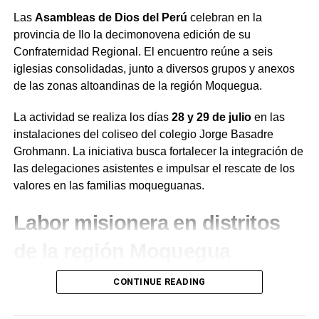
Las
Asambleas de Dios del Perú
celebran en la
provincia de Ilo la decimonovena edición de su
Confraternidad Regional. El encuentro reúne a seis
iglesias consolidadas, junto a diversos grupos y anexos
de las zonas altoandinas de la región Moquegua.
La actividad se realiza los días
28 y 29 de julio
en las
instalaciones del coliseo del colegio Jorge Basadre
Grohmann. La iniciativa busca fortalecer la integración de
las delegaciones asistentes e impulsar el rescate de los
valores en las familias moqueguanas.
Labor misionera en distritos
de la región Moquegua
Durante el desarrollo de la jornada, el presidente de la
CONTINUE READING
institución en la región Moquegua,
Juan de Dios
Ramírez
, destacó la labor de evangelización que