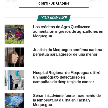
Lloque, Ichuña y Yunga
no programaron la actividad de
CONTINUE READING
Supervisión y Control en el PIA 2025, por lo que no
destinaron los fondos requeridos por la Ley N° 31812. De
YOU MAY LIKE
acuerdo con la normativa, estos municipios debieron
asignar los siguientes montos:
Los créditos de Agro Quellaveco
aumentaron ingresos de agricultores en
Cuchumbaya:
Moquegua
S/ 8 886
San Cristóbal:
S/ 9 710
Justicia de Moquegua confirma cadena
Samegua:
S/ 20 248
perpetua para agresor de una menor
Puquina:
S/ 11 601
Lloque:
S/ 7 526
Hospital Regional de Moquegua utilizó
Yunga:
S/ 6 396
un mamógrafo defectuoso en
campañas de despistaje de cáncer
Ichuña:
S/ 25 860
Municipios con presupuesto insuficiente
Senamhi advierte fuerte incremento de
la temperatura diurna en Tacna y
Moquegua
Asimismo, la Contraloría identificó que las