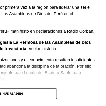
or primera vez a la región para liderar una serie
e las Asambleas de Dios del Perú en el
Perú» manifestó en declaraciones a Radio Corbán.
Iglesia La Hermosa de las Asambleas de Dios
e trayectoria
en el ministerio.
nizaciones y el conocimiento resultan insuficientes
ad abandona la disciplina de la oración. Por ello,
onjunto bajo la guía del Espíritu Santo para
ón.
a unidad entre las distintas congregaciones para
TINUE READING
departamento.