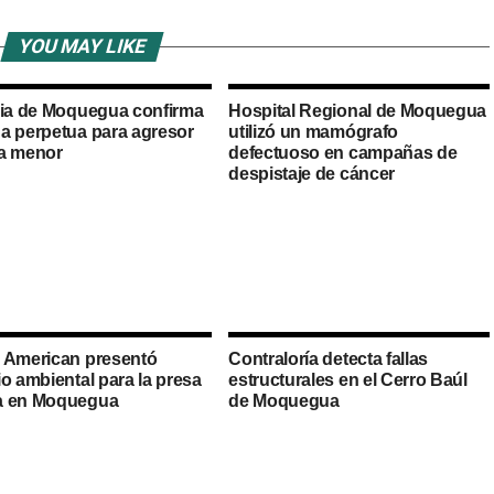
YOU MAY LIKE
cia de Moquegua confirma
Hospital Regional de Moquegua
a perpetua para agresor
utilizó un mamógrafo
a menor
defectuoso en campañas de
despistaje de cáncer
 American presentó
Contraloría detecta fallas
o ambiental para la presa
estructurales en el Cerro Baúl
a en Moquegua
de Moquegua