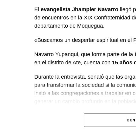
El
evangelista Jhampier Navarro
llegó p
de encuentros en la XIX Confraternidad d
departamento de Moquegua.
«Buscamos un despertar espiritual en el 
Navarro Yupanqui, que forma parte de la
en el distrito de Ate, cuenta con
15 años d
Durante la entrevista, señaló que las orga
para transformar la sociedad si la comunid
instó a las congregaciones a trabajar en c
generar un cambio profundo en la poblaci
El predicador concluyó con un llamado a l
CON
impulsar la fe en las tres provincias del 