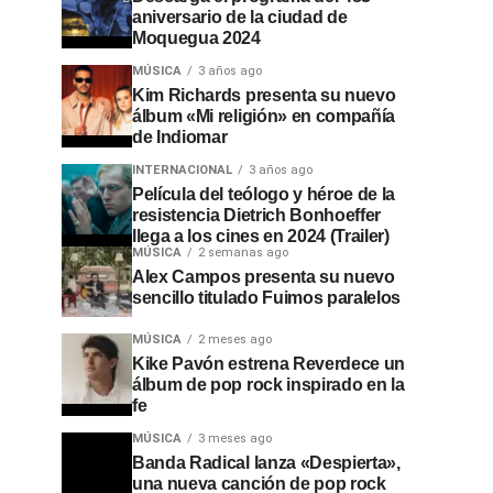
aniversario de la ciudad de
Moquegua 2024
MÚSICA
3 años ago
Kim Richards presenta su nuevo
álbum «Mi religión» en compañía
de Indiomar
INTERNACIONAL
3 años ago
Película del teólogo y héroe de la
resistencia Dietrich Bonhoeffer
llega a los cines en 2024 (Trailer)
MÚSICA
2 semanas ago
Alex Campos presenta su nuevo
sencillo titulado Fuimos paralelos
MÚSICA
2 meses ago
Kike Pavón estrena Reverdece un
álbum de pop rock inspirado en la
fe
MÚSICA
3 meses ago
Banda Radical lanza «Despierta»,
una nueva canción de pop rock