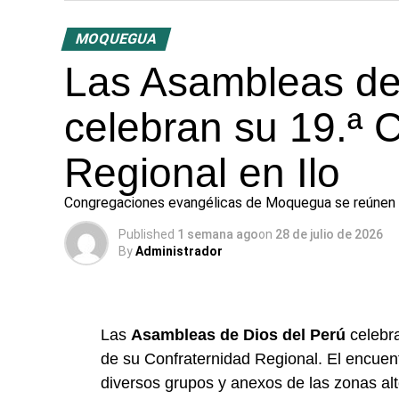
MOQUEGUA
Las Asambleas de
celebran su 19.ª 
Regional en Ilo
Congregaciones evangélicas de Moquegua se reúnen para
Published
1 semana ago
on
28 de julio de 2026
By
Administrador
Las
Asambleas de Dios del Perú
celebra
de su Confraternidad Regional. El encuent
diversos grupos y anexos de las zonas al