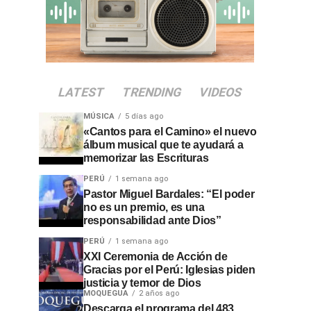
LATEST
TRENDING
VIDEOS
MÚSICA
5 días ago
«Cantos para el Camino» el nuevo
álbum musical que te ayudará a
memorizar las Escrituras
PERÚ
1 semana ago
Pastor Miguel Bardales: “El poder
no es un premio, es una
responsabilidad ante Dios”
PERÚ
1 semana ago
XXI Ceremonia de Acción de
Gracias por el Perú: Iglesias piden
justicia y temor de Dios
MOQUEGUA
2 años ago
Descarga el programa del 483