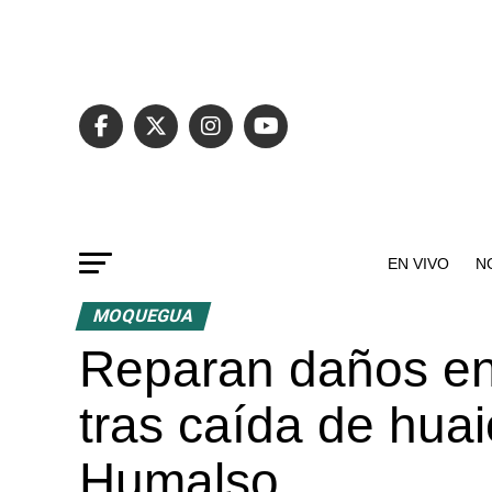
EN VIVO
N
MOQUEGUA
Reparan daños en
tras caída de huai
Humalso