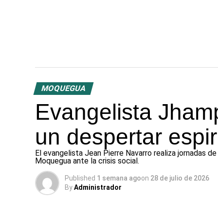
MOQUEGUA
Evangelista Jhamp
un despertar espir
El evangelista Jean Pierre Navarro realiza jornadas de
Moquegua ante la crisis social.
Published
1 semana ago
on
28 de julio de 2026
By
Administrador