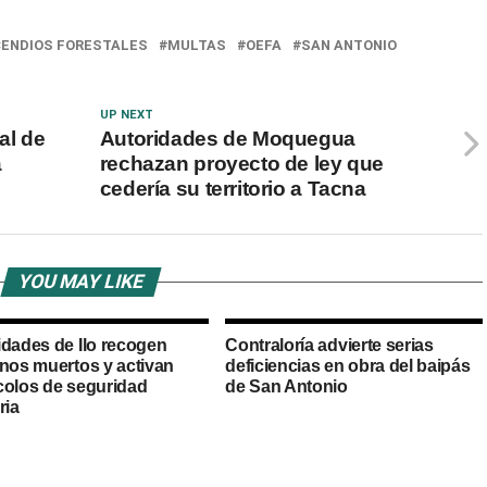
CENDIOS FORESTALES
MULTAS
OEFA
SAN ANTONIO
UP NEXT
al de
Autoridades de Moquegua
a
rechazan proyecto de ley que
cedería su territorio a Tacna
YOU MAY LIKE
idades de Ilo recogen
Contraloría advierte serias
anos muertos y activan
deficiencias en obra del baipás
colos de seguridad
de San Antonio
ria