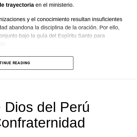
e trayectoria
en el ministerio.
nizaciones y el conocimiento resultan insuficientes
ad abandona la disciplina de la oración. Por ello,
onjunto bajo la guía del Espíritu Santo para
ón.
a unidad entre las distintas congregaciones para
TINUE READING
departamento.
 Dios del Perú
Confraternidad