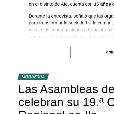
en el distrito de Ate, cuenta con
15 años d
Durante la entrevista, señaló que las orga
para transformar la sociedad si la comunid
instó a las congregaciones a trabajar en c
generar un cambio profundo en la poblaci
El predicador concluyó con un llamado a l
CON
impulsar la fe en las tres provincias del 
MOQUEGUA
Las Asambleas de
celebran su 19.ª 