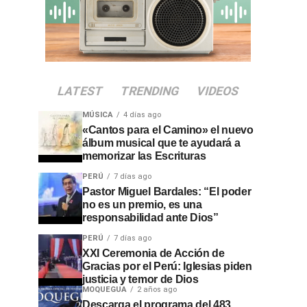
LATEST
TRENDING
VIDEOS
MÚSICA
4 días ago
«Cantos para el Camino» el nuevo
álbum musical que te ayudará a
memorizar las Escrituras
PERÚ
7 días ago
Pastor Miguel Bardales: “El poder
no es un premio, es una
responsabilidad ante Dios”
PERÚ
7 días ago
XXI Ceremonia de Acción de
Gracias por el Perú: Iglesias piden
justicia y temor de Dios
MOQUEGUA
2 años ago
Descarga el programa del 483