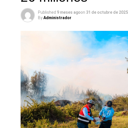
Published
9 meses ago
on
31 de octubre de 2025
By
Administrador