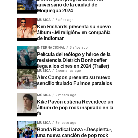
aniversario de la ciudad de
Moquegua 2024
MÚSICA
3 años ago
Kim Richards presenta su nuevo
álbum «Mi religión» en compañía
de Indiomar
INTERNACIONAL
3 años ago
Película del teólogo y héroe de la
resistencia Dietrich Bonhoeffer
llega a los cines en 2024 (Trailer)
MÚSICA
2 semanas ago
Alex Campos presenta su nuevo
sencillo titulado Fuimos paralelos
MÚSICA
2 meses ago
Kike Pavón estrena Reverdece un
álbum de pop rock inspirado en la
fe
MÚSICA
3 meses ago
Banda Radical lanza «Despierta»,
una nueva canción de pop rock