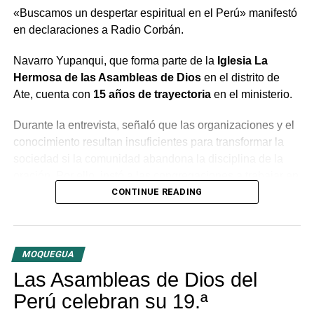
«Buscamos un despertar espiritual en el Perú» manifestó
en declaraciones a Radio Corbán.
Navarro Yupanqui, que forma parte de la
Iglesia La
Hermosa de las Asambleas de Dios
en el distrito de
Ate, cuenta con
15 años de trayectoria
en el ministerio.
Durante la entrevista, señaló que las organizaciones y el
conocimiento resultan insuficientes para transformar la
sociedad si la comunidad abandona la disciplina de la
oración. Por ello, instó a las congregaciones a trabajar en
conjunto bajo la guía del Espíritu Santo para generar un
CONTINUE READING
cambio profundo en la población.
El predicador concluyó con un llamado a la unidad entre
MOQUEGUA
las distintas congregaciones para impulsar la fe en las
tres provincias del departamento.
Las Asambleas de Dios del
Perú celebran su 19.ª