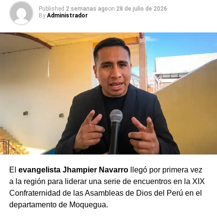
Futuros ingenieros civiles de la UNAM en
Published
2 semanas ago
on
28 de julio de 2026
pruebas hidráulicas en Lomas de Ilo
By
Administrador
DON'T MISS
Contrastes económicos en Perú: Arequipa y
Moquegua
El
evangelista Jhampier Navarro
llegó por primera vez
a la región para liderar una serie de encuentros en la XIX
Confraternidad de las Asambleas de Dios del Perú en el
departamento de Moquegua.