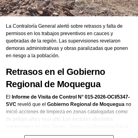
remarcó que las Asambleas de Dios del Perú celebran su
19.ª Confraternidad Regional en Ilo reafirmando el
compromiso de la iglesia de orar constantemente por el
bienestar del país.
La Contraloría General alertó sobre retrasos y falta de
permisos en los trabajos preventivos en cauces y
quebradas de la región. Las supervisiones revelaron
demoras administrativas y obras paralizadas que ponen
en riesgo a la población.
Retrasos en el Gobierno
Regional de Moquegua
El
Informe de Visita de Control N° 015-2026-OCI/5347-
SVC
reveló que el
Gobierno Regional de Moquegua
no
inició acciones de limpieza en zonas catalogadas como
de peligro alto y muy alto. Los sectores afectados
comprenden los ríos Tambo, Torata y la Quebrada Palca,
además de la falta de trámite presupuestal para el río