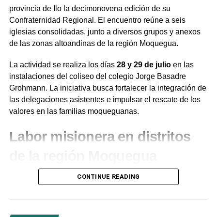
provincia de Ilo la decimonovena edición de su
Confraternidad Regional. El encuentro reúne a seis
iglesias consolidadas, junto a diversos grupos y anexos
de las zonas altoandinas de la región Moquegua.
La actividad se realiza los días
28 y 29 de julio
en las
instalaciones del coliseo del colegio Jorge Basadre
Grohmann. La iniciativa busca fortalecer la integración de
las delegaciones asistentes e impulsar el rescate de los
valores en las familias moqueguanas.
Labor misionera en distritos
de la región Moquegua
Durante el desarrollo de la jornada, el presidente de la
CONTINUE READING
institución en la región Moquegua,
Juan de Dios
Ramírez
, destacó la labor de evangelización que
ejecutan las congregaciones locales. En ese contexto,