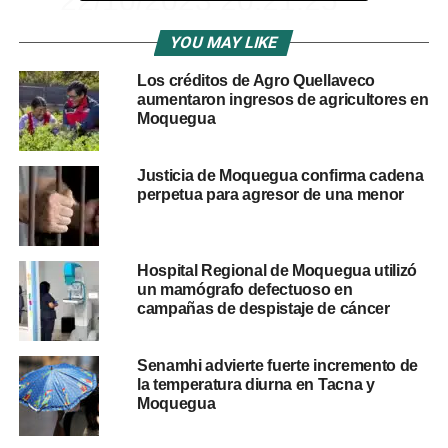
Magnitud: 4.0
YOU MAY LIKE
Profundidad: 19km
Los créditos de Agro Quellaveco
Latitud: -17.21
aumentaron ingresos de agricultores en
Moquegua
Longitud: -70.86
Intensidad: IV
Justicia de Moquegua confirma cadena
Moquegua
perpetua para agresor de una menor
Referencia: 8 km al E
de Moquegua, Mariscal
Hospital Regional de Moquegua utilizó
Nieto – Moquegua
un mamógrafo defectuoso en
campañas de despistaje de cáncer
— Centro Sismológico Nacional (@Sismos_Peru_IGP)
Senamhi advierte fuerte incremento de
October 23, 2023
la temperatura diurna en Tacna y
Moquegua