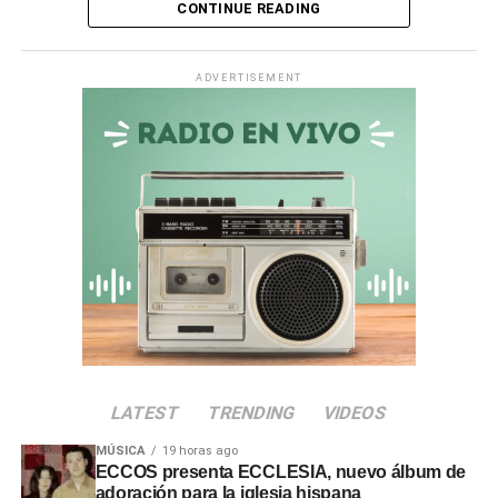
CONTINUE READING
Ichuña.
Asimismo, en la
quebrada Chiquilao
, el servicio de
ADVERTISEMENT
descolmatación adjudicado por
S/ 70 000
quedó
totalmente paralizado. La empresa contratista comunicó
la nulidad del servicio debido a incompatibilidades en los
términos de referencia, dejando vulnerable a la zona.
Irregularidades en la
Municipalidad Distrital de San
Antonio
El
Informe de Visita de Control N° 017-2026-OCI/0446-
SVC
alertó que la
Municipalidad Distrital de San
LATEST
TRENDING
VIDEOS
Antonio
no aprobó el presupuesto para las
intervenciones en los sectores de Chamos del Pino y La
MÚSICA
19 horas ago
Rinconada, a pesar de disponer de recursos económicos
ECCOS presenta ECCLESIA, nuevo álbum de
adoración para la iglesia hispana
institucionales.