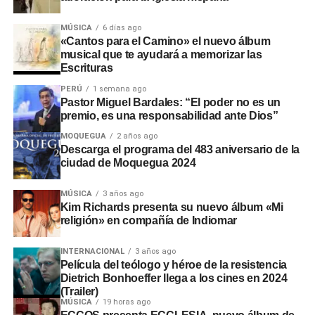
Adicionalmente, en el sector
Montalvo
, maquinaria
MÚSICA
6 días ago
«Cantos para el Camino» el nuevo álbum
laboró sin la autorización de la
Autoridad Administrativa
musical que te ayudará a memorizar las
del Agua
. En Santo Domingo y El Conde, las labores
Escrituras
iniciaron sin actas de suscripción ni la presencia de
PERÚ
1 semana ago
ingenieros residentes o inspectores.
Pastor Miguel Bardales: “El poder no es un
premio, es una responsabilidad ante Dios”
Consecuencias y
MOQUEGUA
2 años ago
Descarga el programa del 483 aniversario de la
recomendaciones ante El Niño
ciudad de Moquegua 2024
Las situaciones adversas detectadas comprometen la
MÚSICA
3 años ago
Kim Richards presenta su nuevo álbum «Mi
seguridad ante posibles inundaciones. Por ello, la
religión» en compañía de Indiomar
entidad fiscalizadora recomendó a las autoridades
locales y regionales adoptar medidas urgentes para
INTERNACIONAL
3 años ago
proteger viviendas, familias y zonas de cultivo.
Película del teólogo y héroe de la resistencia
Dietrich Bonhoeffer llega a los cines en 2024
(Trailer)
MÚSICA
19 horas ago