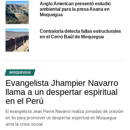
Anglo American presentó estudio
ambiental para la presa Asana en
Moquegua
Contraloría detecta fallas estructurales
en el Cerro Baúl de Moquegua
MOQUEGUA
Evangelista Jhampier Navarro
llama a un despertar espiritual
en el Perú
El evangelista Jean Pierre Navarro realiza jornadas de oración
RELATED TOPICS:
MOQUEGUA
SISMO
en Ilo para promover un despertar espiritual en Moquegua
ante la crisis social.
UP NEXT