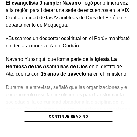
El
evangelista Jhampier Navarro
llegó por primera vez
a la región para liderar una serie de encuentros en la XIX
Confraternidad de las Asambleas de Dios del Perú en el
departamento de Moquegua.
«Buscamos un despertar espiritual en el Perú» manifestó
en declaraciones a Radio Corbán.
Navarro Yupanqui, que forma parte de la
Iglesia La
Hermosa de las Asambleas de Dios
en el distrito de
Ate, cuenta con
15 años de trayectoria
en el ministerio.
Durante la entrevista, señaló que las organizaciones y el
conocimiento resultan insuficientes para transformar la
sociedad si la comunidad abandona la disciplina de la
oración. Por ello, instó a las congregaciones a trabajar en
conjunto bajo la guía del Espíritu Santo para generar un
CONTINUE READING
cambio profundo en la población.