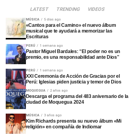
SVC
alertó que la
Municipalidad Distrital de San
LATEST
TRENDING
VIDEOS
Antonio
no aprobó el presupuesto para las
intervenciones en los sectores de Chamos del Pino y La
MÚSICA
5 días ago
Rinconada, a pesar de disponer de recursos económicos
«Cantos para el Camino» el nuevo álbum
musical que te ayudará a memorizar las
institucionales.
Escrituras
Adicionalmente, en el sector
Montalvo
, maquinaria
PERÚ
1 semana ago
Pastor Miguel Bardales: “El poder no es un
laboró sin la autorización de la
Autoridad Administrativa
premio, es una responsabilidad ante Dios”
del Agua
. En Santo Domingo y El Conde, las labores
iniciaron sin actas de suscripción ni la presencia de
PERÚ
1 semana ago
ingenieros residentes o inspectores.
XXI Ceremonia de Acción de Gracias por el
Perú: Iglesias piden justicia y temor de Dios
Consecuencias y
MOQUEGUA
2 años ago
Descarga el programa del 483 aniversario de la
recomendaciones ante El Niño
ciudad de Moquegua 2024
Las situaciones adversas detectadas comprometen la
MÚSICA
3 años ago
Kim Richards presenta su nuevo álbum «Mi
seguridad ante posibles inundaciones. Por ello, la
religión» en compañía de Indiomar
entidad fiscalizadora recomendó a las autoridades