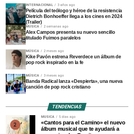
locales y regionales adoptar medidas urgentes para
INTERNACIONAL
3 años ago
proteger viviendas, familias y zonas de cultivo.
Película del teólogo y héroe de la resistencia
Dietrich Bonhoeffer llega a los cines en 2024
(Trailer)
MÚSICA
2 semanas ago
Alex Campos presenta su nuevo sencillo
titulado Fuimos paralelos
MÚSICA
2 meses ago
Kike Pavón estrena Reverdece un álbum de
pop rock inspirado en la fe
MÚSICA
3 meses ago
Banda Radical lanza «Despierta», una nueva
canción de pop rock cristiano
TENDENCIAS
MÚSICA
5 días ago
«Cantos para el Camino» el nuevo
álbum musical que te ayudará a