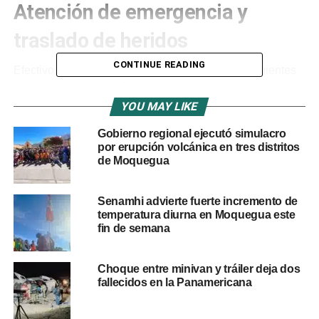
Atención de emergencia y
traslado de heridos
CONTINUE READING
Efectivos de la
Policía Nacional del Perú
, provenientes
de las comisarías de Carumas y Calacoa, acudieron al
lugar junto a personal de salud y unidades de rescate
YOU MAY LIKE
para atender la emergencia.
Gobierno regional ejecutó simulacro
por erupción volcánica en tres distritos
Según el reporte oficial, cinco de los heridos fueron
de Moquegua
trasladados al
Puesto de Salud de Sacuaya
, donde
recibieron atención médica inicial. En tanto, un sexto
Senamhi advierte fuerte incremento de
paciente, con pronóstico reservado, fue evacuado hacia
temperatura diurna en Moquegua este
la ciudad de Moquegua para atención especializada.
fin de semana
Monitoreo y acciones de las
Choque entre minivan y tráiler deja dos
autoridades
fallecidos en la Panamericana
El
COER Moquegua
mantiene coordinación permanente