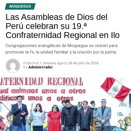
El predicador concluyó con un llamado a la unidad entre
MOQUEGUA
las distintas congregaciones para impulsar la fe en las
tres provincias del departamento.
Las Asambleas de Dios del
Perú celebran su 19.ª
Confraternidad Regional en Ilo
Congregaciones evangélicas de Moquegua se reúnen para
promover la fe, la unidad familiar y la oración por la patria.
Published
1 semana ago
on
28 de julio de 2026
By
Administrador