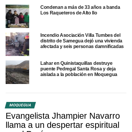
con la Oficina de Gestión del Riesgo de Desastres de la
Condenan a más de 33 años a banda
Los Raqueteros de Alto Ilo
Municipalidad Distrital de Cuchumbaya, cuyo personal
permanece en la zona del accidente.
Asimismo, se estableció comunicación con el COEP
Incendio Asociación Villa Tumbes del
Mariscal Nieto para reforzar el seguimiento de la
distrito de Samegua dejó una vivienda
afectada y seis personas damnificadas
emergencia y garantizar una respuesta articulada.
Tránsito permanece restringido
Lahar en Quinistaquillas destruye
puente Pedregal Santa Rosa y deja
en la zona
aislada a la población en Moquegua
Las autoridades confirmaron que el tránsito en la vía
vecinal MO-558 continúa interrumpido mientras se
desarrollan las labores de atención y retiro de la unidad
MOQUEGUA
accidentada.
Evangelista Jhampier Navarro
Se recomendó a los conductores evitar la ruta y tomar
llama a un despertar espiritual
precauciones ante posibles demoras, mientras se