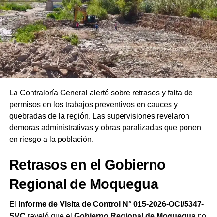
Asimismo, al evaluar la coyuntura política nacional y la
instalación de los representantes en el
Congreso y el
Ejecutivo
, el líder instó a la ciudadanía a interceder por
las autoridades salientes y entrantes. Finalmente,
remarcó que las Asambleas de Dios del Perú celebran su
19.ª Confraternidad Regional en Ilo reafirmando el
compromiso de la iglesia de orar constantemente por el
bienestar del país.
La Contraloría General alertó sobre retrasos y falta de
permisos en los trabajos preventivos en cauces y
quebradas de la región. Las supervisiones revelaron
demoras administrativas y obras paralizadas que ponen
en riesgo a la población.
Retrasos en el Gobierno
Regional de Moquegua
El
Informe de Visita de Control N° 015-2026-OCI/5347-
SVC
reveló que el
Gobierno Regional de Moquegua
no