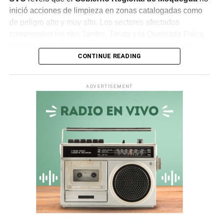
inició acciones de limpieza en zonas catalogadas como
de peligro alto y muy alto. Los sectores afectados
comprenden los ríos Tambo, Torata y la Quebrada Palca,
además de la falta de trámite presupuestal para el río
CONTINUE READING
Ichuña.
Asimismo, en la
quebrada Chiquilao
, el servicio de
ADVERTISEMENT
descolmatación adjudicado por
S/ 70 000
quedó
totalmente paralizado. La empresa contratista comunicó
la nulidad del servicio debido a incompatibilidades en los
términos de referencia, dejando vulnerable a la zona.
Irregularidades en la
Municipalidad Distrital de San
Antonio
El
Informe de Visita de Control N° 017-2026-OCI/0446-