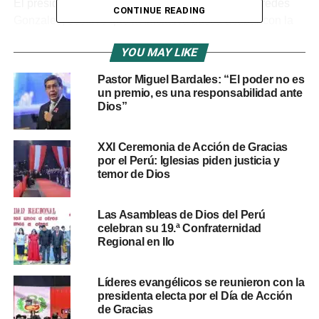
El presidente de la Comisión de Trabajo, Alex Paredes
CONTINUE READING
Gonzales, sostuvo que la iniciativa busca acabar con la
discriminación laboral que sufren los trabajadores de este
YOU MAY LIKE
régimen. Por su parte, el vicepresidente de la Comisión
de Presupuesto, Raúl Doroteo, indicó que el dictamen
Pastor Miguel Bardales: “El poder no es
apunta a resolver la precariedad y las condiciones
un premio, es una responsabilidad ante
desiguales en el sector público.
Dios”
El dictamen también añade otros derechos laborales,
XXI Ceremonia de Acción de Gracias
como el acceso a una línea de carrera y una escala
por el Perú: Iglesias piden justicia y
salarial adecuada. La propuesta contó con las opiniones
temor de Dios
favorables de Servir, el Ministerio de Trabajo, la
Defensoría del Pueblo y la CGTP.
Las Asambleas de Dios del Perú
celebran su 19.ª Confraternidad
Regional en Ilo
RELATED TOPICS:
CONGRESO
CTS
DECRETO LEGISLATIVO 1057
FIESTAS PATRIAS
GRATIFICACIÓN
RÉGIMEN CAS
TRABAJADORES PÚBLICOS
Líderes evangélicos se reunieron con la
presidenta electa por el Día de Acción
UP NEXT
de Gracias