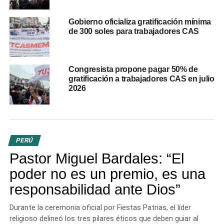
Presidenta Dina Boluarte Viajará a Nueva York
para la Asamblea General ONU mientras se
anuncian protestas en Perú
Gobierno oficializa gratificación mínima
de 300 soles para trabajadores CAS
DON'T MISS
Autoridades del Cusco y el Ejecutivo acuerdan
un plan de contingencia para Machupicchu
Congresista propone pagar 50% de
gratificación a trabajadores CAS en julio
2026
PERÚ
Pastor Miguel Bardales: “El
poder no es un premio, es una
responsabilidad ante Dios”
Durante la ceremonia oficial por Fiestas Patrias, el líder
religioso delineó los tres pilares éticos que deben guiar al