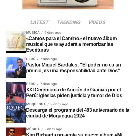
quedó fijada para el
miércoles 30 de julio a las 09:00
horas
. La propuesta respondió a la necesidad de atender
acciones prioritarias durante el proceso de transición
LATEST
TRENDING
VIDEOS
gubernamental.
MÚSICA
4 días ago
El evento oficial contará con
transmisión en directo a
«Cantos para el Camino» el nuevo álbum
nivel nacional
para facilitar la participación ciudadana
musical que te ayudará a memorizar las
Escrituras
desde distintas regiones. Con esta actividad, la
comunidad evangélica ratificó su respaldo cívico y sus
PERÚ
7 días ago
Pastor Miguel Bardales: “El poder no es un
oraciones por la gestión de las nuevas autoridades.
premio, es una responsabilidad ante Dios”
PERÚ
7 días ago
XXI Ceremonia de Acción de Gracias por el
Perú: Iglesias piden justicia y temor de Dios
MOQUEGUA
2 años ago
Descarga el programa del 483 aniversario de la
ciudad de Moquegua 2024
MÚSICA
3 años ago
Kim Richards presenta su nuevo álbum «Mi