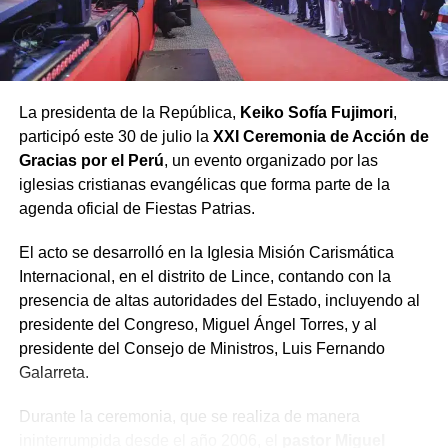
venta de sentencias judiciales y actos de corrupción
ciudadana.
Finalmente, el pastor Bardales advirtió que para lograr la
La presidenta de la República,
Keiko Sofía Fujimori
,
anhelada reconciliación en un país «herido y dividido»,
participó este 30 de julio la
XXI Ceremonia de Acción de
es imperativo realizar dos renuncias:
Gracias por el Perú
, un evento organizado por las
iglesias cristianas evangélicas que forma parte de la
Renunciar a la
agenda oficial de Fiestas Patrias.
soberbia
, a la que
El acto se desarrolló en la Iglesia Misión Carismática
calificó como el «virus
Internacional, en el distrito de Lince, contando con la
del poder», y
renunciar
presencia de altas autoridades del Estado, incluyendo al
a la «acusación
presidente del Congreso, Miguel Ángel Torres, y al
presidente del Consejo de Ministros, Luis Fernando
crónica»
, considerada
Galarreta.
la semilla del odio y la
Durante la ceremonia, que se realiza de manera
discordia.
ininterrumpida desde el año 2006, el
pastor Miguel