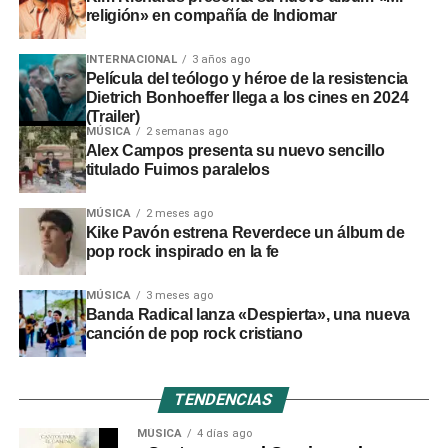
religión» en compañía de Indiomar
INTERNACIONAL
3 años ago
Película del teólogo y héroe de la resistencia
Dietrich Bonhoeffer llega a los cines en 2024
(Trailer)
MÚSICA
2 semanas ago
Alex Campos presenta su nuevo sencillo
titulado Fuimos paralelos
MÚSICA
2 meses ago
Kike Pavón estrena Reverdece un álbum de
pop rock inspirado en la fe
MÚSICA
3 meses ago
Banda Radical lanza «Despierta», una nueva
canción de pop rock cristiano
TENDENCIAS
MÚSICA
4 días ago