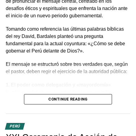
de pronunciar el mensaje central, centrado en los
desafíos éticos y espirituales que enfrenta la nación ante
el inicio de un nuevo periodo gubernamental.
Tomando como referencia las últimas palabras bíblicas
del rey David, Bardales planteó una pregunta
fundamental para la actual coyuntura: «¿Cómo se debe
gobernar el Perú delante de Dios?».
El mensaje se estructuró sobre tres verdades que, según
el pastor, deben regir el ejercicio de la autoridad pública:
1. El poder como delegación y «mayordomía»
Bardales enfatizó que la autoridad no es un trofeo
político, sino una delegación divina. Dirigiéndose a la
CONTINUE READING
mandataria y a los miembros del Congreso, aclaró que el
poder recibido es una
responsabilidad o
«mayordomía»
por la cual se deberán rendir cuentas
PERÚ
ante Dios, tanto por lo público como por lo privado. «Los
evangélicos creemos que no existe poder humano sin el