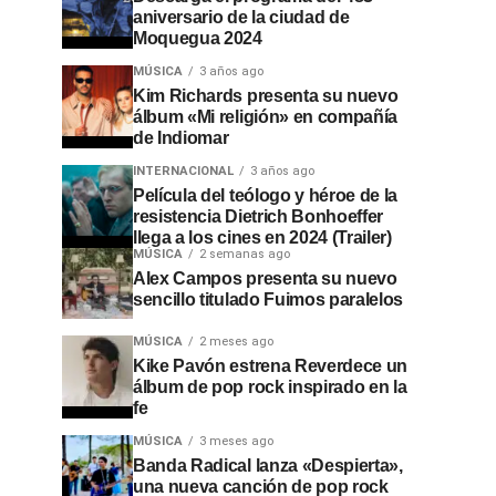
aniversario de la ciudad de
Moquegua 2024
MÚSICA
3 años ago
Kim Richards presenta su nuevo
álbum «Mi religión» en compañía
de Indiomar
INTERNACIONAL
3 años ago
Película del teólogo y héroe de la
resistencia Dietrich Bonhoeffer
llega a los cines en 2024 (Trailer)
MÚSICA
2 semanas ago
Alex Campos presenta su nuevo
sencillo titulado Fuimos paralelos
MÚSICA
2 meses ago
Kike Pavón estrena Reverdece un
álbum de pop rock inspirado en la
fe
MÚSICA
3 meses ago
Banda Radical lanza «Despierta»,
una nueva canción de pop rock