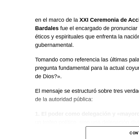
en el marco de la
XXI Ceremonia de Acci
Bardales
fue el encargado de pronunciar 
éticos y espirituales que enfrenta la nació
gubernamental.
Tomando como referencia las últimas pala
pregunta fundamental para la actual coy
de Dios?».
El mensaje se estructuró sobre tres verdad
de la autoridad pública:
1. El poder como delegación y «mayo
un trofeo político, sino una delegación di
del Congreso, aclaró que el poder recibi
CON