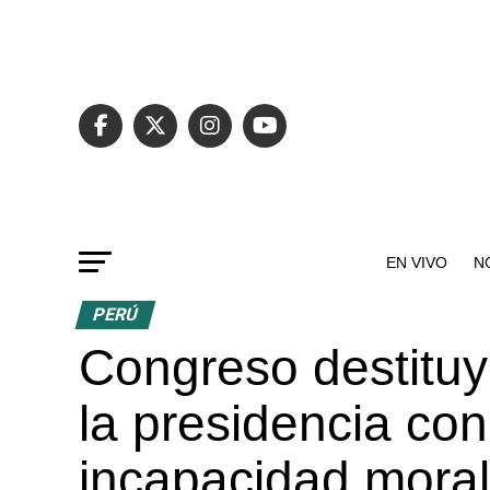
EN VIVO
N
PERÚ
Congreso destituy
la presidencia co
incapacidad moral