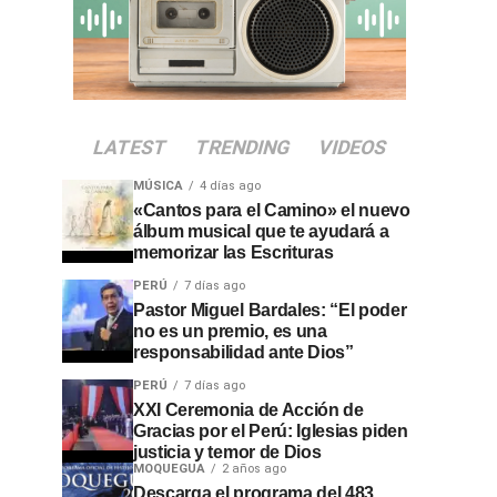
LATEST
TRENDING
VIDEOS
MÚSICA
4 días ago
«Cantos para el Camino» el nuevo
álbum musical que te ayudará a
memorizar las Escrituras
PERÚ
7 días ago
Pastor Miguel Bardales: “El poder
no es un premio, es una
responsabilidad ante Dios”
PERÚ
7 días ago
XXI Ceremonia de Acción de
Gracias por el Perú: Iglesias piden
justicia y temor de Dios
MOQUEGUA
2 años ago
Descarga el programa del 483