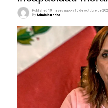
Published
10 meses ago
on
10 de octubre de 20
By
Administrador