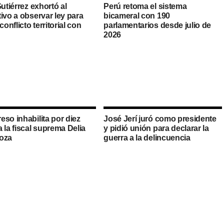
Gutiérrez exhortó al
Perú retoma el sistema
ivo a observar ley para
bicameral con 190
 conflicto territorial con
parlamentarios desde julio de
a
2026
so inhabilita por diez
José Jerí juró como presidente
 la fiscal suprema Delia
y pidió unión para declarar la
oza
guerra a la delincuencia