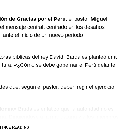
ón de Gracias por el Perú
, el pastor
Miguel
el mensaje central, centrado en los desafíos
n ante el inicio de un nuevo periodo
bras bíblicas del rey David, Bardales planteó una
untura: «¿Cómo se debe gobernar el Perú delante
es que, según el pastor, deben regir el ejercicio
rdomía»
Bardales enfatizó que la autoridad no es
vina. Dirigiéndose a la mandataria y a los miembros
do es una
responsabilidad o «mayordomía»
por
TINUE READING