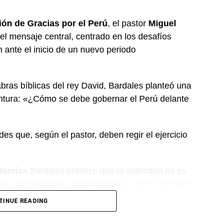
ón de Gracias por el Perú
, el pastor
Miguel
el mensaje central, centrado en los desafíos
n ante el inicio de un nuevo periodo
bras bíblicas del rey David, Bardales planteó una
untura: «¿Cómo se debe gobernar el Perú delante
es que, según el pastor, deben regir el ejercicio
rdomía»
Bardales enfatizó que la autoridad no es
vina. Dirigiéndose a la mandataria y a los miembros
do es una
responsabilidad o «mayordomía»
por
TINUE READING
s, tanto por lo público como por lo privado. «Los