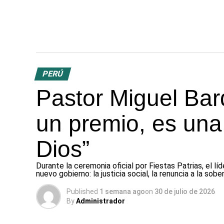
PERÚ
Pastor Miguel Bar
un premio, es una
Dios”
Durante la ceremonia oficial por Fiestas Patrias, el líd
nuevo gobierno: la justicia social, la renuncia a la so
Published
1 semana ago
on
30 de julio de 2026
By
Administrador