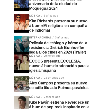
aniversario de la ciudad de
Moquegua 2024
MÚSICA
3 años ago
Kim Richards presenta su nuevo
álbum «Mi religión» en compañía
de Indiomar
INTERNACIONAL
3 años ago
Película del teólogo y héroe de la
resistencia Dietrich Bonhoeffer
llega a los cines en 2024 (Trailer)
MÚSICA
20 horas ago
ECCOS presenta ECCLESIA,
nuevo álbum de adoración para la
iglesia hispana
MÚSICA
2 semanas ago
Alex Campos presenta su nuevo
sencillo titulado Fuimos paralelos
MÚSICA
2 meses ago
Kike Pavón estrena Reverdece un
álbum de pop rock inspirado en la