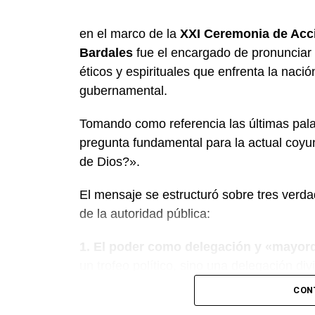
en el marco de la
XXI Ceremonia de Acci
Bardales
fue el encargado de pronunciar 
éticos y espirituales que enfrenta la nació
gubernamental.
Tomando como referencia las últimas pala
pregunta fundamental para la actual coy
de Dios?».
El mensaje se estructuró sobre tres verdad
de la autoridad pública:
1. El poder como delegación y «mayo
un trofeo político, sino una delegación di
del Congreso, aclaró que el poder recibi
CON
la cual se deberán rendir cuentas ante Dio