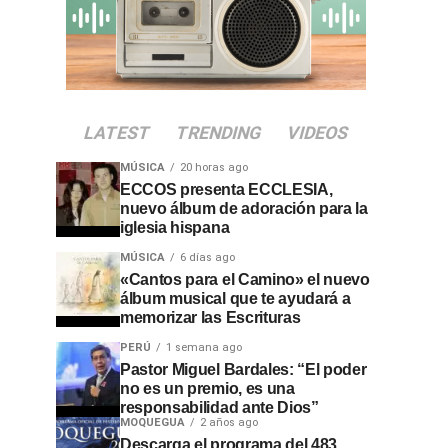
LATEST
TRENDING
VIDEOS
MÚSICA
20 horas ago
ECCOS presenta ECCLESIA,
nuevo álbum de adoración para la
iglesia hispana
MÚSICA
6 días ago
«Cantos para el Camino» el nuevo
álbum musical que te ayudará a
memorizar las Escrituras
PERÚ
1 semana ago
Pastor Miguel Bardales: “El poder
no es un premio, es una
responsabilidad ante Dios”
MOQUEGUA
2 años ago
Descarga el programa del 483