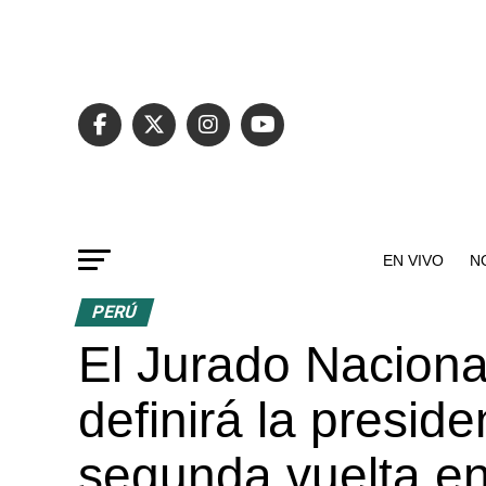
EN VIVO
N
PERÚ
El Jurado Naciona
definirá la presid
segunda vuelta en