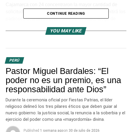
Cajamarca con 24 concentraron la mayor cantidad de
solicitudes de revisión. La institución electoral remitirá los
CONTINUE READING
padrones definitivos el próximo 21 de junio, luego de
culminar la evaluación técnica de cada observación.
YOU MAY LIKE
Este proceso adquiere una relevancia histórica debido a
que, por primera vez, el Reniec asumió la
responsabilidad de elaborar los padrones electorales
para estos comicios. La tarea cumple con la Ley N.°
PERÚ
28440, norma que regula la elección de un alcalde y
Pastor Miguel Bardales: “El
cinco regidores en estas jurisdicciones. Para esta
poder no es un premio, es una
convocatoria, un total de
3 241 744 ciudadanos se
responsabilidad ante Dios”
encuentran habilitados
para sufragar.
Durante la ceremonia oficial por Fiestas Patrias, el líder
Alcance del proceso electoral
religioso delineó los tres pilares éticos que deben guiar al
nuevo gobierno: la justicia social, la renuncia a la soberbia y el
Los electores están distribuidos en 3212 padrones
ejercicio del poder como una «mayordomía» divina.
electorales. Cada documento corresponde a una
municipalidad de centro poblado formalmente creada por
Published
1 semana ago
on
30 de julio de 2026