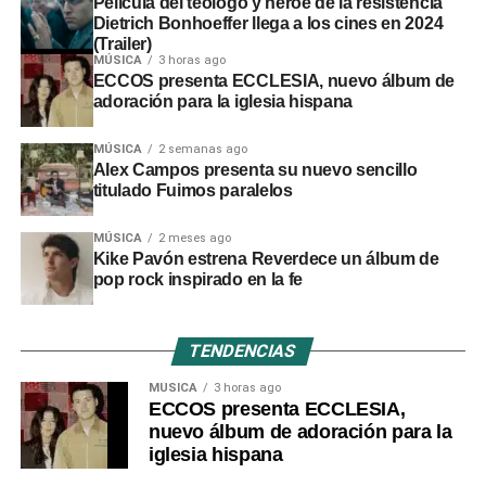
Película del teólogo y héroe de la resistencia
Dietrich Bonhoeffer llega a los cines en 2024
(Trailer)
MÚSICA
3 horas ago
ECCOS presenta ECCLESIA, nuevo álbum de
adoración para la iglesia hispana
MÚSICA
2 semanas ago
Alex Campos presenta su nuevo sencillo
titulado Fuimos paralelos
MÚSICA
2 meses ago
Kike Pavón estrena Reverdece un álbum de
pop rock inspirado en la fe
TENDENCIAS
MÚSICA
3 horas ago
ECCOS presenta ECCLESIA,
nuevo álbum de adoración para la
iglesia hispana