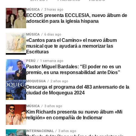
MÚSICA
3 horas ago
El evento oficial contará con
transmisión en directo a
ECCOS presenta ECCLESIA, nuevo álbum de
nivel nacional
para facilitar la participación ciudadana
adoración para la iglesia hispana
desde distintas regiones. Con esta actividad, la
comunidad evangélica ratificó su respaldo cívico y sus
MÚSICA
6 días ago
«Cantos para el Camino» el nuevo álbum
oraciones por la gestión de las nuevas autoridades.
musical que te ayudará a memorizar las
Escrituras
PERÚ
1 semana ago
Pastor Miguel Bardales: “El poder no es un
premio, es una responsabilidad ante Dios”
MOQUEGUA
2 años ago
Descarga el programa del 483 aniversario de la
ciudad de Moquegua 2024
MÚSICA
3 años ago
Kim Richards presenta su nuevo álbum «Mi
religión» en compañía de Indiomar
INTERNACIONAL
3 años ago