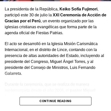
Finalmente, el pastor Bardales advirtió que para lograr la
La presidenta de la República,
Keiko Sofía Fujimori
,
anhelada reconciliación en un país «herido y dividido»,
participó este 30 de julio la
XXI Ceremonia de Acción de
es imperativo realizar dos renuncias:
Gracias por el Perú
, un evento organizado por las
iglesias cristianas evangélicas que forma parte de la
Renunciar a la
agenda oficial de Fiestas Patrias.
soberbia
, a la que
El acto se desarrolló en la Iglesia Misión Carismática
calificó como el «virus
Internacional, en el distrito de Lince, contando con la
del poder», y
renunciar
presencia de altas autoridades del Estado, incluyendo al
a la «acusación
presidente del Congreso, Miguel Ángel Torres, y al
presidente del Consejo de Ministros, Luis Fernando
crónica»
, considerada
Galarreta.
la semilla del odio y la
Durante la ceremonia, que se realiza de manera
discordia.
ininterrumpida desde el año 2006, el
pastor Miguel
Bardales
ofreció un mensaje central enfocado en los
CONTINUE READING
Concluyó señalando que un gobierno que actúe con
desafíos éticos del nuevo gobierno.
transparencia y humildad permitirá que las sombras de la