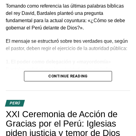
Tomando como referencia las últimas palabras bíblicas
RELATED TOPICS:
PADRONES DE ELECCIONES EN CENTROS POBLADOS
del rey David, Bardales planteó una pregunta
fundamental para la actual coyuntura: «¿Cómo se debe
UP NEXT
gobernar el Perú delante de Dios?».
El Ejecutivo asignó más de 331 millones de soles
para la ejecución de 281 obras en el VRAEM
El mensaje se estructuró sobre tres verdades que, según
DON'T MISS
el pastor, deben regir el ejercicio de la autoridad pública:
El 72% de trabajadores peruanos agota su sueldo
antes de finalizar la quincena
1. El poder como delegación y «mayordomía»
Bardales enfatizó que la autoridad no es un trofeo
político, sino una delegación divina. Dirigiéndose a la
CONTINUE READING
mandataria y a los miembros del Congreso, aclaró que el
poder recibido es una
responsabilidad o
«mayordomía»
por la cual se deberán rendir cuentas
PERÚ
ante Dios, tanto por lo público como por lo privado. «Los
XXI Ceremonia de Acción de
evangélicos creemos que no existe poder humano sin el
control de Dios», sentenció.
Gracias por el Perú: Iglesias
piden justicia y temor de Dios
2. La justicia como servicio y restauración
Para el