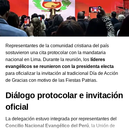
se percibe dividido tras las recientes elecciones.
Un momento significativo del evento fue la
entrega de
una Biblia
a la jefa de Estado por parte de los pastores
anfitriones. Según se explicó en la prédica, este gesto no
representa un amuleto o un adorno protocolar, sino un
símbolo de que quien gobierna necesita una guía
Representantes de la comunidad cristiana del país
superior a su propia voluntad para aprender a no creerse
sostuvieron una cita protocolar con la mandataria
superior a sus ciudadanos.
nacional en Lima. Durante la reunión, los
líderes
evangélicos se reunieron con la presidenta electa
Por su parte, el
pastor Humberto Lay
dirigió la oración
para oficializar la invitación al tradicional Día de Acción
por el Perú, recordando que la presidenta juró su cargo
de Gracias con motivo de las Fiestas Patrias.
hace apenas 48 horas. Lay pidió a Dios que otorgue a
Fujimori sabiduría para decidir, fortaleza para perseverar
Diálogo protocolar e invitación
y un espíritu de servicio para enfrentar problemas críticos
como la inseguridad ciudadana, la delincuencia y la
oficial
corrupción.
La delegación estuvo integrada por representantes del
Al concluir la actividad, que duró aproximadamente una
Concilio Nacional Evangélico del Perú
, la Unión de
hora, la mandataria se retiró del recinto tras recibir el