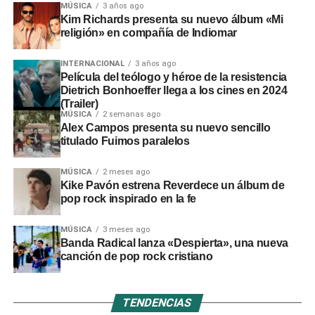
MÚSICA
3 años ago
Kim Richards presenta su nuevo álbum «Mi
religión» en compañía de Indiomar
INTERNACIONAL
3 años ago
Película del teólogo y héroe de la resistencia
Dietrich Bonhoeffer llega a los cines en 2024
(Trailer)
MÚSICA
2 semanas ago
Alex Campos presenta su nuevo sencillo
titulado Fuimos paralelos
MÚSICA
2 meses ago
Kike Pavón estrena Reverdece un álbum de
pop rock inspirado en la fe
MÚSICA
3 meses ago
Banda Radical lanza «Despierta», una nueva
canción de pop rock cristiano
TENDENCIAS