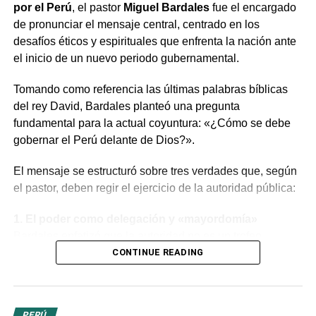
por el Perú
, el pastor
Miguel Bardales
fue el encargado
de pronunciar el mensaje central, centrado en los
desafíos éticos y espirituales que enfrenta la nación ante
el inicio de un nuevo periodo gubernamental.
Tomando como referencia las últimas palabras bíblicas
del rey David, Bardales planteó una pregunta
fundamental para la actual coyuntura: «¿Cómo se debe
gobernar el Perú delante de Dios?».
El mensaje se estructuró sobre tres verdades que, según
el pastor, deben regir el ejercicio de la autoridad pública:
1. El poder como delegación y «mayordomía»
Bardales enfatizó que la autoridad no es un trofeo
político, sino una delegación divina. Dirigiéndose a la
CONTINUE READING
mandataria y a los miembros del Congreso, aclaró que el
poder recibido es una
responsabilidad o
«mayordomía»
por la cual se deberán rendir cuentas
PERÚ