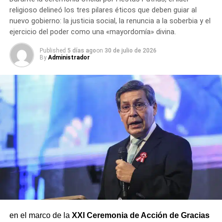
religioso delineó los tres pilares éticos que deben guiar al
RELATED TOPICS:
ALEJANDRO TOLEDO
CÁNCER
nuevo gobierno: la justicia social, la renuncia a la soberbia y el
CASO ECOTEVA
COIMA
CONDENA
CORRUPCIÓN
ejercicio del poder como una «mayordomía» divina.
EXTRADICIÓN
ODEBRECHT
SUIZA
ZÚRICH
Published
5 días ago
on
30 de julio de 2026
UP NEXT
By
Administrador
Investigador de la UNJBG descubre nueva
especie de reptil en Tacna
DON'T MISS
Congresista propone pagar 50% de gratificación
a trabajadores CAS en julio 2026
en el marco de la
XXI Ceremonia de Acción de Gracias