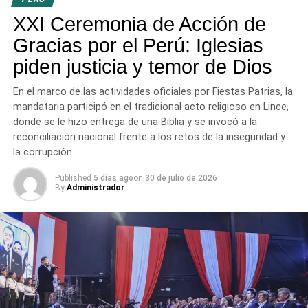
ante Dios, tanto por lo público como por lo privado. «Los
XXI Ceremonia de Acción de
evangélicos creemos que no existe poder humano sin el
control de Dios», sentenció.
Gracias por el Perú: Iglesias
piden justicia y temor de Dios
2. La justicia como servicio y restauración
Para el
pastor, la prioridad del gobierno debe ser la búsqueda de
En el marco de las actividades oficiales por Fiestas Patrias, la
la justicia, diferenciando la justicia de los hombres
mandataria participó en el tradicional acto religioso en Lince,
(basada en leyes reformulables) de la
justicia de Dios
,
donde se le hizo entrega de una Biblia y se invocó a la
que se expresa a través de la misericordia y la
reconciliación nacional frente a los retos de la inseguridad y
restauración. Definir «hacer justicia» en el Perú actual
la corrupción.
implica, según Bardales, impedir la muerte de inocentes,
Published
5 días ago
on
30 de julio de 2026
proteger a los emprendedores de la extorsión y entregar
By
Administrador
obras públicas eficientes en lugar de meras promesas.
3. El «temor de Dios» como ética práctica
Bardales
aclaró que gobernar bajo el «temor de Dios» no significa
sentir pánico, sino actuar bajo una
ética de integridad
donde se es consciente de que Dios mira lo que las
cámaras y las encuestas no perciben. Aseguró que vivir