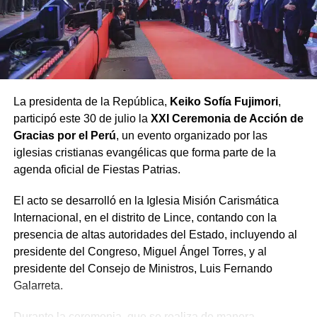
bajo este principio es «inmensamente práctico», pues
evita abusos de poder, calumnias desde la oposición,
venta de sentencias judiciales y actos de corrupción
ciudadana.
Finalmente, el pastor Bardales advirtió que para lograr la
La presidenta de la República,
Keiko Sofía Fujimori
,
anhelada reconciliación en un país «herido y dividido»,
participó este 30 de julio la
XXI Ceremonia de Acción de
es imperativo realizar dos renuncias:
Gracias por el Perú
, un evento organizado por las
iglesias cristianas evangélicas que forma parte de la
Renunciar a la
agenda oficial de Fiestas Patrias.
soberbia
, a la que
El acto se desarrolló en la Iglesia Misión Carismática
calificó como el «virus
Internacional, en el distrito de Lince, contando con la
del poder», y
renunciar
presencia de altas autoridades del Estado, incluyendo al
a la «acusación
presidente del Congreso, Miguel Ángel Torres, y al
presidente del Consejo de Ministros, Luis Fernando
crónica»
, considerada
Galarreta.
la semilla del odio y la
Durante la ceremonia, que se realiza de manera