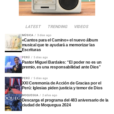
A solicitud de la propia mandataria, la ceremonia solemne
quedó fijada para el
miércoles 30 de julio a las 09:00
horas
. La propuesta respondió a la necesidad de atender
acciones prioritarias durante el proceso de transición
LATEST
TRENDING
VIDEOS
gubernamental.
MÚSICA
3 días ago
El evento oficial contará con
transmisión en directo a
«Cantos para el Camino» el nuevo álbum
nivel nacional
para facilitar la participación ciudadana
musical que te ayudará a memorizar las
Escrituras
desde distintas regiones. Con esta actividad, la
comunidad evangélica ratificó su respaldo cívico y sus
PERÚ
5 días ago
Pastor Miguel Bardales: “El poder no es un
oraciones por la gestión de las nuevas autoridades.
premio, es una responsabilidad ante Dios”
PERÚ
5 días ago
XXI Ceremonia de Acción de Gracias por el
Perú: Iglesias piden justicia y temor de Dios
MOQUEGUA
2 años ago
Descarga el programa del 483 aniversario de la
ciudad de Moquegua 2024