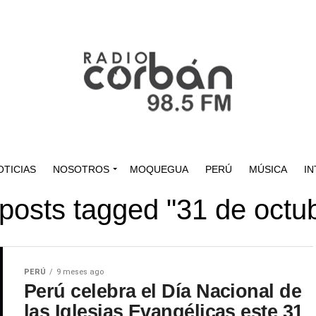
OTICIAS
NOSOTROS
MOQUEGUA
PERÚ
MÚSICA
IN
 posts tagged "31 de octu
PERÚ
9 meses ago
Perú celebra el Día Nacional de
las Iglesias Evangélicas este 31