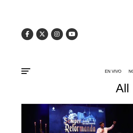
EN VIVO
N
All