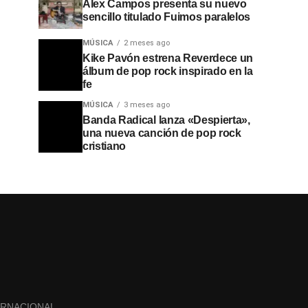
Alex Campos presenta su nuevo
sencillo titulado Fuimos paralelos
MÚSICA
2 meses ago
Kike Pavón estrena Reverdece un
álbum de pop rock inspirado en la
fe
MÚSICA
3 meses ago
Banda Radical lanza «Despierta»,
una nueva canción de pop rock
cristiano
ERNACIONAL