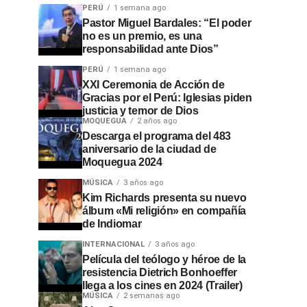
PERÚ
1 semana ago
Pastor Miguel Bardales: “El poder
no es un premio, es una
responsabilidad ante Dios”
PERÚ
1 semana ago
XXI Ceremonia de Acción de
Gracias por el Perú: Iglesias piden
justicia y temor de Dios
MOQUEGUA
2 años ago
Descarga el programa del 483
aniversario de la ciudad de
Moquegua 2024
MÚSICA
3 años ago
Kim Richards presenta su nuevo
álbum «Mi religión» en compañía
de Indiomar
INTERNACIONAL
3 años ago
Película del teólogo y héroe de la
resistencia Dietrich Bonhoeffer
llega a los cines en 2024 (Trailer)
MÚSICA
2 semanas ago