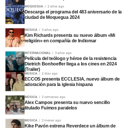
MOQUEGUA
2 años ago
Descarga el programa del 483 aniversario de la
ciudad de Moquegua 2024
MÚSICA
3 años ago
Kim Richards presenta su nuevo álbum «Mi
religión» en compañía de Indiomar
INTERNACIONAL
3 años ago
Película del teólogo y héroe de la resistencia
Dietrich Bonhoeffer llega a los cines en 2024
(Trailer)
MÚSICA
2 días ago
ECCOS presenta ECCLESIA, nuevo álbum de
adoración para la iglesia hispana
MÚSICA
2 semanas ago
Alex Campos presenta su nuevo sencillo
titulado Fuimos paralelos
MÚSICA
2 meses ago
Kike Pavón estrena Reverdece un álbum de