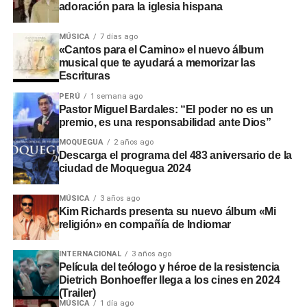
adoración para la iglesia hispana
MÚSICA
7 días ago
«Cantos para el Camino» el nuevo álbum
musical que te ayudará a memorizar las
Escrituras
PERÚ
1 semana ago
Pastor Miguel Bardales: “El poder no es un
premio, es una responsabilidad ante Dios”
MOQUEGUA
2 años ago
Descarga el programa del 483 aniversario de la
ciudad de Moquegua 2024
MÚSICA
3 años ago
Kim Richards presenta su nuevo álbum «Mi
religión» en compañía de Indiomar
INTERNACIONAL
3 años ago
Película del teólogo y héroe de la resistencia
Dietrich Bonhoeffer llega a los cines en 2024
(Trailer)
MÚSICA
1 día ago