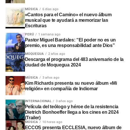
MÚSICA
6 días ago
«Cantos para el Camino» el nuevo álbum
musical que te ayudará a memorizar las
Escrituras
PERÚ
1 semana ago
Pastor Miguel Bardales: “El poder no es un
premio, es una responsabilidad ante Dios”
MOQUEGUA
2 años ago
Descarga el programa del 483 aniversario de la
ciudad de Moquegua 2024
MÚSICA
3 años ago
Kim Richards presenta su nuevo álbum «Mi
religión» en compañía de Indiomar
INTERNACIONAL
3 años ago
Película del teólogo y héroe de la resistencia
Dietrich Bonhoeffer llega a los cines en 2024
(Trailer)
MÚSICA
10 horas ago
ECCOS presenta ECCLESIA, nuevo álbum de