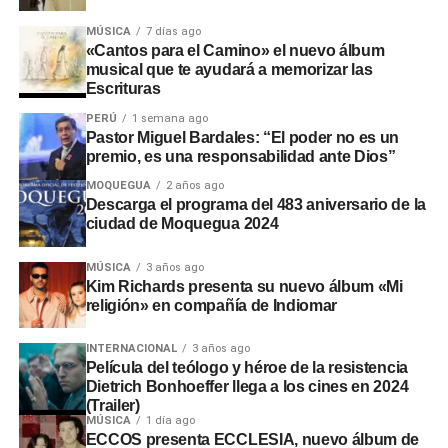
MÚSICA
7 días ago
«Cantos para el Camino» el nuevo álbum
musical que te ayudará a memorizar las
Escrituras
PERÚ
1 semana ago
Pastor Miguel Bardales: “El poder no es un
premio, es una responsabilidad ante Dios”
MOQUEGUA
2 años ago
Descarga el programa del 483 aniversario de la
ciudad de Moquegua 2024
MÚSICA
3 años ago
Kim Richards presenta su nuevo álbum «Mi
religión» en compañía de Indiomar
INTERNACIONAL
3 años ago
Película del teólogo y héroe de la resistencia
Dietrich Bonhoeffer llega a los cines en 2024
(Trailer)
MÚSICA
1 día ago
ECCOS presenta ECCLESIA, nuevo álbum de