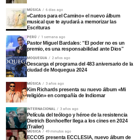
MÚSICA
6 días ago
«Cantos para el Camino» el nuevo álbum
musical que te ayudará a memorizar las
Escrituras
PERÚ
1 semana ago
Pastor Miguel Bardales: “El poder no es un
premio, es una responsabilidad ante Dios”
MOQUEGUA
2 años ago
Descarga el programa del 483 aniversario de la
ciudad de Moquegua 2024
MÚSICA
3 años ago
Kim Richards presenta su nuevo álbum «Mi
religión» en compañía de Indiomar
INTERNACIONAL
3 años ago
Película del teólogo y héroe de la resistencia
Dietrich Bonhoeffer llega a los cines en 2024
(Trailer)
MÚSICA
49 minutos ago
ECCOS presenta ECCLESIA, nuevo álbum de