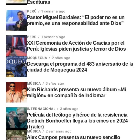
Escrituras
PERÚ
1 semana ago
Pastor Miguel Bardales: “El poder no es un
premio, es una responsabilidad ante Dios”
PERÚ
1 semana ago
XXI Ceremonia de Acción de Gracias por el
Perú: Iglesias piden justicia y temor de Dios
MOQUEGUA
2 años ago
Descarga el programa del 483 aniversario de la
ciudad de Moquegua 2024
MÚSICA
3 años ago
Kim Richards presenta su nuevo álbum «Mi
religión» en compañía de Indiomar
INTERNACIONAL
3 años ago
Película del teólogo y héroe de la resistencia
Dietrich Bonhoeffer llega a los cines en 2024
(Trailer)
MÚSICA
2 semanas ago
Alex Campos presenta su nuevo sencillo