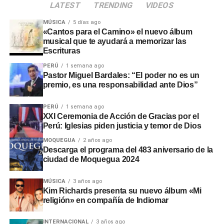
LATEST
TRENDING
VIDEOS
MÚSICA
5 días ago
«Cantos para el Camino» el nuevo álbum
musical que te ayudará a memorizar las
Escrituras
PERÚ
1 semana ago
Pastor Miguel Bardales: “El poder no es un
premio, es una responsabilidad ante Dios”
PERÚ
1 semana ago
XXI Ceremonia de Acción de Gracias por el
Perú: Iglesias piden justicia y temor de Dios
MOQUEGUA
2 años ago
Descarga el programa del 483 aniversario de la
ciudad de Moquegua 2024
MÚSICA
3 años ago
Kim Richards presenta su nuevo álbum «Mi
religión» en compañía de Indiomar
INTERNACIONAL
3 años ago