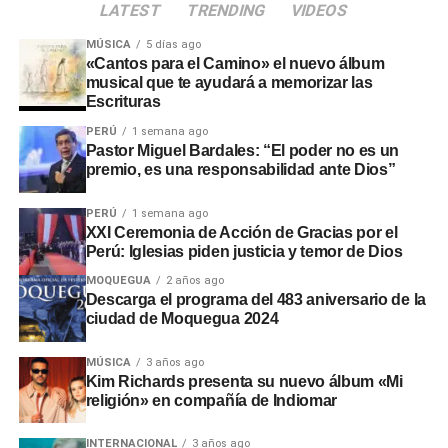
LATEST
TRENDING
VIDEOS
MÚSICA
5 días ago
«Cantos para el Camino» el nuevo álbum
musical que te ayudará a memorizar las
Escrituras
PERÚ
1 semana ago
Pastor Miguel Bardales: “El poder no es un
premio, es una responsabilidad ante Dios”
PERÚ
1 semana ago
XXI Ceremonia de Acción de Gracias por el
Perú: Iglesias piden justicia y temor de Dios
MOQUEGUA
2 años ago
Descarga el programa del 483 aniversario de la
ciudad de Moquegua 2024
MÚSICA
3 años ago
Kim Richards presenta su nuevo álbum «Mi
religión» en compañía de Indiomar
INTERNACIONAL
3 años ago