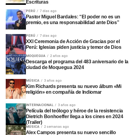
Escrituras
PERÚ
7 días ago
Pastor Miguel Bardales: “El poder no es un
premio, es una responsabilidad ante Dios”
PERÚ
7 días ago
XXI Ceremonia de Acción de Gracias por el
Perú: Iglesias piden justicia y temor de Dios
MOQUEGUA
2 años ago
Descarga el programa del 483 aniversario de la
ciudad de Moquegua 2024
MÚSICA
3 años ago
Kim Richards presenta su nuevo álbum «Mi
religión» en compañía de Indiomar
INTERNACIONAL
3 años ago
Película del teólogo y héroe de la resistencia
Dietrich Bonhoeffer llega a los cines en 2024
(Trailer)
MÚSICA
2 semanas ago
Alex Campos presenta su nuevo sencillo