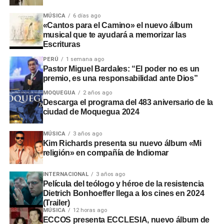
MÚSICA
6 días ago
«Cantos para el Camino» el nuevo álbum
musical que te ayudará a memorizar las
Escrituras
PERÚ
1 semana ago
Pastor Miguel Bardales: “El poder no es un
premio, es una responsabilidad ante Dios”
MOQUEGUA
2 años ago
Descarga el programa del 483 aniversario de la
ciudad de Moquegua 2024
MÚSICA
3 años ago
Kim Richards presenta su nuevo álbum «Mi
religión» en compañía de Indiomar
INTERNACIONAL
3 años ago
Película del teólogo y héroe de la resistencia
Dietrich Bonhoeffer llega a los cines en 2024
(Trailer)
MÚSICA
12 horas ago
ECCOS presenta ECCLESIA, nuevo álbum de