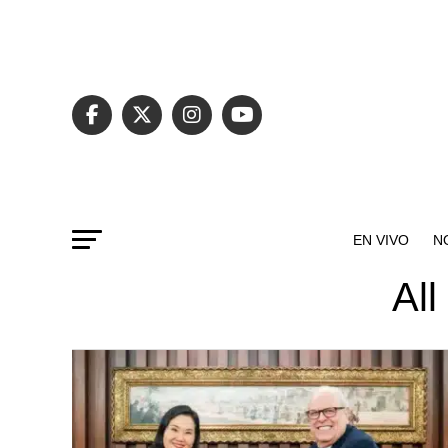
EN VIVO
N
All