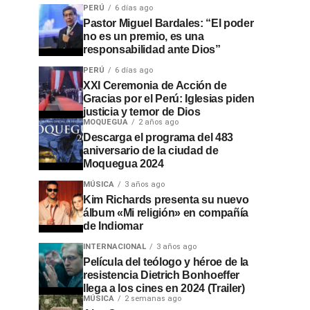
PERÚ
6 días ago
Pastor Miguel Bardales: “El poder
no es un premio, es una
responsabilidad ante Dios”
PERÚ
6 días ago
XXI Ceremonia de Acción de
Gracias por el Perú: Iglesias piden
justicia y temor de Dios
MOQUEGUA
2 años ago
Descarga el programa del 483
aniversario de la ciudad de
Moquegua 2024
MÚSICA
3 años ago
Kim Richards presenta su nuevo
álbum «Mi religión» en compañía
de Indiomar
INTERNACIONAL
3 años ago
Película del teólogo y héroe de la
resistencia Dietrich Bonhoeffer
llega a los cines en 2024 (Trailer)
MÚSICA
2 semanas ago