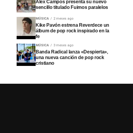
Alex Campos presenta su nuevo
sencillo titulado Fuimos paralelos
MÚSICA
2 meses ago
Kike Pavón estrena Reverdece un
álbum de pop rock inspirado en la
fe
MÚSICA
3 meses ago
Banda Radical lanza «Despierta»,
una nueva canción de pop rock
cristiano