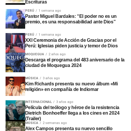
Escrituras
PERÚ
1 semana ago
Pastor Miguel Bardales: “El poder no es un
premio, es una responsabilidad ante Dios”
PERÚ
1 semana ago
XXI Ceremonia de Acción de Gracias por el
Perú: Iglesias piden justicia y temor de Dios
MOQUEGUA
2 años ago
Descarga el programa del 483 aniversario de la
ciudad de Moquegua 2024
MÚSICA
3 años ago
Kim Richards presenta su nuevo álbum «Mi
religión» en compañía de Indiomar
INTERNACIONAL
3 años ago
Película del teólogo y héroe de la resistencia
Dietrich Bonhoeffer llega a los cines en 2024
(Trailer)
MÚSICA
2 semanas ago
Alex Campos presenta su nuevo sencillo