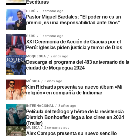
Escrituras
PERÚ
1 semana ago
Pastor Miguel Bardales: “El poder no es un
premio, es una responsabilidad ante Dios”
PERÚ
1 semana ago
XXI Ceremonia de Acción de Gracias por el
Perú: Iglesias piden justicia y temor de Dios
MOQUEGUA
2 años ago
Descarga el programa del 483 aniversario de la
ciudad de Moquegua 2024
MÚSICA
3 años ago
Kim Richards presenta su nuevo álbum «Mi
religión» en compañía de Indiomar
INTERNACIONAL
3 años ago
Película del teólogo y héroe de la resistencia
Dietrich Bonhoeffer llega a los cines en 2024
(Trailer)
MÚSICA
2 semanas ago
Alex Campos presenta su nuevo sencillo