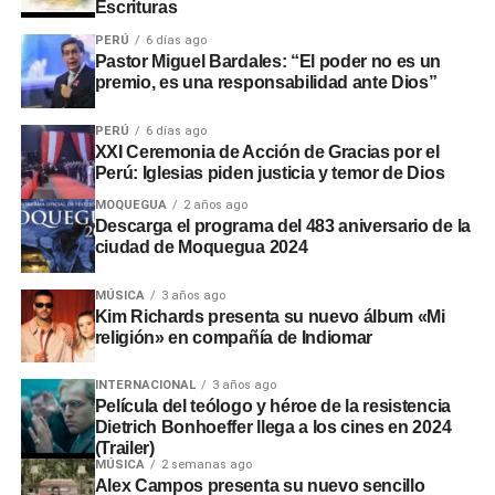
Escrituras
PERÚ
6 días ago
Pastor Miguel Bardales: “El poder no es un
premio, es una responsabilidad ante Dios”
PERÚ
6 días ago
XXI Ceremonia de Acción de Gracias por el
Perú: Iglesias piden justicia y temor de Dios
MOQUEGUA
2 años ago
Descarga el programa del 483 aniversario de la
ciudad de Moquegua 2024
MÚSICA
3 años ago
Kim Richards presenta su nuevo álbum «Mi
religión» en compañía de Indiomar
INTERNACIONAL
3 años ago
Película del teólogo y héroe de la resistencia
Dietrich Bonhoeffer llega a los cines en 2024
(Trailer)
MÚSICA
2 semanas ago
Alex Campos presenta su nuevo sencillo