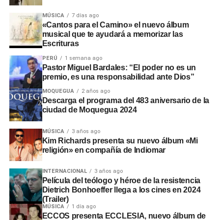
MÚSICA
7 días ago
«Cantos para el Camino» el nuevo álbum
musical que te ayudará a memorizar las
Escrituras
PERÚ
1 semana ago
Pastor Miguel Bardales: “El poder no es un
premio, es una responsabilidad ante Dios”
MOQUEGUA
2 años ago
Descarga el programa del 483 aniversario de la
ciudad de Moquegua 2024
MÚSICA
3 años ago
Kim Richards presenta su nuevo álbum «Mi
religión» en compañía de Indiomar
INTERNACIONAL
3 años ago
Película del teólogo y héroe de la resistencia
Dietrich Bonhoeffer llega a los cines en 2024
(Trailer)
MÚSICA
1 día ago
ECCOS presenta ECCLESIA, nuevo álbum de