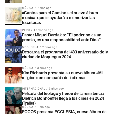
MÚSICA
7 días ago
«Cantos para el Camino» el nuevo álbum
musical que te ayudará a memorizar las
Escrituras
PERÚ
1 semana ago
Pastor Miguel Bardales: “El poder no es un
premio, es una responsabilidad ante Dios”
MOQUEGUA
2 años ago
Descarga el programa del 483 aniversario de la
ciudad de Moquegua 2024
MÚSICA
3 años ago
Kim Richards presenta su nuevo álbum «Mi
religión» en compañía de Indiomar
INTERNACIONAL
3 años ago
Película del teólogo y héroe de la resistencia
Dietrich Bonhoeffer llega a los cines en 2024
(Trailer)
MÚSICA
1 día ago
ECCOS presenta ECCLESIA, nuevo álbum de