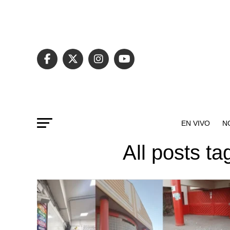
EN VIVO
N
All posts t