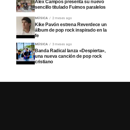
Alex Campos presenta su nuevo
sencillo titulado Fuimos paralelos
MÚSICA
2 meses ago
Kike Pavón estrena Reverdece un
álbum de pop rock inspirado en la
fe
MÚSICA
3 meses ago
Banda Radical lanza «Despierta»,
una nueva canción de pop rock
cristiano