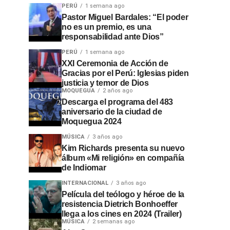
PERÚ
1 semana ago
Pastor Miguel Bardales: “El poder
no es un premio, es una
responsabilidad ante Dios”
PERÚ
1 semana ago
XXI Ceremonia de Acción de
Gracias por el Perú: Iglesias piden
justicia y temor de Dios
MOQUEGUA
2 años ago
Descarga el programa del 483
aniversario de la ciudad de
Moquegua 2024
MÚSICA
3 años ago
Kim Richards presenta su nuevo
álbum «Mi religión» en compañía
de Indiomar
INTERNACIONAL
3 años ago
Película del teólogo y héroe de la
resistencia Dietrich Bonhoeffer
llega a los cines en 2024 (Trailer)
MÚSICA
2 semanas ago