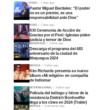
PERÚ
7 días ago
Pastor Miguel Bardales: “El poder
no es un premio, es una
responsabilidad ante Dios”
PERÚ
7 días ago
XXI Ceremonia de Acción de
Gracias por el Perú: Iglesias piden
justicia y temor de Dios
MOQUEGUA
2 años ago
Descarga el programa del 483
aniversario de la ciudad de
Moquegua 2024
MÚSICA
3 años ago
Kim Richards presenta su nuevo
álbum «Mi religión» en compañía
de Indiomar
INTERNACIONAL
3 años ago
Película del teólogo y héroe de la
resistencia Dietrich Bonhoeffer
llega a los cines en 2024 (Trailer)
MÚSICA
2 semanas ago