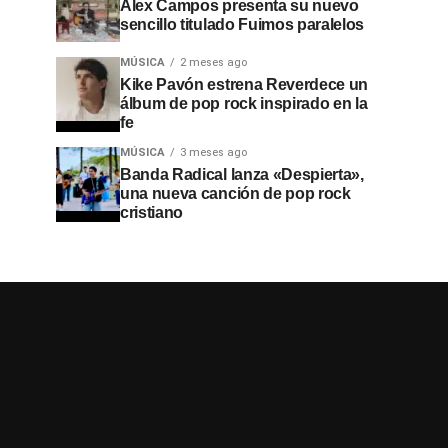
Alex Campos presenta su nuevo
sencillo titulado Fuimos paralelos
MÚSICA
2 meses ago
Kike Pavón estrena Reverdece un
álbum de pop rock inspirado en la
fe
MÚSICA
3 meses ago
Banda Radical lanza «Despierta»,
una nueva canción de pop rock
cristiano