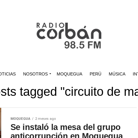
OTICIAS
NOSOTROS
MOQUEGUA
PERÚ
MÚSICA
IN
osts tagged "circuito de m
MOQUEGUA
2 meses ago
Se instaló la mesa del grupo
anticorrupción en Moquegua