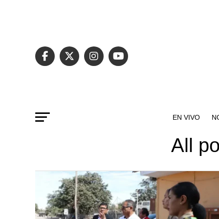
EN VIVO
N
All p