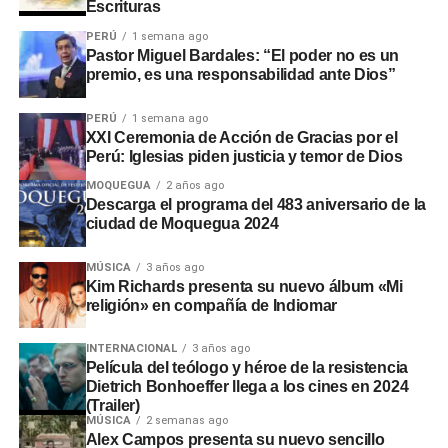
Escrituras
PERÚ
1 semana ago
Pastor Miguel Bardales: “El poder no es un
premio, es una responsabilidad ante Dios”
PERÚ
1 semana ago
XXI Ceremonia de Acción de Gracias por el
Perú: Iglesias piden justicia y temor de Dios
MOQUEGUA
2 años ago
Descarga el programa del 483 aniversario de la
ciudad de Moquegua 2024
MÚSICA
3 años ago
Kim Richards presenta su nuevo álbum «Mi
religión» en compañía de Indiomar
INTERNACIONAL
3 años ago
Película del teólogo y héroe de la resistencia
Dietrich Bonhoeffer llega a los cines en 2024
(Trailer)
MÚSICA
2 semanas ago
Alex Campos presenta su nuevo sencillo