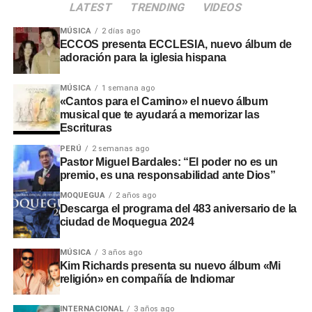
LATEST
TRENDING
VIDEOS
MÚSICA
2 días ago
ECCOS presenta ECCLESIA, nuevo álbum de
adoración para la iglesia hispana
MÚSICA
1 semana ago
«Cantos para el Camino» el nuevo álbum
musical que te ayudará a memorizar las
Escrituras
PERÚ
2 semanas ago
Pastor Miguel Bardales: “El poder no es un
premio, es una responsabilidad ante Dios”
MOQUEGUA
2 años ago
Descarga el programa del 483 aniversario de la
ciudad de Moquegua 2024
MÚSICA
3 años ago
Kim Richards presenta su nuevo álbum «Mi
religión» en compañía de Indiomar
INTERNACIONAL
3 años ago