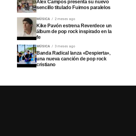
Alex Campos presenta su nuevo
sencillo titulado Fuimos paralelos
MÚSICA
2 meses ago
Kike Pavón estrena Reverdece un
álbum de pop rock inspirado en la
fe
MÚSICA
3 meses ago
Banda Radical lanza «Despierta»,
una nueva canción de pop rock
cristiano