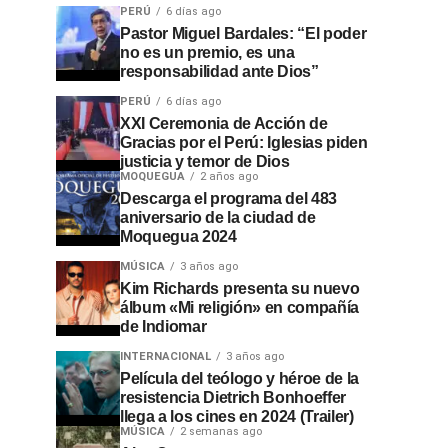
PERÚ
6 días ago
Pastor Miguel Bardales: “El poder
no es un premio, es una
responsabilidad ante Dios”
PERÚ
6 días ago
XXI Ceremonia de Acción de
Gracias por el Perú: Iglesias piden
justicia y temor de Dios
MOQUEGUA
2 años ago
Descarga el programa del 483
aniversario de la ciudad de
Moquegua 2024
MÚSICA
3 años ago
Kim Richards presenta su nuevo
álbum «Mi religión» en compañía
de Indiomar
INTERNACIONAL
3 años ago
Película del teólogo y héroe de la
resistencia Dietrich Bonhoeffer
llega a los cines en 2024 (Trailer)
MÚSICA
2 semanas ago