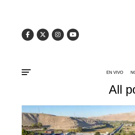
EN VIVO
N
All p